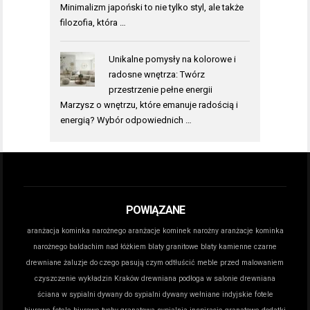
Minimalizm japoński to nie tylko styl, ale także
filozofia, która …
Unikalne pomysły na kolorowe i
radosne wnętrza: Twórz
przestrzenie pełne energii
Marzysz o wnętrzu, które emanuje radością i
energią? Wybór odpowiednich …
POWIĄZANE
aranżacja kominka narożnego
aranżacje kominek narożny
aranżacje kominka
narożnego
baldachim nad łóżkiem
blaty granitowe
blaty kamienne
czarne
drewniane żaluzje do czego pasują
czym odtłuścić meble przed malowaniem
czyszczenie wykładzin Kraków
drewniana podłoga w salonie
drewniana
ściana w sypialni
dywany do sypialni
dywany wełniane indyjskie
fotele