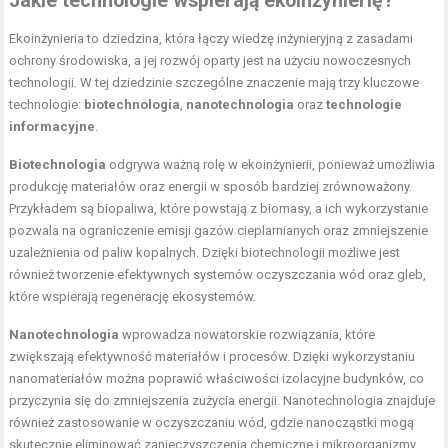
Jakie technologie wspierają ekoinżynierię?
Ekoinżynieria to dziedzina, która łączy wiedzę inżynieryjną z zasadami
ochrony środowiska, a jej rozwój oparty jest na użyciu nowoczesnych
technologii. W tej dziedzinie szczególne znaczenie mają trzy kluczowe
technologie:
biotechnologia
,
nanotechnologia
oraz
technologie
informacyjne
.
Biotechnologia
odgrywa ważną rolę w ekoinżynierii, ponieważ umożliwia
produkcję materiałów oraz energii w sposób bardziej zrównoważony.
Przykładem są biopaliwa, które powstają z biomasy, a ich wykorzystanie
pozwala na ograniczenie emisji gazów cieplarnianych oraz zmniejszenie
uzależnienia od paliw kopalnych. Dzięki biotechnologii możliwe jest
również tworzenie efektywnych systemów oczyszczania wód oraz gleb,
które wspierają regenerację ekosystemów.
Nanotechnologia
wprowadza nowatorskie rozwiązania, które
zwiększają efektywność materiałów i procesów. Dzięki wykorzystaniu
nanomateriałów można poprawić właściwości izolacyjne budynków, co
przyczynia się do zmniejszenia zużycia energii. Nanotechnologia znajduje
również zastosowanie w oczyszczaniu wód, gdzie nanocząstki mogą
skutecznie eliminować zanieczyszczenia chemiczne i mikroorganizmy.