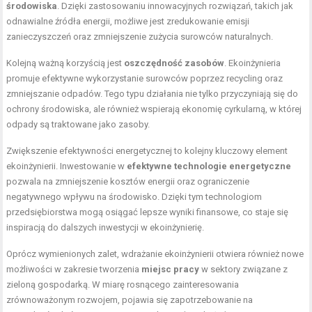
środowiska
. Dzięki zastosowaniu innowacyjnych rozwiązań, takich jak
odnawialne źródła energii, możliwe jest zredukowanie emisji
zanieczyszczeń oraz zmniejszenie zużycia surowców naturalnych.
Kolejną ważną korzyścią jest
oszczędność zasobów
. Ekoinżynieria
promuje efektywne wykorzystanie surowców poprzez recycling oraz
zmniejszanie odpadów. Tego typu działania nie tylko przyczyniają się do
ochrony środowiska, ale również wspierają ekonomię cyrkularną, w której
odpady są traktowane jako zasoby.
Zwiększenie efektywności energetycznej to kolejny kluczowy element
ekoinżynierii. Inwestowanie w
efektywne technologie energetyczne
pozwala na zmniejszenie kosztów energii oraz ograniczenie
negatywnego wpływu na środowisko. Dzięki tym technologiom
przedsiębiorstwa mogą osiągać lepsze wyniki finansowe, co staje się
inspiracją do dalszych inwestycji w ekoinżynierię.
Oprócz wymienionych zalet, wdrażanie ekoinżynierii otwiera również nowe
możliwości w zakresie tworzenia
miejsc pracy
w sektory związane z
zieloną gospodarką. W miarę rosnącego zainteresowania
zrównoważonym rozwojem, pojawia się zapotrzebowanie na