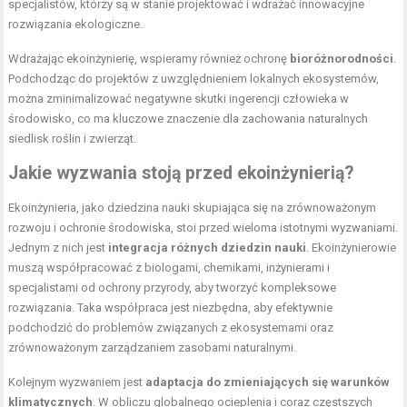
specjalistów, którzy są w stanie projektować i wdrażać innowacyjne
rozwiązania ekologiczne.
Wdrażając ekoinżynierię, wspieramy również ochronę
bioróżnorodności
.
Podchodząc do projektów z uwzględnieniem lokalnych ekosystemów,
można zminimalizować negatywne skutki ingerencji człowieka w
środowisko, co ma kluczowe znaczenie dla zachowania naturalnych
siedlisk roślin i zwierząt.
Jakie wyzwania stoją przed ekoinżynierią?
Ekoinżynieria, jako dziedzina nauki skupiająca się na zrównoważonym
rozwoju i ochronie środowiska, stoi przed wieloma istotnymi wyzwaniami.
Jednym z nich jest
integracja różnych dziedzin nauki
. Ekoinżynierowie
muszą współpracować z biologami, chemikami, inżynierami i
specjalistami od ochrony przyrody, aby tworzyć kompleksowe
rozwiązania. Taka współpraca jest niezbędna, aby efektywnie
podchodzić do problemów związanych z ekosystemami oraz
zrównoważonym zarządzaniem zasobami naturalnymi.
Kolejnym wyzwaniem jest
adaptacja do zmieniających się warunków
klimatycznych
. W obliczu globalnego ocieplenia i coraz częstszych