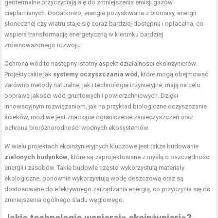
geotermalne przyczyniają się do zmniejszenia emisji gazów
cieplarnianych. Dodatkowo, energia pozyskiwana z biomasy, energii
słonecznej czy wiatru staje się coraz bardziej dostępna i opłacalna, co
wspiera transformację energetyczną w kierunku bardziej
zrównoważonego rozwoju.
Ochrona wód to następny istotny aspekt działalności ekoinżynierów.
Projekty takie jak
systemy oczyszczania wód
, które mogą obejmować
zarówno metody naturalne, jak i technologie inżynieryjne, mają na celu
poprawę jakości wód gruntowych i powierzchniowych. Dzięki
innowacyjnym rozwiązaniom, jak na przykład biologiczne oczyszczanie
ścieków, możliwe jest znaczące ograniczenie zanieczyszczeń oraz
ochrona bioróżnorodności wodnych ekosystemów.
W wielu projektach ekoinżynieryjnych kluczowe jest także budowanie
zielonych budynków
, które są zaprojektowane z myślą o oszczędności
energii i zasobów. Takie budowle często wykorzystują materiały
ekologiczne, ponownie wykorzystują wodę deszczową oraz są
dostosowane do efektywnego zarządzania energią, co przyczynia się do
zmniejszenia ogólnego śladu węglowego.