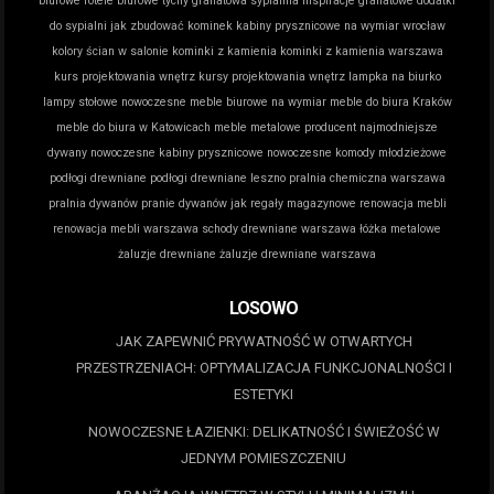
biurowe
fotele biurowe tychy
granatowa sypialnia inspiracje
granatowe dodatki
do sypialni
jak zbudować kominek
kabiny prysznicowe na wymiar wrocław
kolory ścian w salonie
kominki z kamienia
kominki z kamienia warszawa
kurs projektowania wnętrz
kursy projektowania wnętrz
lampka na biurko
lampy stołowe nowoczesne
meble biurowe na wymiar
meble do biura Kraków
meble do biura w Katowicach
meble metalowe producent
najmodniejsze
dywany
nowoczesne kabiny prysznicowe
nowoczesne komody młodzieżowe
podłogi drewniane
podłogi drewniane leszno
pralnia chemiczna warszawa
pralnia dywanów
pranie dywanów jak
regały magazynowe
renowacja mebli
renowacja mebli warszawa
schody drewniane warszawa
łóżka metalowe
żaluzje drewniane
żaluzje drewniane warszawa
LOSOWO
JAK ZAPEWNIĆ PRYWATNOŚĆ W OTWARTYCH
PRZESTRZENIACH: OPTYMALIZACJA FUNKCJONALNOŚCI I
ESTETYKI
NOWOCZESNE ŁAZIENKI: DELIKATNOŚĆ I ŚWIEŻOŚĆ W
JEDNYM POMIESZCZENIU