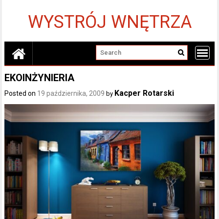
Skip
to
WYSTRÓJ WNĘTRZA
content
EKOINŻYNIERIA
Kacper Rotarski
Posted on
19 października, 2009
by