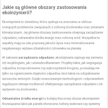
Jakie są główne obszary zastosowania
ekoinżynierii?
Ekoinżynieria to dziedzina, która zyskuje na znaczeniu w obliczu
rosnących problemów związanych z ochroną środowiska oraz zmianami
klimatycznymi. Jej główne obszary zastosowania obejmują zarządzanie
odpadami, odnawialne źródła energii oraz ochronę wód. Wszystkie te
aspekty mają na celu poprawę jakości życia oraz minimalizowanie
negatywnego wpływu działalności człowieka na planetę.
W zakresie
zarządzania odpadami
, ekoinżynieria zajmuje się zarówno
ich recyklingiem, jak i unieszkodliwieniem. Projekty takie, jak segregacja
odpadów, kompostowanie czy wykorzystanie biogazu, pozwalają nie
tylko na ograniczenie objętości odpadów, lecz także na odzyskiwanie
surowców wtórnych. Dzięki nowoczesnym technologiom i odpowiednim
regulacjom istnieje możliwość efektywnego zarządzania odpadami i ich
wpływem na środowisko.
Odnawialne źródła energii
to kolejny kluczowy obszar ekoinżynierii.
Rozwiązania takie jak panele słoneczne, turbiny wiatrowe czy systemy