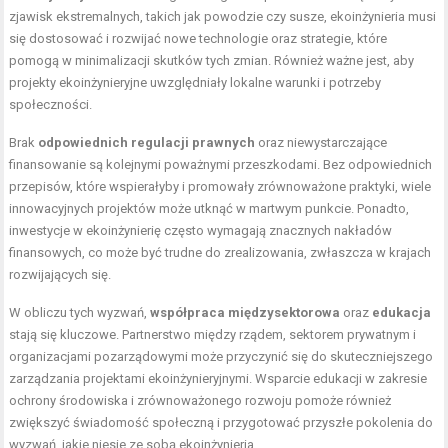
zjawisk ekstremalnych, takich jak powodzie czy susze, ekoinżynieria musi
się dostosować i rozwijać nowe technologie oraz strategie, które
pomogą w minimalizacji skutków tych zmian. Również ważne jest, aby
projekty ekoinżynieryjne uwzględniały lokalne warunki i potrzeby
społeczności.
Brak
odpowiednich regulacji prawnych
oraz niewystarczające
finansowanie są kolejnymi poważnymi przeszkodami. Bez odpowiednich
przepisów, które wspierałyby i promowały zrównoważone praktyki, wiele
innowacyjnych projektów może utknąć w martwym punkcie. Ponadto,
inwestycje w ekoinżynierię często wymagają znacznych nakładów
finansowych, co może być trudne do zrealizowania, zwłaszcza w krajach
rozwijających się.
W obliczu tych wyzwań,
współpraca międzysektorowa
oraz
edukacja
stają się kluczowe. Partnerstwo między rządem, sektorem prywatnym i
organizacjami pozarządowymi może przyczynić się do skuteczniejszego
zarządzania projektami ekoinżynieryjnymi. Wsparcie edukacji w zakresie
ochrony środowiska i zrównoważonego rozwoju pomoże również
zwiększyć świadomość społeczną i przygotować przyszłe pokolenia do
wyzwań, jakie niesie ze sobą ekoinżynieria.