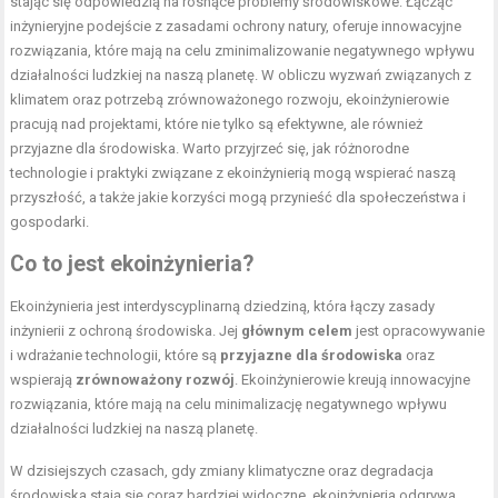
stając się odpowiedzią na rosnące problemy środowiskowe. Łącząc
inżynieryjne podejście z zasadami ochrony natury, oferuje innowacyjne
rozwiązania, które mają na celu zminimalizowanie negatywnego wpływu
działalności ludzkiej na naszą planetę. W obliczu wyzwań związanych z
klimatem oraz potrzebą zrównoważonego rozwoju, ekoinżynierowie
pracują nad projektami, które nie tylko są efektywne, ale również
przyjazne dla środowiska. Warto przyjrzeć się, jak różnorodne
technologie i praktyki związane z ekoinżynierią mogą wspierać naszą
przyszłość, a także jakie korzyści mogą przynieść dla społeczeństwa i
gospodarki.
Co to jest ekoinżynieria?
Ekoinżynieria jest interdyscyplinarną dziedziną, która łączy zasady
inżynierii z ochroną środowiska. Jej
głównym celem
jest opracowywanie
i wdrażanie technologii, które są
przyjazne dla środowiska
oraz
wspierają
zrównoważony rozwój
. Ekoinżynierowie kreują innowacyjne
rozwiązania, które mają na celu minimalizację negatywnego wpływu
działalności ludzkiej na naszą planetę.
W dzisiejszych czasach, gdy zmiany klimatyczne oraz degradacja
środowiska stają się coraz bardziej widoczne, ekoinżynieria odgrywa