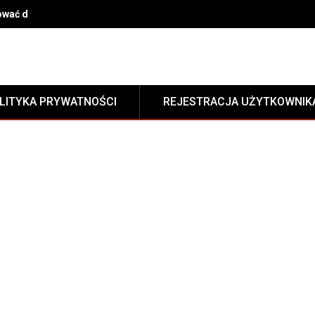
gnować dywan w domu
LITYKA PRYWATNOŚCI
REJESTRACJA UŻYTKOWNIK