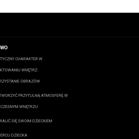
OWO
TYCZNY CHARAKTER W
KTOWANIU WNĘTRZ:
RZYSTANIE OBRAZÓW
TWORZYĆ PRZYTULNĄ ATMOSFERĘ W
CZESNYM WNĘTRZU
ALIĆ SIĘ SWOIM DZIECKIEM
SERCU DZIECKA