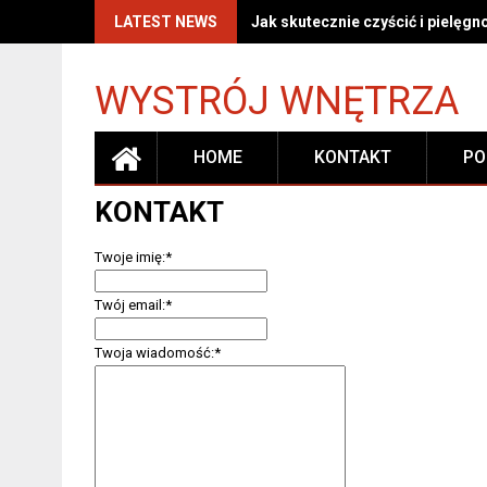
Skip
LATEST NEWS
Jak skutecznie czyścić i pielę
to
content
WYSTRÓJ WNĘTRZA
HOME
KONTAKT
PO
KONTAKT
Twoje imię:
*
Twój email:
*
Twoja wiadomość:
*