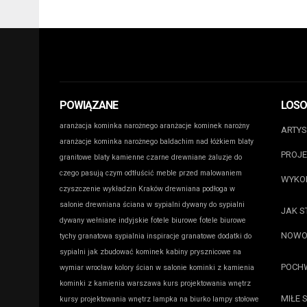
POWIĄZANE
LOS
aranżacja kominka narożnego
aranżacje kominek narożny
ARTYS
aranżacje kominka narożnego
baldachim nad łóżkiem
blaty
PROJE
granitowe
blaty kamienne
czarne drewniane żaluzje do
czego pasują
czym odtłuścić meble przed malowaniem
WYKO
czyszczenie wykładzin Kraków
drewniana podłoga w
salonie
drewniana ściana w sypialni
dywany do sypialni
JAK S
dywany wełniane indyjskie
fotele biurowe
fotele biurowe
NOWO
tychy
granatowa sypialnia inspiracje
granatowe dodatki do
sypialni
jak zbudować kominek
kabiny prysznicowe na
POCHW
wymiar wrocław
kolory ścian w salonie
kominki z kamienia
kominki z kamienia warszawa
kurs projektowania wnętrz
MIŁE 
kursy projektowania wnętrz
lampka na biurko
lampy stołowe