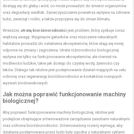
dostają się do gleby i wód, co może prowadzić do śmierci organizmów
oraz degradacji siedlisk. Zanieczyszczenie powietrza wpływa na zdrowie
ludzi, zwierząt i roślin, a także przyczynia się do zmian klimatu.
Wreszcie,
utratą bioróżnorodności
jest problem, który zyskuje coraz
większą uwagę. Wyginięcie gatunków oraz niszczenie naturalnych
habitatów prowadzi do osłabienia ekosystemów, które stają się mniej
odporne na zmiany i zagrożenia. Utrata różnorodności biologicznej
wpływa nie tylko na funkcjonowanie ekosystemów, ale również na
możliwości ludzkie, takie jak dostęp do czystej wody, żywności czy
leków. Dlatego tak istotne jest podejmowanie działań mających na celu
ochronę oraz regenerację bioróżnorodności w kontekście rosnących
wyzwań środowiskowych.
Jak można poprawić funkcjonowanie machiny
biologicznej?
Aby poprawić funkcjonowanie machiny biologicznej, istotne jest
podejście obejmujące zrównoważone zarządzanie zasobami naturalnymi
oraz ochrona bioróżnorodności. Zrównoważony rozwój wymaga, aby
działania podejmowane przez ludzi były zgodne z naturalnymi cyklami