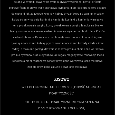
ściana w sypialni
dywany do sypialni
dywany wełniane indyjskie
fotele
biurowe
fotele biurowe tychy
granatowa sypialnia inspiracje
granatowe dodatki
do sypialni
jak zbudować kominek
kabiny prysznicowe na wymiar wrocław
kolory ścian w salonie
kominki z kamienia
kominki z kamienia warszawa
kurs projektowania wnętrz
kursy projektowania wnętrz
lampka na biurko
lampy stołowe nowoczesne
meble biurowe na wymiar
meble do biura Kraków
meble do biura w Katowicach
meble metalowe producent
najmodniejsze
dywany
nowoczesne kabiny prysznicowe
nowoczesne komody młodzieżowe
podłogi drewniane
podłogi drewniane leszno
pralnia chemiczna warszawa
pralnia dywanów
pranie dywanów jak
regały magazynowe
renowacja mebli
renowacja mebli warszawa
schody drewniane warszawa
łóżka metalowe
żaluzje drewniane
żaluzje drewniane warszawa
LOSOWO
WIELOFUNKCYJNE MEBLE: OSZCZĘDNOŚĆ MIEJSCA I
PRAKTYCZNOŚĆ
ROLETY DO SZAF: PRAKTYCZNE ROZWIĄZANIA NA
PRZECHOWYWANIE I OCHRONĘ