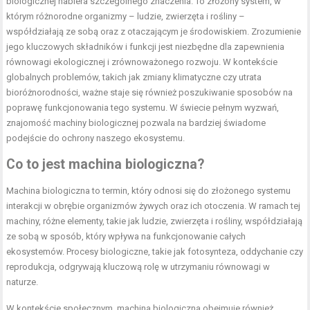
biologicznej nabiera szczególnego znaczenia. To złożony system, w
którym różnorodne organizmy – ludzie, zwierzęta i rośliny –
współdziałają ze sobą oraz z otaczającym je środowiskiem. Zrozumienie
jego kluczowych składników i funkcji jest niezbędne dla zapewnienia
równowagi ekologicznej i zrównoważonego rozwoju. W kontekście
globalnych problemów, takich jak zmiany klimatyczne czy utrata
bioróżnorodności, ważne staje się również poszukiwanie sposobów na
poprawę funkcjonowania tego systemu. W świecie pełnym wyzwań,
znajomość machiny biologicznej pozwala na bardziej świadome
podejście do ochrony naszego ekosystemu.
Co to jest machina biologiczna?
Machina biologiczna to termin, który odnosi się do złożonego systemu
interakcji w obrębie organizmów żywych oraz ich otoczenia. W ramach tej
machiny, różne elementy, takie jak ludzie, zwierzęta i rośliny, współdziałają
ze sobą w sposób, który wpływa na funkcjonowanie całych
ekosystemów. Procesy biologiczne, takie jak fotosynteza, oddychanie czy
reprodukcja, odgrywają kluczową rolę w utrzymaniu równowagi w
naturze.
W kontekście społecznym, machina biologiczna obejmuje również