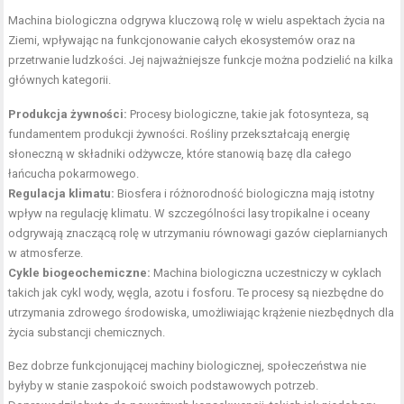
Machina biologiczna odgrywa kluczową rolę w wielu aspektach życia na
Ziemi, wpływając na funkcjonowanie całych ekosystemów oraz na
przetrwanie ludzkości. Jej najważniejsze funkcje można podzielić na kilka
głównych kategorii.
Produkcja żywności:
Procesy biologiczne, takie jak fotosynteza, są
fundamentem produkcji żywności. Rośliny przekształcają energię
słoneczną w składniki odżywcze, które stanowią bazę dla całego
łańcucha pokarmowego.
Regulacja klimatu:
Biosfera i różnorodność biologiczna mają istotny
wpływ na regulację klimatu. W szczególności lasy tropikalne i oceany
odgrywają znaczącą rolę w utrzymaniu równowagi gazów cieplarnianych
w atmosferze.
Cykle biogeochemiczne:
Machina biologiczna uczestniczy w cyklach
takich jak cykl wody, węgla, azotu i fosforu. Te procesy są niezbędne do
utrzymania zdrowego środowiska, umożliwiając krążenie niezbędnych dla
życia substancji chemicznych.
Bez dobrze funkcjonującej machiny biologicznej, społeczeństwa nie
byłyby w stanie zaspokoić swoich podstawowych potrzeb.