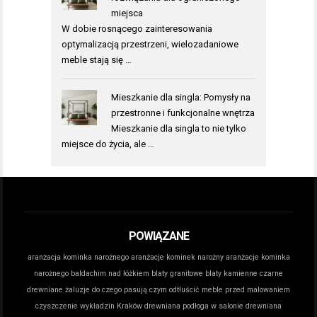
miejsca
W dobie rosnącego zainteresowania
optymalizacją przestrzeni, wielozadaniowe
meble stają się …
Mieszkanie dla singla: Pomysły na
przestronne i funkcjonalne wnętrza
Mieszkanie dla singla to nie tylko
miejsce do życia, ale …
POWIĄZANE
aranżacja kominka narożnego
aranżacje kominek narożny
aranżacje kominka
narożnego
baldachim nad łóżkiem
blaty granitowe
blaty kamienne
czarne
drewniane żaluzje do czego pasują
czym odtłuścić meble przed malowaniem
czyszczenie wykładzin Kraków
drewniana podłoga w salonie
drewniana