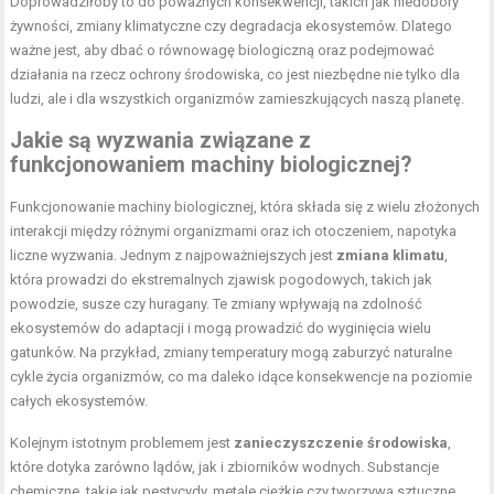
Doprowadziłoby to do poważnych konsekwencji, takich jak niedobory
żywności, zmiany klimatyczne czy degradacja ekosystemów. Dlatego
ważne jest, aby dbać o równowagę biologiczną oraz podejmować
działania na rzecz ochrony środowiska, co jest niezbędne nie tylko dla
ludzi, ale i dla wszystkich organizmów zamieszkujących naszą planetę.
Jakie są wyzwania związane z
funkcjonowaniem machiny biologicznej?
Funkcjonowanie machiny biologicznej, która składa się z wielu złożonych
interakcji między różnymi organizmami oraz ich otoczeniem, napotyka
liczne wyzwania. Jednym z najpoważniejszych jest
zmiana klimatu
,
która prowadzi do ekstremalnych zjawisk pogodowych, takich jak
powodzie, susze czy huragany. Te zmiany wpływają na zdolność
ekosystemów do adaptacji i mogą prowadzić do wyginięcia wielu
gatunków. Na przykład, zmiany temperatury mogą zaburzyć naturalne
cykle życia organizmów, co ma daleko idące konsekwencje na poziomie
całych ekosystemów.
Kolejnym istotnym problemem jest
zanieczyszczenie środowiska
,
które dotyka zarówno lądów, jak i zbiorników wodnych. Substancje
chemiczne, takie jak pestycydy, metale ciężkie czy tworzywa sztuczne,