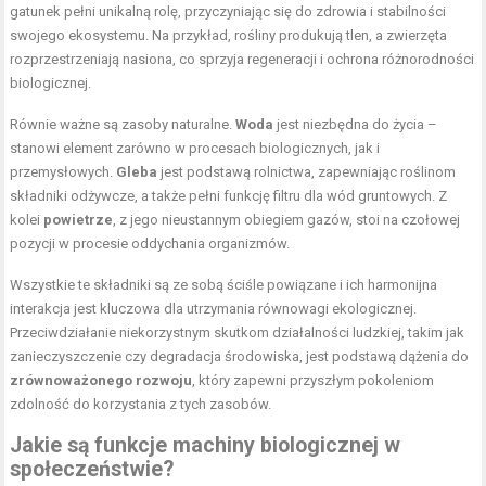
gatunek pełni unikalną rolę, przyczyniając się do zdrowia i stabilności
swojego ekosystemu. Na przykład, rośliny produkują tlen, a zwierzęta
rozprzestrzeniają nasiona, co sprzyja regeneracji i ochrona różnorodności
biologicznej.
Równie ważne są zasoby naturalne.
Woda
jest niezbędna do życia –
stanowi element zarówno w procesach biologicznych, jak i
przemysłowych.
Gleba
jest podstawą rolnictwa, zapewniając roślinom
składniki odżywcze, a także pełni funkcję filtru dla wód gruntowych. Z
kolei
powietrze
, z jego nieustannym obiegiem gazów, stoi na czołowej
pozycji w procesie oddychania organizmów.
Wszystkie te składniki są ze sobą ściśle powiązane i ich harmonijna
interakcja jest kluczowa dla utrzymania równowagi ekologicznej.
Przeciwdziałanie niekorzystnym skutkom działalności ludzkiej, takim jak
zanieczyszczenie czy degradacja środowiska, jest podstawą dążenia do
zrównoważonego rozwoju
, który zapewni przyszłym pokoleniom
zdolność do korzystania z tych zasobów.
Jakie są funkcje machiny biologicznej w
społeczeństwie?