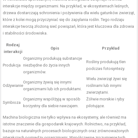
interakcje między organizmami. Na przykład, w ekosystemach leśnych,
drzewa dostarczają schronienia i pożywienia dla wielu gatunków zwierząt,
które z kolei mogą przyczyniać się do zapylania roślin. Tego rodzaju
interakcje tworzą złożoną sieć powiązań, która jest kluczowa dla zdrowia
i stabilności środowiska.
Rodzaj
Opis
Przykład
interakcji
Organizmy produkują substancje
Rośliny produkują tlen
Produkcja
niezbędne do życia innych
podczas fotosyntezy.
organizmów.
Wielu zwierząt żywi się
Organizmy żywią się innymi
Odżywianie
roślinami lub innymi
organizmami lub ich produktami.
zwierzętami.
Organizmy współżyją w sposób
Żółwie morskie i ryby
Symbioza
korzystny dla siebie nawzajem.
pilotujące.
Machina biologiczna nie tylko wpływa na ekosystemy, ale również ma
istotne znaczenie dla gospodarek krajowych. Rolnictwo, na przykład,
bazuje na naturalnych procesach biologicznych oraz zrównoważonych
interakcjach pomiędzy organizmami. Współczesne zrozumienie tych