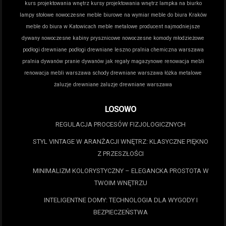
kurs projektowania wnętrz
kursy projektowania wnętrz
lampka na biurko
lampy stołowe nowoczesne
meble biurowe na wymiar
meble do biura Kraków
meble do biura w Katowicach
meble metalowe producent
najmodniejsze
dywany
nowoczesne kabiny prysznicowe
nowoczesne komody młodzieżowe
podłogi drewniane
podłogi drewniane leszno
pralnia chemiczna warszawa
pralnia dywanów
pranie dywanów jak
regały magazynowe
renowacja mebli
renowacja mebli warszawa
schody drewniane warszawa
łóżka metalowe
żaluzje drewniane
żaluzje drewniane warszawa
LOSOWO
REGULACJA PROCESÓW FIZJOLOGICZNYCH
STYL VINTAGE W ARANŻACJI WNĘTRZ: KLASYCZNE PIĘKNO
Z PRZESZŁOŚCI
MINIMALIZM KOLORYSTYCZNY – ELEGANCKA PROSTOTA W
TWOIM WNĘTRZU
INTELIGENTNE DOMY: TECHNOLOGIA DLA WYGODY I
BEZPIECZEŃSTWA