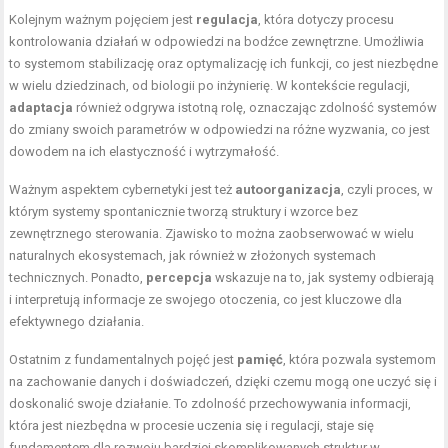
Kolejnym ważnym pojęciem jest
regulacja
, która dotyczy procesu
kontrolowania działań w odpowiedzi na bodźce zewnętrzne. Umożliwia
to systemom stabilizację oraz optymalizację ich funkcji, co jest niezbędne
w wielu dziedzinach, od biologii po inżynierię. W kontekście regulacji,
adaptacja
również odgrywa istotną rolę, oznaczając zdolność systemów
do zmiany swoich parametrów w odpowiedzi na różne wyzwania, co jest
dowodem na ich elastyczność i wytrzymałość.
Ważnym aspektem cybernetyki jest też
autoorganizacja
, czyli proces, w
którym systemy spontanicznie tworzą struktury i wzorce bez
zewnętrznego sterowania. Zjawisko to można zaobserwować w wielu
naturalnych ekosystemach, jak również w złożonych systemach
technicznych. Ponadto,
percepcja
wskazuje na to, jak systemy odbierają
i interpretują informacje ze swojego otoczenia, co jest kluczowe dla
efektywnego działania.
Ostatnim z fundamentalnych pojęć jest
pamięć
, która pozwala systemom
na zachowanie danych i doświadczeń, dzięki czemu mogą one uczyć się i
doskonalić swoje działanie. To zdolność przechowywania informacji,
która jest niezbędna w procesie uczenia się i regulacji, staje się
fundamentem dla rozwoju bardziej skomplikowanych struktur w