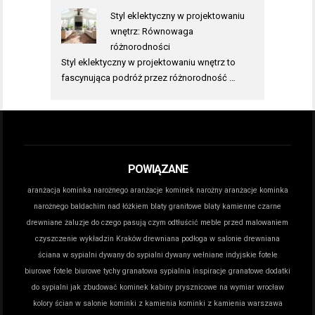
Styl eklektyczny w projektowaniu
wnętrz: Równowaga
różnorodności
Styl eklektyczny w projektowaniu wnętrz to
fascynująca podróż przez różnorodność …
POWIĄZANE
aranżacja kominka narożnego
aranżacje kominek narożny
aranżacje kominka
narożnego
baldachim nad łóżkiem
blaty granitowe
blaty kamienne
czarne
drewniane żaluzje do czego pasują
czym odtłuścić meble przed malowaniem
czyszczenie wykładzin Kraków
drewniana podłoga w salonie
drewniana
ściana w sypialni
dywany do sypialni
dywany wełniane indyjskie
fotele
biurowe
fotele biurowe tychy
granatowa sypialnia inspiracje
granatowe dodatki
do sypialni
jak zbudować kominek
kabiny prysznicowe na wymiar wrocław
kolory ścian w salonie
kominki z kamienia
kominki z kamienia warszawa