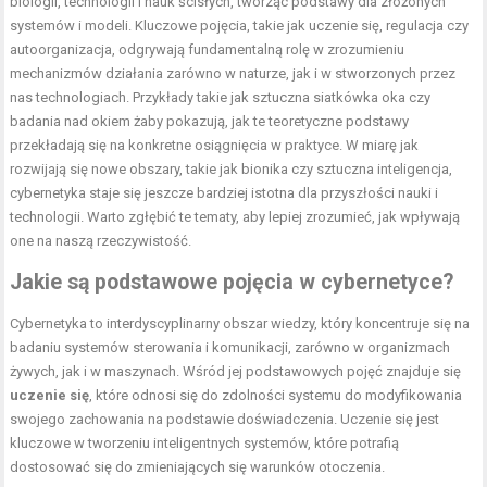
biologii, technologii i nauk ścisłych, tworząc podstawy dla złożonych
systemów i modeli. Kluczowe pojęcia, takie jak uczenie się, regulacja czy
autoorganizacja, odgrywają fundamentalną rolę w zrozumieniu
mechanizmów działania zarówno w naturze, jak i w stworzonych przez
nas technologiach. Przykłady takie jak sztuczna siatkówka oka czy
badania nad okiem żaby pokazują, jak te teoretyczne podstawy
przekładają się na konkretne osiągnięcia w praktyce. W miarę jak
rozwijają się nowe obszary, takie jak bionika czy sztuczna inteligencja,
cybernetyka staje się jeszcze bardziej istotna dla przyszłości nauki i
technologii. Warto zgłębić te tematy, aby lepiej zrozumieć, jak wpływają
one na naszą rzeczywistość.
Jakie są podstawowe pojęcia w cybernetyce?
Cybernetyka to interdyscyplinarny obszar wiedzy, który koncentruje się na
badaniu systemów sterowania i komunikacji, zarówno w organizmach
żywych, jak i w maszynach. Wśród jej podstawowych pojęć znajduje się
uczenie się
, które odnosi się do zdolności systemu do modyfikowania
swojego zachowania na podstawie doświadczenia. Uczenie się jest
kluczowe w tworzeniu inteligentnych systemów, które potrafią
dostosować się do zmieniających się warunków otoczenia.