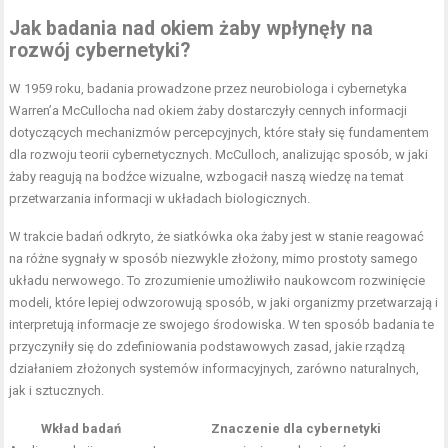
Jak badania nad okiem żaby wpłynęły na
rozwój cybernetyki?
W 1959 roku, badania prowadzone przez neurobiologa i cybernetyka
Warren’a McCullocha nad okiem żaby dostarczyły cennych informacji
dotyczących mechanizmów percepcyjnych, które stały się fundamentem
dla rozwoju teorii cybernetycznych. McCulloch, analizując sposób, w jaki
żaby reagują na bodźce wizualne, wzbogacił naszą wiedzę na temat
przetwarzania informacji w układach biologicznych.
W trakcie badań odkryto, że siatkówka oka żaby jest w stanie reagować
na różne sygnały w sposób niezwykle złożony, mimo prostoty samego
układu nerwowego. To zrozumienie umożliwiło naukowcom rozwinięcie
modeli, które lepiej odwzorowują sposób, w jaki organizmy przetwarzają i
interpretują informacje ze swojego środowiska. W ten sposób badania te
przyczyniły się do zdefiniowania podstawowych zasad, jakie rządzą
działaniem złożonych systemów informacyjnych, zarówno naturalnych,
jak i sztucznych.
Wkład badań
Znaczenie dla cybernetyki