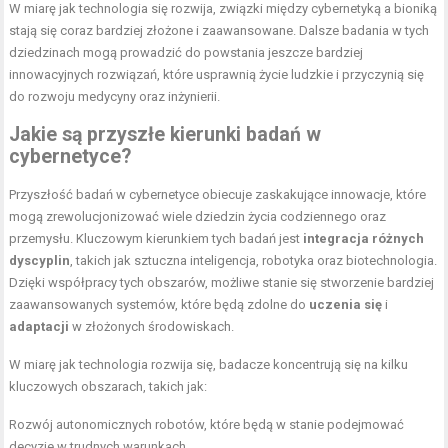
W miarę jak technologia się rozwija, związki między cybernetyką a bioniką
stają się coraz bardziej złożone i zaawansowane. Dalsze badania w tych
dziedzinach mogą prowadzić do powstania jeszcze bardziej
innowacyjnych rozwiązań, które usprawnią życie ludzkie i przyczynią się
do rozwoju medycyny oraz inżynierii.
Jakie są przyszłe kierunki badań w
cybernetyce?
Przyszłość badań w cybernetyce obiecuje zaskakujące innowacje, które
mogą zrewolucjonizować wiele dziedzin życia codziennego oraz
przemysłu. Kluczowym kierunkiem tych badań jest
integracja różnych
dyscyplin
, takich jak sztuczna inteligencja, robotyka oraz biotechnologia.
Dzięki współpracy tych obszarów, możliwe stanie się stworzenie bardziej
zaawansowanych systemów, które będą zdolne do
uczenia się
i
adaptacji
w złożonych środowiskach.
W miarę jak technologia rozwija się, badacze koncentrują się na kilku
kluczowych obszarach, takich jak:
Rozwój autonomicznych robotów, które będą w stanie podejmować
decyzje w trudnych warunkach.