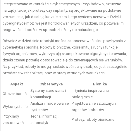
interpretowane w kontekście cybernetycznym. Przykładowo, sztuczne
narządy, takie jak protezy czy implanty, są projektowane na podstawie
zrozumienia, jak działają ludzkie ciało i jego systemy nerwowe. Dzięki
cybergnetyce możliwe jest kontrolowanie tych urządzeń, co pozwala im
reagować na bodźce w sposób zbliżony do naturalnego.
Również w dziedzinie robotyki można zaobserwować silne powiązania z
cybernetyką i bioniką. Roboty bioniczne, które imitują ruchy i funkcje
żywych organizmów, wykorzystują skomplikowane algorytmy sterowania,
dzięki czemu potrafią dostosować się do zmieniających się warunków.
Na przykład, roboty te mogą naśladować ruchy osób, co jest szczególnie
przydatne w rehabilitacji oraz w pracy w trudnych warunkach.
Aspekt
Cybernetyka
Bionika
Systemy sterowania i
Inżynieria inspirowana
Obszar badań
komunikacji
biologicznie
Analiza i modelowanie
Projektowanie sztucznych
Wykorzystanie
systemów
organów i robotów
Przykłady
Teoria informacji,
Protezy, roboty bioniczne
zastosowań
automatyk