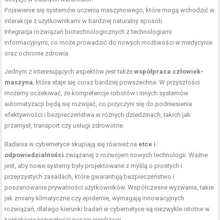
Pojawienie się systemów uczenia maszynowego, które mogą wchodzić w
interakcje z użytkownikami w bardziej naturalny sposób.
Integracja rozwiązań biotechnologicznych z technologiami
informacyjnymi, co może prowadzić do nowych możliwości w medycynie
oraz ochronie zdrowia.
Jednym z interesujących aspektów jest także
współpraca człowiek-
maszyna
, która staje się coraz bardziej powszechna. W przyszłości
możemy oczekiwać, że kompetencje robotów i innych systemów
automatyzacji będą się rozwijać, co przyczyni się do podniesienia
efektywności i bezpieczeństwa w różnych dziedzinach, takich jak
przemysł, transport czy usługi zdrowotne.
Badania w cybernetyce skupiają się również na
etce i
odpowiedzialności
związanej z rozwojem nowych technologii. Ważne
jest, aby nowe systemy były projektowane z myślą o prostych i
przejrzystych zasadach, które gwarantują bezpieczeństwo i
poszanowanie prywatności użytkowników. Współczesne wyzwania, takie
jak zmiany klimatyczne czy epidemie, wymagają innowacyjnych
rozwiązań, dlatego kierunki badań w cybernetyce są niezwykle istotne w
kontekście przyszłości naszej cywilizacji.