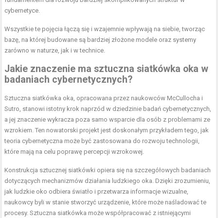
cybernetyce.
Wszystkie te pojęcia łączą się i wzajemnie wpływają na siebie, tworząc
bazę, na której budowane są bardziej złożone modele oraz systemy
zarówno w naturze, jak i w technice.
Jakie znaczenie ma sztuczna siatkówka oka w
badaniach cybernetycznych?
Sztuczna siatkówka oka, opracowana przez naukowców McCullocha i
Sutro, stanowi istotny krok naprzód w dziedzinie badań cybernetycznych,
a jej znaczenie wykracza poza samo wsparcie dla osób z problemami ze
wzrokiem. Ten nowatorski projekt jest doskonałym przykładem tego, jak
teoria cybernetyczna może być zastosowana do rozwoju technologii,
które mają na celu poprawę percepcji wzrokowej.
Konstrukcja sztucznej siatkówki opiera się na szczegółowych badaniach
dotyczących mechanizmów działania ludzkiego oka. Dzięki zrozumieniu,
jak ludzkie oko odbiera światło i przetwarza informacje wizualne,
naukowcy byli w stanie stworzyć urządzenie, które może naśladować te
procesy. Sztuczna siatkówka może współpracować z istniejącymi