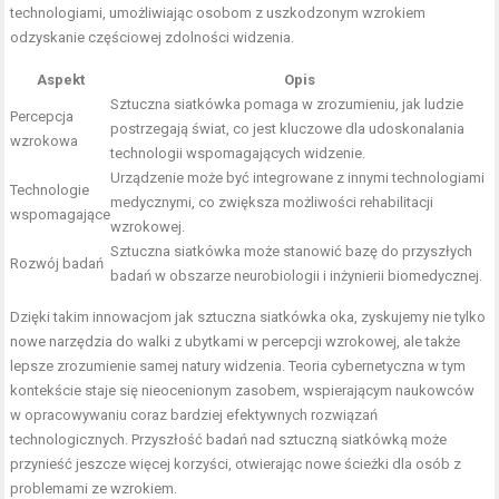
technologiami, umożliwiając osobom z uszkodzonym wzrokiem
odzyskanie częściowej zdolności widzenia.
Aspekt
Opis
Sztuczna siatkówka pomaga w zrozumieniu, jak ludzie
Percepcja
postrzegają świat, co jest kluczowe dla udoskonalania
wzrokowa
technologii wspomagających widzenie.
Urządzenie może być integrowane z innymi technologiami
Technologie
medycznymi, co zwiększa możliwości rehabilitacji
wspomagające
wzrokowej.
Sztuczna siatkówka może stanowić bazę do przyszłych
Rozwój badań
badań w obszarze neurobiologii i inżynierii biomedycznej.
Dzięki takim innowacjom jak sztuczna siatkówka oka, zyskujemy nie tylko
nowe narzędzia do walki z ubytkami w percepcji wzrokowej, ale także
lepsze zrozumienie samej natury widzenia. Teoria cybernetyczna w tym
kontekście staje się nieocenionym zasobem, wspierającym naukowców
w opracowywaniu coraz bardziej efektywnych rozwiązań
technologicznych. Przyszłość badań nad sztuczną siatkówką może
przynieść jeszcze więcej korzyści, otwierając nowe ścieżki dla osób z
problemami ze wzrokiem.