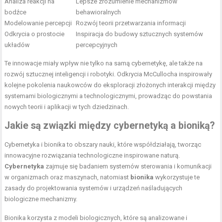
Analiza reakcji na
Lepsze zrozumienie mechanizmów
bodźce
behawioralnych
Modelowanie percepcji
Rozwój teorii przetwarzania informacji
Odkrycia o prostocie
Inspiracja do budowy sztucznych systemów
układów
percepcyjnych
Te innowacje miały wpływ nie tylko na samą cybernetykę, ale także na
rozwój sztucznej inteligencji i robotyki. Odkrycia McCullocha inspirowały
kolejne pokolenia naukowców do eksploracji złożonych interakcji między
systemami biologicznymi a technologicznymi, prowadząc do powstania
nowych teorii i aplikacji w tych dziedzinach.
Jakie są związki między cybernetyką a bioniką?
Cybernetyka i bionika to obszary nauki, które współdziałają, tworząc
innowacyjne rozwiązania technologiczne inspirowane naturą.
Cybernetyka
zajmuje się badaniem systemów sterowania i komunikacji
w organizmach oraz maszynach, natomiast
bionika
wykorzystuje te
zasady do projektowania systemów i urządzeń naśladujących
biologiczne mechanizmy.
Bionika korzysta z modeli biologicznych, które są analizowane i