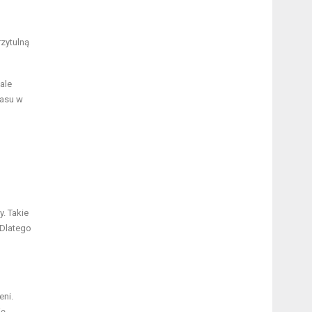
rzytulną
ale
zasu w
. Takie
 Dlatego
eni.
ę.