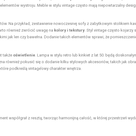
elementów wystroju. Meble w stylu vintage często mają niepowtarzalny desig
entów. Na przykład, zestawienie nowoczesnej sofy z zabytkowym stolikiem 
Warto również zwrócić uwagę na
kolory i tekstury
. Styl vintage często kojarzy s
kimi jak len czy bawełna. Dodanie takich elementów sprawi, że pomieszczeni
st także
oświetlenie
. Lampa w stylu retro lub kinkiet z lat 50. będą doskonały
 również pokusić się o dodanie kilku stylowych akcesoriów, takich jak obr
tóre podkreślą vintage’owy charakter wnętrza.
ement współgrał z resztą, tworząc harmonijną całość, w której przestrzeń wyda