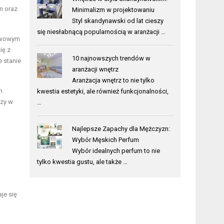
n oraz
Minimalizm w projektowaniu
Styl skandynawski od lat cieszy
się niesłabnącą popularnością w aranżacji …
kawowym
ię z
10 najnowszych trendów w
e stanie
aranżacji wnętrz
Aranżacja wnętrz to nie tylko
m
kwestia estetyki, ale również funkcjonalności,
azy w
…
Najlepsze Zapachy dla Mężczyzn:
Wybór Męskich Perfum
Wybór idealnych perfum to nie
tylko kwestia gustu, ale także …
je się