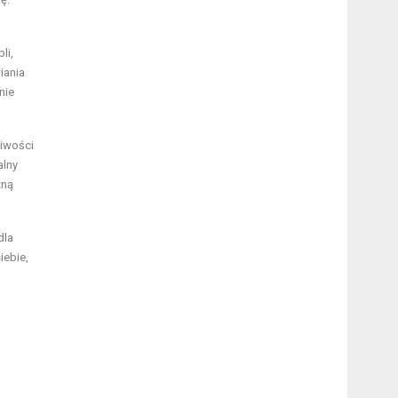
li,
iania
nie
liwości
alny
zną
dla
iebie,