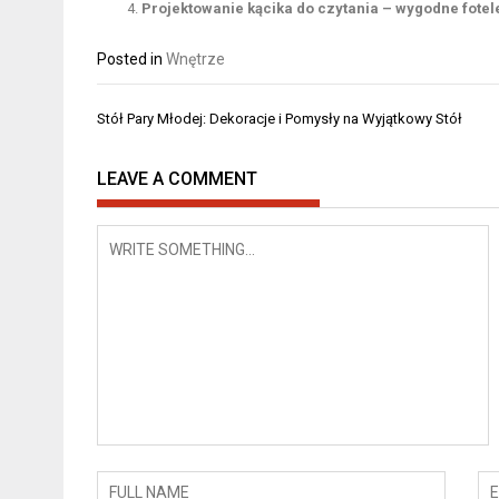
Projektowanie kącika do czytania – wygodne fotele
Posted in
Wnętrze
Nawigacja
Stół Pary Młodej: Dekoracje i Pomysły na Wyjątkowy Stół
wpisu
LEAVE A COMMENT