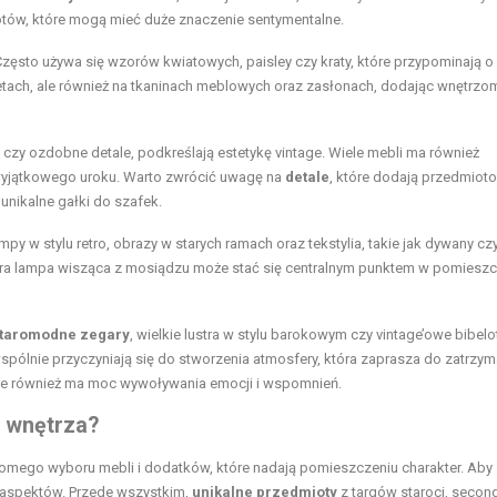
iotów, które mogą mieć duże znaczenie sentymentalne.
zęsto używa się wzorów kwiatowych, paisley czy kraty, które przypominają o
etach, ale również na tkaninach meblowych oraz zasłonach, dodając wnętrzo
 czy ozdobne detale, podkreślają estetykę vintage. Wiele mebli ma również
 wyjątkowego uroku. Warto zwrócić uwagę na
detale
, które dodają przedmiot
unikalne gałki do szafek.
ampy w stylu retro, obrazy w starych ramach oraz tekstylia, takie jak dywany cz
tara lampa wisząca z mosiądzu może stać się centralnym punktem w pomieszc
taromodne zegary
, wielkie lustra w stylu barokowym czy vintage’owe bibelot
pólnie przyczyniają się do stworzenia atmosfery, która zaprasza do zatrzym
, ale również ma moc wywoływania emocji i wspomnień.
o wnętrza?
omego wyboru mebli i dodatków, które nadają pomieszczeniu charakter. Aby
h aspektów. Przede wszystkim,
unikalne przedmioty
z targów staroci, secon