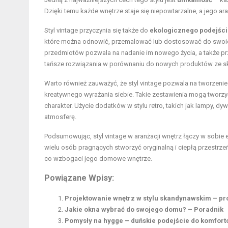
Dzięki temu każde wnętrze staje się niepowtarzalne, a jego ara
Styl vintage przyczynia się także do
ekologicznego podejści
które można odnowić, przemalować lub dostosować do swoich 
przedmiotów pozwala na nadanie im nowego życia, a także prz
tańsze rozwiązania w porównaniu do nowych produktów ze s
Warto również zauważyć, że styl vintage pozwala na tworzeni
kreatywnego wyrażania siebie. Takie zestawienia mogą tworzyć
charakter. Użycie dodatków w stylu retro, takich jak lampy, 
atmosferę.
Podsumowując, styl vintage w aranżacji wnętrz łączy w sobie 
wielu osób pragnących stworzyć oryginalną i ciepłą przestrze
co wzbogaci jego domowe wnętrze.
Powiązane Wpisy:
Projektowanie wnętrz w stylu skandynawskim – pro
Jakie okna wybrać do swojego domu? – Poradnik
Pomysły na hygge – duńskie podejście do komfor