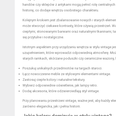
handów czy sklepów z antykami mogą pełnić rolę centralnych 
historię, co dodaje wnętrzu osobistego charakteru.
Kolejnym krokiem jest zbalansowanie nowych i starych elem
może stworzyć ciekawe kontrasty, które ożywią przestrzeń. 
ciepłymi, stonowanymi barwami oraz naturalnymi tkaninami, ta
się przytulne i nostalgiczne.
Istotnym aspektem przy urządzaniu wnętrza w stylu vintage je
uzupełnieniem, które wprowadzi odpowiednią atmosferę. Można
starych ramkach, skórzane poduszki czy ceramiczne wazony, k
Poszukuj unikalnych przedmiotów na targach staroci.
Łącz nowoczesne meble ze stylowymi elementami vintage.
Zastosuj ciepłe kolory i naturalne tekstury.
Wybierz odpowiednie oświetlenie, jak lampy retro.
Dodaj akcesoria, które odzwierciedlają styl vintage.
Przy planowaniu przestrzeni vintage, ważne jest, aby każdy el
zarówno elegancka, jak i pełna historii.