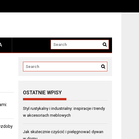
A
OSTATNIE WPISY
ami:
Styl rustykalny i industrialny: inspiracje i trendy
w akcesoriach meblowych
 Ozdoby
Jak skutecznie czyścić i pielęgnować dywan
w domu