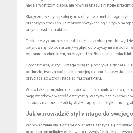
nadają wnętrzom ciepła, ale również ukazują historię przedm
Klasyczne wzory są kolejnym istotnym elementem tego stylu. C
przeszłych epokach. Te motywy spotykane są nie tylko na tap
przytulności i charakteru.
Delikatne wykończenia mebli, takie jak zaokrąglone krawędzie
patynowany lub postarzany wygląd, co przyczynia się do ich
osobistego charakteru, na przykład rzeźbienia na meblach lub 
Oprócz mebli, w stylu vintage dużą rolę odgrywają
dodatki
. L
poduszki, tworzą spójną i harmonijną całość. Na przykład, s
przyciągając wzrok i nadając mu charakteru.
Warto także pomyśleć o zastosowaniu elementów takich jak
s
mają wyjątkową wartość estetyczną. Wszystkie te akcesoria ws
i zadumy nad przeszłością. Styl vintage jest nie tylko modny
Jak wprowadzić styl vintage do swojeg
Wprowadzenie stylu vintage do wnętrza zaczyna się od świad
osiągnąć ten unikalny efekt, warto rozważyć kilka kluczowyc