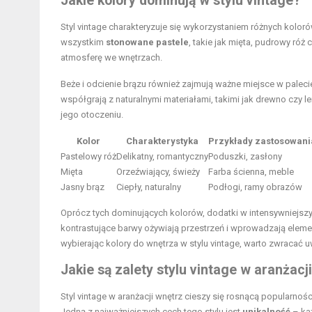
Jakie kolory dominują w stylu vintage?
Styl vintage charakteryzuje się wykorzystaniem różnych kolor
wszystkim
stonowane pastele
, takie jak mięta, pudrowy róż 
atmosferę we wnętrzach.
Beże i odcienie brązu również zajmują ważne miejsce w palecie 
współgrają z naturalnymi materiałami, takimi jak drewno czy l
jego otoczeniu.
Kolor
Charakterystyka
Przykłady zastosowani
Pastelowy róż
Delikatny, romantyczny
Poduszki, zasłony
Mięta
Orzeźwiający, świeży
Farba ścienna, meble
Jasny brąz
Ciepły, naturalny
Podłogi, ramy obrazów
Oprócz tych dominujących kolorów, dodatki w intensywniejszyc
kontrastujące barwy ożywiają przestrzeń i wprowadzają eleme
wybierając kolory do wnętrza w stylu vintage, warto zwracać u
Jakie są zalety stylu vintage w aranżacj
Styl vintage w aranżacji wnętrz cieszy się rosnącą popularnoś
Jedną z najważniejszych cech tego stylu jest
unikalność
– każ