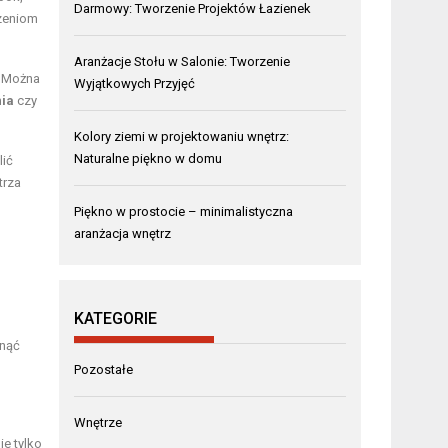
Darmowy: Tworzenie Projektów Łazienek
czeniom
Aranżacje Stołu w Salonie: Tworzenie
. Można
Wyjątkowych Przyjęć
nia
czy
Kolory ziemi w projektowaniu wnętrz:
Naturalne piękno w domu
lić
trza
Piękno w prostocie – minimalistyczna
aranżacja wnętrz
KATEGORIE
knąć
Pozostałe
Wnętrze
ie tylko