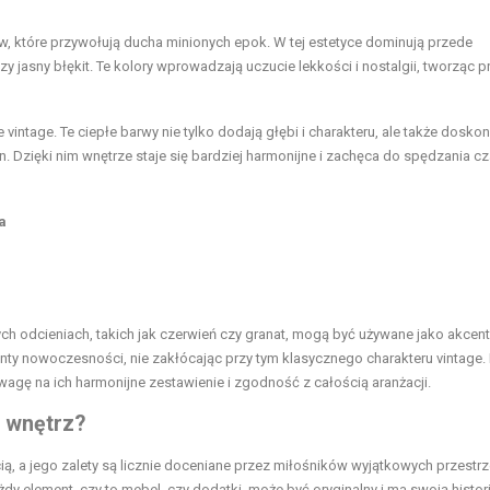
ów, które przywołują ducha minionych epok. W tej estetyce dominują przede
czy jasny błękit. Te kolory wprowadzają uczucie lekkości i nostalgii, tworząc p
vintage. Te ciepłe barwy nie tylko dodają głębi i charakteru, ale także doskon
en. Dzięki nim wnętrze staje się bardziej harmonijne i zachęca do spędzania c
a
h odcieniach, takich jak czerwień czy granat, mogą być używane jako akcenty
nty nowoczesności, nie zakłócając przy tym klasycznego charakteru vintage.
wagę na ich harmonijne zestawienie i zgodność z całością aranżacji.
i wnętrz?
cią, a jego zalety są licznie doceniane przez miłośników wyjątkowych przestrz
dy element, czy to mebel, czy dodatki, może być oryginalny i ma swoją histori