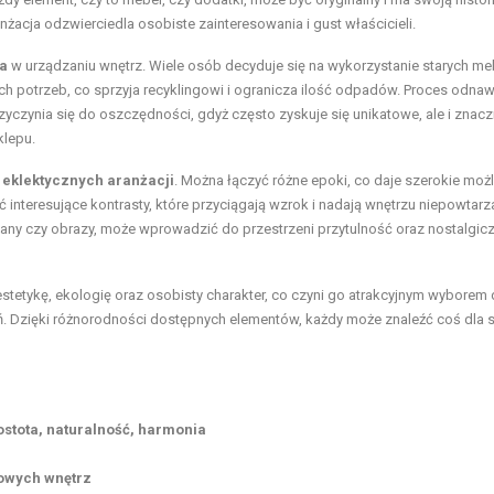
nżacja odzwierciedla osobiste zainteresowania i gust właścicieli.
a
w urządzaniu wnętrz. Wiele osób decyduje się na wykorzystanie starych meb
potrzeb, co sprzyja recyklingowi i ogranicza ilość odpadów. Proces odnaw
yczynia się do oszczędności, gdyż często zyskuje się unikatowe, ale i znacz
klepu.
e
eklektycznych aranżacji
. Można łączyć różne epoki, co daje szerokie moż
 interesujące kontrasty, które przyciągają wzrok i nadają wnętrzu niepowtarz
dywany czy obrazy, może wprowadzić do przestrzeni przytulność oraz nostalgic
estetykę, ekologię oraz osobisty charakter, co czyni go atrakcyjnym wyborem 
ń. Dzięki różnorodności dostępnych elementów, każdy może znaleźć coś dla s
stota, naturalność, harmonia
towych wnętrz