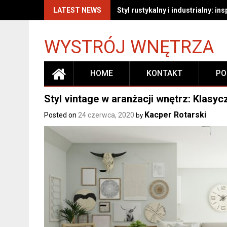
Skip
LATEST NEWS
Jak skutecznie czyścić i pielę
to
content
WYSTRÓJ WNĘTRZA
HOME
KONTAKT
PO
Styl vintage w aranżacji wnętrz: Klasyc
Kacper Rotarski
Posted on
24 czerwca, 2020
by