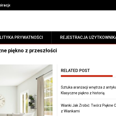
gnować dywan w domu
LITYKA PRYWATNOŚCI
REJESTRACJA UŻYTKOWNIK
zne piękno z przeszłości
RELATED POST
Sztuka aranżacji wnętrza z antyk
Klasyczne piękno z historią
Wianki Jak Zrobić: Twórz Piękne
z Wiankami