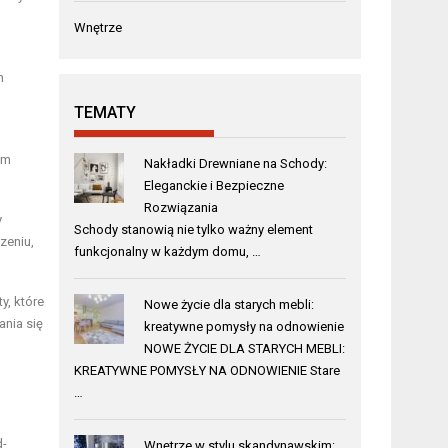
Wnętrze
m
TEMATY
om
Nakładki Drewniane na Schody:
Eleganckie i Bezpieczne
Rozwiązania
y
Schody stanowią nie tylko ważny element
zeniu,
funkcjonalny w każdym domu, …
y, które
Nowe życie dla starych mebli:
ania się
kreatywne pomysły na odnowienie
NOWE ŻYCIE DLA STARYCH MEBLI:
KREATYWNE POMYSŁY NA ODNOWIENIE Stare
…
d-
Wnętrze w stylu skandynawskim: