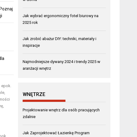
 Poznaj
ji
Jak wybrać ergonomiczny fotel biurowy na
2025 rok
Jak zrobić abażur DIY: techniki, materiały i
inspiracje
dla
Najmodniejsze dywany 2024 i trendy 2025 w
aranżacji wnętrz
h epok.
le,
WNĘTRZE
lności
rę,
Projektowanie wnętrz dla osób pracujących
zdalnie
Jak Zaprojektować Łazienkę Program
pok,