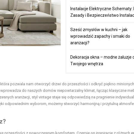
Instalacje Elektryczne Schematy:
Zasady i Bezpieczeństwo Instalac
Sześć zmysłów w kuchni – jak
wprowadzić zapachy i smaki do
aranżacji?
Dekoracja okna – modne żaluzje 
Twojego wnętrza
, która pozwala nam otworzyć drzwi do przeszłości i odkryć piękno minionyc
y styl wprowadza do naszych domów niepowtarzalny klimat, łącząc klasyczne meb
snych aranżacji, styl vintage staje się odpowiedzią na pragnienie indywidua
ięki odpowiednim wyborom, możemy stworzyć harmonijną i przytulną atmosfe
rz?
etykę przeszłości z nowoczesnym komfortem. Czerpie on inspiracje z różnych e