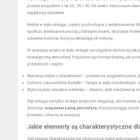
przede wszystkim z lat 20., 30. i 40. XX wieku. Kluczowym ele
wyjątkowy charakter.
Meble w stylu vintage, często pochodzące z antykwariatów lu
spotkać drewniane komody z falistymi liniami, skórzane fotele 
odcienie kolorów, które podkreślają ich historię.
W aranżacji wnętrz w stylu vintage szczególnie istotne są tak
nostalgiczną atmosferę. Popularne są również tkaniny, jak p
przytulność i ciepło.
Wybieraj meble z charakterem – postaw na oryginalne piece, bu
Dobierz odpowiednie dodatki – lampy w stylu industrialnym, o
Wykorzystaj naturalne materiały – drewno, stali nierdzewnej 
Styl vintage nie tylko dodaje wnętrzom elegancji, ale równie
stworzyć
niepowtarzalną atmosferę
, która przyciąga wzrok
przesytu i chaosu w aranżacji.
Jakie elementy są charakterystyczne dla
Styl vintage charakteryzuje się obecnością mebli wykonanych