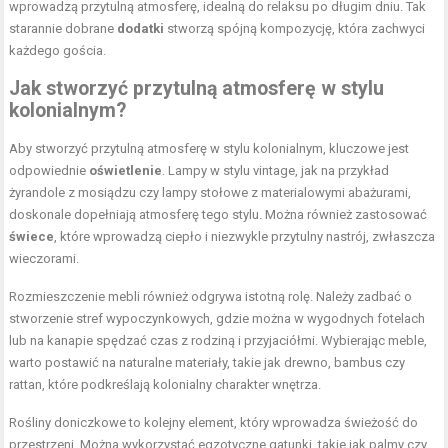
wprowadzą przytulną atmosferę, idealną do relaksu po długim dniu. Tak
starannie dobrane
dodatki
stworzą spójną kompozycję, która zachwyci
każdego gościa.
Jak stworzyć przytulną atmosferę w stylu
kolonialnym?
Aby stworzyć przytulną atmosferę w stylu kolonialnym, kluczowe jest
odpowiednie
oświetlenie
. Lampy w stylu vintage, jak na przykład
żyrandole z mosiądzu czy lampy stołowe z materialowymi abażurami,
doskonale dopełniają atmosferę tego stylu. Można również zastosować
świece
, które wprowadzą ciepło i niezwykle przytulny nastrój, zwłaszcza
wieczorami.
Rozmieszczenie mebli również odgrywa istotną rolę. Należy zadbać o
stworzenie stref wypoczynkowych, gdzie można w wygodnych fotelach
lub na kanapie spędzać czas z rodziną i przyjaciółmi. Wybierając meble,
warto postawić na naturalne materiały, takie jak drewno, bambus czy
rattan, które podkreślają kolonialny charakter wnętrza.
Rośliny doniczkowe to kolejny element, który wprowadza świeżość do
przestrzeni. Można wykorzystać egzotyczne gatunki, takie jak palmy czy