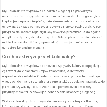
Styl kolonialny to wyjątkowe połączenie elegancji i egzotycznych
akcentów, które mogą całkowicie odmienić charakter Twojego wnętrza.
Inspiracje czerpane z tropików, naturalne materiały oraz bogate kolory
sprawiają, że każde pomieszczenie zyskuje niepowtarzalny urok. Warto
przyjrzeć się cechom tego stylu, aby stworzyć przestrzeń, która będzie
nie tylko estetyczna, ale także przytulna. Odkryj, jak odpowiednio dobrać
meble, kolory i dodatki, aby wprowadzić do swojego mieszkania
atmosferę kolonialnej elegancji.
Co charakteryzuje styl kolonialny?
Styl kolonialny to wyjątkowe połączenie wpływów kultury europejskiej z
egzotycznymi elementami krajów zamorskich, które tworzy
niepowtarzalną estetykę. Często możemy zauważyć, że w tego rodzaju
wnętrzach dominuje
naturalne drewno
, a także popularne materiały takie
jak rattan czy wikliny. Te surowce nadają pomieszczeniom ciepły i
przytulny charakter, zachowując jednocześnie szlachetną elegancję.
W stylu kolonialnym kluczowym elementem są także
bogate tkaniny
,
które wprowadzają do wnętrz odrobinę luksusu i egzotyki. Użycie