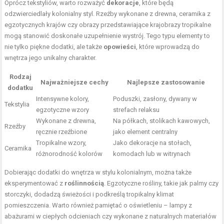
Oprócz tekstyliów, warto rozważyć
dekoracje
, które będą
odzwierciedlały kolonialny styl. Rzeźby wykonane z drewna, ceramika z
egzotycznych krajów czy obrazy przedstawiające krajobrazy tropikalne
mogą stanowić doskonałe uzupełnienie wystrój. Tego typu elementy to
nie tylko piękne dodatki, ale także
opowieści
, które wprowadzą do
wnętrza jego unikalny charakter.
Rodzaj
Najważniejsze cechy
Najlepsze zastosowanie
dodatku
Intensywne kolory,
Poduszki, zasłony, dywany w
Tekstylia
egzotyczne wzory
strefach relaksu
Wykonane z drewna,
Na półkach, stolikach kawowych,
Rzeźby
ręcznie rzeźbione
jako element centralny
Tropikalne wzory,
Jako dekoracje na stołach,
Ceramika
różnorodność kolorów
komodach lub w witrynach
Dobierając dodatki do wnętrza w stylu kolonialnym, można także
eksperymentować z
roślinnością
. Egzotyczne rośliny, takie jak palmy czy
storczyki, dodadzą świeżości i podkreślą tropikalny klimat
pomieszczenia. Warto również pamiętać o oświetleniu – lampy z
abażurami w ciepłych odcieniach czy wykonane z naturalnych materiałów