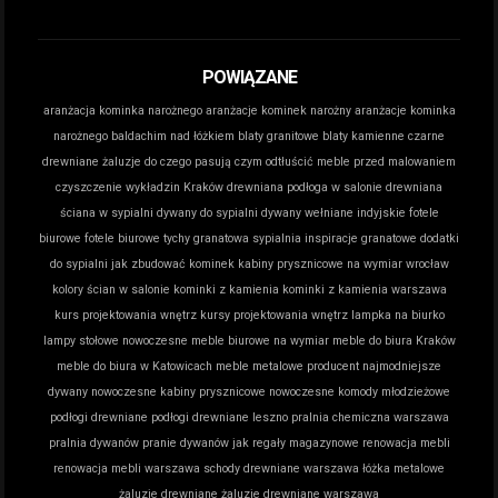
POWIĄZANE
aranżacja kominka narożnego
aranżacje kominek narożny
aranżacje kominka
narożnego
baldachim nad łóżkiem
blaty granitowe
blaty kamienne
czarne
drewniane żaluzje do czego pasują
czym odtłuścić meble przed malowaniem
czyszczenie wykładzin Kraków
drewniana podłoga w salonie
drewniana
ściana w sypialni
dywany do sypialni
dywany wełniane indyjskie
fotele
biurowe
fotele biurowe tychy
granatowa sypialnia inspiracje
granatowe dodatki
do sypialni
jak zbudować kominek
kabiny prysznicowe na wymiar wrocław
kolory ścian w salonie
kominki z kamienia
kominki z kamienia warszawa
kurs projektowania wnętrz
kursy projektowania wnętrz
lampka na biurko
lampy stołowe nowoczesne
meble biurowe na wymiar
meble do biura Kraków
meble do biura w Katowicach
meble metalowe producent
najmodniejsze
dywany
nowoczesne kabiny prysznicowe
nowoczesne komody młodzieżowe
podłogi drewniane
podłogi drewniane leszno
pralnia chemiczna warszawa
pralnia dywanów
pranie dywanów jak
regały magazynowe
renowacja mebli
renowacja mebli warszawa
schody drewniane warszawa
łóżka metalowe
żaluzje drewniane
żaluzje drewniane warszawa