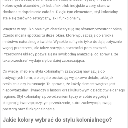
kolorowych akcentów, jak kubańskie lub indyjskie wzory, stanowi
doskonałe dopełnienie całości. Dzięki tym elementom, styl kolonialny
staje się zarówno estetyczny, jak i funkcjonalny.
Wnętrza w stylu kolonialnym charakteryzują się również przestronnością.
Często można spotkać tu
duże okna
, które wpuszczają do środka
mnóstwo naturalnego światła. Wysokie sufity nie tylko dodają optycznie
więcej przestrzeni, ale także sprzyjają otwartości pomieszczeń.
Przestronne układy pozwalają na swobodną aranżację, co sprawia, że
taka przestrzeń wydaje się bardziej zapraszająca.
Co więcej, meble w stylu kolonialnym zazwyczaj nawiązują do
tradycyjnych form, ale często posiadają wyjątkowe detale, takie jak
rzeźbienia czy inkrustacje. To sprawia, że każdy element wnętrza jest
niepowtarzalny i świadczy o historii oraz kulturowym dziedzictwie danego
regionu. Styl kolonialny z powodzeniem łączy w sobie wygodę i
elegancję, tworząc przy tym przestrzenie, które zachwycają swoją
prostotą oraz funkcjonalnością.
Jakie kolory wybrać do stylu kolonialnego?