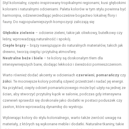
Styl kolonialny, często inspirowany tropikalnymi regionami, kusi głębokimi
kolorami i naturalnymi odcieniami. Paleta kolorów w tym stylu powinna być
harmonijna, odzwierciedlając jednocześnie bogactwo lokalnej flory i
fauny. Do najpopularniejszych kompozycji zaliczają się:
Głębokie zielenie
– odcienie zieleni, takie jak oliwkowy, butelkowy czy
leśny, wprowadzają naturalność i spokój.
Ciepłe brązy
– brązy nawiązujące do naturalnych materiałów, takich jak
drewno, tworzą ciepłą i przytulną atmosferę.
Neutralne beże i biele
– te kolory są doskonałym tłem dla
intensywniejszych barw, dodając lekkości i świeżości pomieszczeniom.
Warto również dodać akcenty w odcieniach
czerwieni
,
pomarańczy
czy
żółci
. Te mocniejsze kolory potrafią ożywić przestrzeń i nadać jej energii.
Na przykład, ciepły odcień pomarańczowego może być użyty na jednej ze
ścian, aby stworzyć przytulny kącik w salonie, podczas gdy intensywna
czerwień sprawdzi się doskonale jako dodatki w postaci poduszek czy
zasłon, które wprowadzą dynamikę do wystroju.
Wybierając kolory do stylu kolonialnego, warto także zwrócić uwagę na
materiały, z których są wykonane meble i dodatki. Naturalne tkaniny, takie