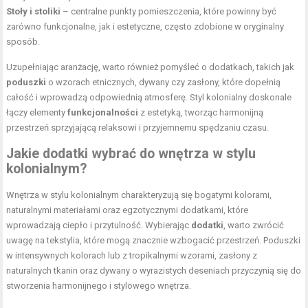
Stoły i stoliki
– centralne punkty pomieszczenia, które powinny być
zarówno funkcjonalne, jak i estetyczne, często zdobione w oryginalny
sposób.
Uzupełniając aranżację, warto również pomyśleć o dodatkach, takich jak
poduszki
o wzorach etnicznych, dywany czy zasłony, które dopełnią
całość i wprowadzą odpowiednią atmosferę. Styl kolonialny doskonale
łączy elementy
funkcjonalności
z estetyką, tworząc harmonijną
przestrzeń sprzyjającą relaksowi i przyjemnemu spędzaniu czasu.
Jakie dodatki wybrać do wnętrza w stylu
kolonialnym?
Wnętrza w stylu kolonialnym charakteryzują się bogatymi kolorami,
naturalnymi materiałami oraz egzotycznymi dodatkami, które
wprowadzają ciepło i przytulność. Wybierając
dodatki
, warto zwrócić
uwagę na tekstylia, które mogą znacznie wzbogacić przestrzeń. Poduszki
w intensywnych kolorach lub z tropikalnymi wzorami, zasłony z
naturalnych tkanin oraz dywany o wyrazistych deseniach przyczynią się do
stworzenia harmonijnego i stylowego wnętrza.