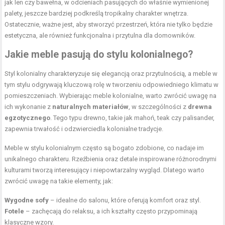
jak len czy bawełna, w odcieniach pasujących do właśnie wymienionej
palety, jeszcze bardziej podkreślą tropikalny charakter wnętrza.
Ostatecznie, ważne jest, aby stworzyć przestrzeń, która nie tylko będzie
estetyczna, ale również funkcjonalna i przytulna dla domowników.
Jakie meble pasują do stylu kolonialnego?
Styl kolonialny charakteryzuje się elegancją oraz przytulnością, a meble w
tym stylu odgrywają kluczową rolę w tworzeniu odpowiedniego klimatu w
pomieszczeniach. Wybierając meble kolonialne, warto zwrócić uwagę na
ich wykonanie z
naturalnych materiałów
, w szczególności z
drewna
egzotycznego
. Tego typu drewno, takie jak mahoń, teak czy palisander,
zapewnia trwałość i odzwierciedla kolonialne tradycje.
Meble w stylu kolonialnym często są bogato zdobione, co nadaje im
unikalnego charakteru. Rzeźbienia oraz detale inspirowane różnorodnymi
kulturami tworzą interesujący i niepowtarzalny wygląd. Dlatego warto
zwrócić uwagę na takie elementy, jak:
Wygodne sofy
– idealne do salonu, które oferują komfort oraz styl.
Fotele
– zachęcają do relaksu, a ich kształty często przypominają
klasyczne wzory.