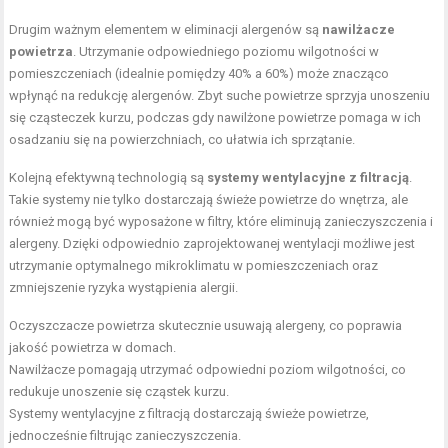
Drugim ważnym elementem w eliminacji alergenów są
nawilżacze
powietrza
. Utrzymanie odpowiedniego poziomu wilgotności w
pomieszczeniach (idealnie pomiędzy 40% a 60%) może znacząco
wpłynąć na redukcję alergenów. Zbyt suche powietrze sprzyja unoszeniu
się cząsteczek kurzu, podczas gdy nawilżone powietrze pomaga w ich
osadzaniu się na powierzchniach, co ułatwia ich sprzątanie.
Kolejną efektywną technologią są
systemy wentylacyjne z filtracją
.
Takie systemy nie tylko dostarczają świeże powietrze do wnętrza, ale
również mogą być wyposażone w filtry, które eliminują zanieczyszczenia i
alergeny. Dzięki odpowiednio zaprojektowanej wentylacji możliwe jest
utrzymanie optymalnego mikroklimatu w pomieszczeniach oraz
zmniejszenie ryzyka wystąpienia alergii.
Oczyszczacze powietrza skutecznie usuwają alergeny, co poprawia
jakość powietrza w domach.
Nawilżacze pomagają utrzymać odpowiedni poziom wilgotności, co
redukuje unoszenie się cząstek kurzu.
Systemy wentylacyjne z filtracją dostarczają świeże powietrze,
jednocześnie filtrując zanieczyszczenia.