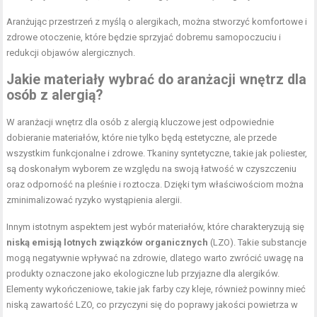
Aranżując przestrzeń z myślą o alergikach, można stworzyć komfortowe i
zdrowe otoczenie, które będzie sprzyjać dobremu samopoczuciu i
redukcji objawów alergicznych.
Jakie materiały wybrać do aranżacji wnętrz dla
osób z alergią?
W aranżacji wnętrz dla osób z alergią kluczowe jest odpowiednie
dobieranie materiałów, które nie tylko będą estetyczne, ale przede
wszystkim funkcjonalne i zdrowe. Tkaniny syntetyczne, takie jak poliester,
są doskonałym wyborem ze względu na swoją łatwość w czyszczeniu
oraz odporność na pleśnie i roztocza. Dzięki tym właściwościom można
zminimalizować ryzyko wystąpienia alergii.
Innym istotnym aspektem jest wybór materiałów, które charakteryzują się
niską emisją lotnych związków organicznych
(LZO). Takie substancje
mogą negatywnie wpływać na zdrowie, dlatego warto zwrócić uwagę na
produkty oznaczone jako ekologiczne lub przyjazne dla alergików.
Elementy wykończeniowe, takie jak farby czy kleje, również powinny mieć
niską zawartość LZO, co przyczyni się do poprawy jakości powietrza w