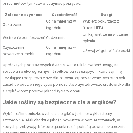
przedmiotów, tym łatwiej utrzymać porządek.
Zalecane czynności
Częstotliwość
Uwagi
Co najmniej raz w
Wybierz odkurzacz z
Odkurzanie
tygodniu
filtrem HEPA
Unikaj wietrzenia w czasie
Wietrzenie pomieszczeń
Codziennie
pylenia
Czyszczenie
Co najmniej raz w
Używaj wilgotnej ściereczki
powierzchni mebli
tygodniu
Oprócz tych podstawowych działań, warto także zwrócić uwagę na
stosowanie
ekologicznych środków czyszczących
, które są mniej
uczulające i bezpieczniejsze dla zdrowia. Wprowadzenie tych prostych
zasad do codziennego życia pomoże stworzyć zdrowsze środowisko dla
alergików oraz poprawi jakość życia w domu.
Jakie rośliny są bezpieczne dla alergików?
Wybór roślin doniczkowych dla alergików jest niezwykle istotny,
szczególnie jeżeli chodzi o jakość powietrza w pomieszczeniach, w
których przebywają. Niektóre gatunki roślin potrafią bowiem skutecznie