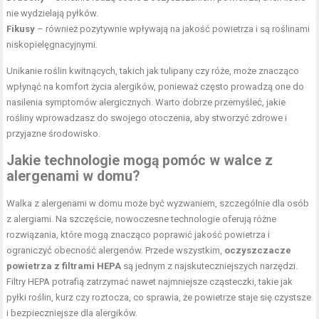
nie wydzielają pyłków.
Fikusy
– również pozytywnie wpływają na jakość powietrza i są roślinami
niskopielęgnacyjnymi.
Unikanie roślin kwitnących, takich jak tulipany czy róże, może znacząco
wpłynąć na komfort życia alergików, ponieważ często prowadzą one do
nasilenia symptomów alergicznych. Warto dobrze przemyśleć, jakie
rośliny wprowadzasz do swojego otoczenia, aby stworzyć zdrowe i
przyjazne środowisko.
Jakie technologie mogą pomóc w walce z
alergenami w domu?
Walka z alergenami w domu może być wyzwaniem, szczególnie dla osób
z alergiami. Na szczęście, nowoczesne technologie oferują różne
rozwiązania, które mogą znacząco poprawić jakość powietrza i
ograniczyć obecność alergenów. Przede wszystkim,
oczyszczacze
powietrza z filtrami HEPA
są jednym z najskuteczniejszych narzędzi.
Filtry HEPA potrafią zatrzymać nawet najmniejsze cząsteczki, takie jak
pyłki roślin, kurz czy roztocza, co sprawia, że powietrze staje się czystsze
i bezpieczniejsze dla alergików.