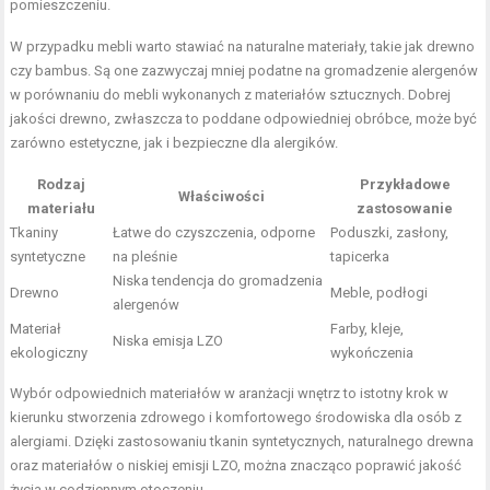
pomieszczeniu.
W przypadku mebli warto stawiać na naturalne materiały, takie jak drewno
czy bambus. Są one zazwyczaj mniej podatne na gromadzenie alergenów
w porównaniu do mebli wykonanych z materiałów sztucznych. Dobrej
jakości drewno, zwłaszcza to poddane odpowiedniej obróbce, może być
zarówno estetyczne, jak i bezpieczne dla alergików.
Rodzaj
Przykładowe
Właściwości
materiału
zastosowanie
Tkaniny
Łatwe do czyszczenia, odporne
Poduszki, zasłony,
syntetyczne
na pleśnie
tapicerka
Niska tendencja do gromadzenia
Drewno
Meble, podłogi
alergenów
Materiał
Farby, kleje,
Niska emisja LZO
ekologiczny
wykończenia
Wybór odpowiednich materiałów w aranżacji wnętrz to istotny krok w
kierunku stworzenia zdrowego i komfortowego środowiska dla osób z
alergiami. Dzięki zastosowaniu tkanin syntetycznych, naturalnego drewna
oraz materiałów o niskiej emisji LZO, można znacząco poprawić jakość
życia w codziennym otoczeniu.