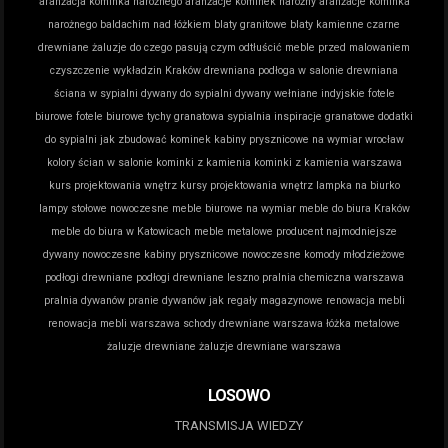
aranżacja kominka narożnego
aranżacje kominek narożny
aranżacje kominka
narożnego
baldachim nad łóżkiem
blaty granitowe
blaty kamienne
czarne
drewniane żaluzje do czego pasują
czym odtłuścić meble przed malowaniem
czyszczenie wykładzin Kraków
drewniana podłoga w salonie
drewniana
ściana w sypialni
dywany do sypialni
dywany wełniane indyjskie
fotele
biurowe
fotele biurowe tychy
granatowa sypialnia inspiracje
granatowe dodatki
do sypialni
jak zbudować kominek
kabiny prysznicowe na wymiar wrocław
kolory ścian w salonie
kominki z kamienia
kominki z kamienia warszawa
kurs projektowania wnętrz
kursy projektowania wnętrz
lampka na biurko
lampy stołowe nowoczesne
meble biurowe na wymiar
meble do biura Kraków
meble do biura w Katowicach
meble metalowe producent
najmodniejsze
dywany
nowoczesne kabiny prysznicowe
nowoczesne komody młodzieżowe
podłogi drewniane
podłogi drewniane leszno
pralnia chemiczna warszawa
pralnia dywanów
pranie dywanów jak
regały magazynowe
renowacja mebli
renowacja mebli warszawa
schody drewniane warszawa
łóżka metalowe
żaluzje drewniane
żaluzje drewniane warszawa
LOSOWO
TRANSMISJA WIEDZY