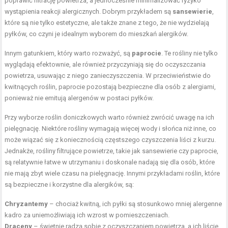
poprawić filtrację powietrza, a jednocześnie minimalizować ryzyko
wystąpienia reakcji alergicznych. Dobrym przykładem są
sansewierie
,
które są nie tylko estetyczne, ale także znane z tego, że nie wydzielają
pyłków, co czyni je idealnym wyborem do mieszkań alergików.
Innym gatunkiem, który warto rozważyć, są
paprocie
. Te rośliny nie tylko
wyglądają efektownie, ale również przyczyniają się do oczyszczania
powietrza, usuwając z niego zanieczyszczenia. W przeciwieństwie do
kwitnących roślin, paprocie pozostają bezpieczne dla osób z alergiami,
ponieważ nie emitują alergenów w postaci pyłków.
Przy wyborze roślin doniczkowych warto również zwrócić uwagę na ich
pielęgnację. Niektóre rośliny wymagają więcej wody i słońca niż inne, co
może wiązać się z koniecznością częstszego czyszczenia liści z kurzu.
Jednakże, rośliny filtrujące powietrze, takie jak sansewierie czy paprocie,
są relatywnie łatwe w utrzymaniu i doskonale nadają się dla osób, które
nie mają zbyt wiele czasu na pielęgnację. Innymi przykładami roślin, które
są bezpieczne i korzystne dla alergików, są:
Chryzantemy
– chociaż kwitną, ich pyłki są stosunkowo mniej alergenne
kadro za uniemożliwiają ich wzrost w pomieszczeniach.
Draceny
– świetnie radzą sobie z oczyszczaniem powietrza, a ich liście