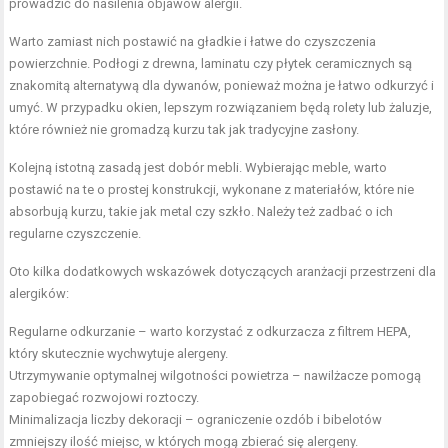
prowadzić do nasilenia objawów alergii.
Warto zamiast nich postawić na gładkie i łatwe do czyszczenia
powierzchnie. Podłogi z drewna, laminatu czy płytek ceramicznych są
znakomitą alternatywą dla dywanów, ponieważ można je łatwo odkurzyć i
umyć. W przypadku okien, lepszym rozwiązaniem będą rolety lub żaluzje,
które również nie gromadzą kurzu tak jak tradycyjne zasłony.
Kolejną istotną zasadą jest dobór mebli. Wybierając meble, warto
postawić na te o prostej konstrukcji, wykonane z materiałów, które nie
absorbują kurzu, takie jak metal czy szkło. Należy też zadbać o ich
regularne czyszczenie.
Oto kilka dodatkowych wskazówek dotyczących aranżacji przestrzeni dla
alergików:
Regularne odkurzanie – warto korzystać z odkurzacza z filtrem HEPA,
który skutecznie wychwytuje alergeny.
Utrzymywanie optymalnej wilgotności powietrza – nawilżacze pomogą
zapobiegać rozwojowi roztoczy.
Minimalizacja liczby dekoracji – ograniczenie ozdób i bibelotów
zmniejszy ilość miejsc, w których mogą zbierać się alergeny.