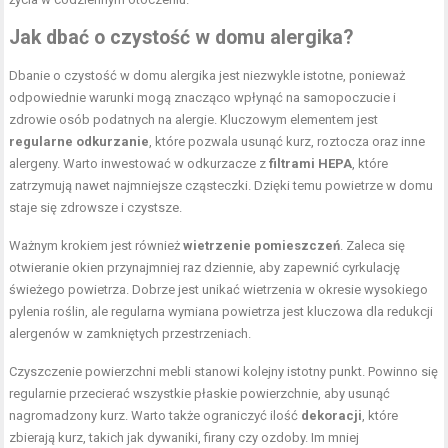
Jak dbać o czystość w domu alergika?
Dbanie o czystość w domu alergika jest niezwykle istotne, ponieważ
odpowiednie warunki mogą znacząco wpłynąć na samopoczucie i
zdrowie osób podatnych na alergie. Kluczowym elementem jest
regularne odkurzanie
, które pozwala usunąć kurz, roztocza oraz inne
alergeny. Warto inwestować w odkurzacze z
filtrami HEPA
, które
zatrzymują nawet najmniejsze cząsteczki. Dzięki temu powietrze w domu
staje się zdrowsze i czystsze.
Ważnym krokiem jest również
wietrzenie pomieszczeń
. Zaleca się
otwieranie okien przynajmniej raz dziennie, aby zapewnić cyrkulację
świeżego powietrza. Dobrze jest unikać wietrzenia w okresie wysokiego
pylenia roślin, ale regularna wymiana powietrza jest kluczowa dla redukcji
alergenów w zamkniętych przestrzeniach.
Czyszczenie powierzchni mebli stanowi kolejny istotny punkt. Powinno się
regularnie przecierać wszystkie płaskie powierzchnie, aby usunąć
nagromadzony kurz. Warto także ograniczyć ilość
dekoracji
, które
zbierają kurz, takich jak dywaniki, firany czy ozdoby. Im mniej