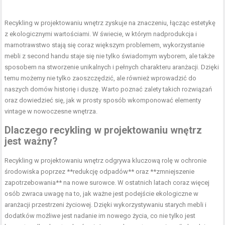
Recykling w projektowaniu wnętrz zyskuje na znaczeniu, łącząc estetykę
z ekologicznymi wartościami. W świecie, w którym nadprodukcja i
marnotrawstwo stają się coraz większym problemem, wykorzystanie
mebli z second handu staje się nie tylko świadomym wyborem, ale także
sposobem na stworzenie unikalnych i pełnych charakteru aranżacji. Dzięki
temu możemy nie tylko zaoszczędzić, ale również wprowadzić do
naszych domów historię i duszę. Warto poznać zalety takich rozwiązań
oraz dowiedzieć się, jak w prosty sposób wkomponować elementy
vintage w nowoczesne wnętrza.
Dlaczego recykling w projektowaniu wnętrz
jest ważny?
Recykling w projektowaniu wnętrz odgrywa kluczową rolę w ochronie
środowiska poprzez **redukcję odpadów** oraz **zmniejszenie
zapotrzebowania** na nowe surowce. W ostatnich latach coraz więcej
osób zwraca uwagę na to, jak ważne jest podejście ekologiczne w
aranżacji przestrzeni życiowej. Dzięki wykorzystywaniu starych mebli i
dodatków możliwe jest nadanie im nowego życia, co nie tylko jest