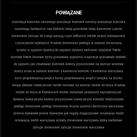
POWIĄZANE
aranżacja kominka narożnego
aranżacje kominek narożny
aranżacje kominka
narożnego
baldachim nad łóżkiem
blaty granitowe
blaty kamienne
czarne
drewniane żaluzje do czego pasują
czym odtłuścić meble przed malowaniem
czyszczenie wykładzin Kraków
drewniana podłoga w salonie
drewniana
ściana w sypialni
dywany do sypialni
dywany wełniane indyjskie
fotele
biurowe
fotele biurowe tychy
granatowa sypialnia inspiracje
granatowe dodatki
do sypialni
jak zbudować kominek
kabiny prysznicowe na wymiar wrocław
kolory ścian w salonie
kominki z kamienia
kominki z kamienia warszawa
kurs projektowania wnętrz
kursy projektowania wnętrz
lampka na biurko
lampy stołowe nowoczesne
meble biurowe na wymiar
meble do biura Kraków
meble do biura w Katowicach
meble metalowe producent
najmodniejsze
dywany
nowoczesne kabiny prysznicowe
nowoczesne komody młodzieżowe
podłogi drewniane
podłogi drewniane leszno
pralnia chemiczna warszawa
pralnia dywanów
pranie dywanów jak
regały magazynowe
renowacja mebli
renowacja mebli warszawa
schody drewniane warszawa
łóżka metalowe
żaluzje drewniane
żaluzje drewniane warszawa