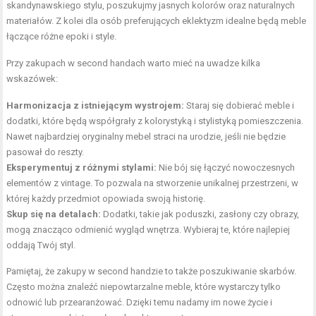
skandynawskiego stylu, poszukujmy jasnych kolorów oraz naturalnych
materiałów. Z kolei dla osób preferujących eklektyzm idealne będą meble
łączące różne epoki i style.
Przy zakupach w second handach warto mieć na uwadze kilka
wskazówek:
Harmonizacja z istniejącym wystrojem:
Staraj się dobierać meble i
dodatki, które będą współgrały z kolorystyką i stylistyką pomieszczenia.
Nawet najbardziej oryginalny mebel straci na urodzie, jeśli nie będzie
pasował do reszty.
Eksperymentuj z różnymi stylami:
Nie bój się łączyć nowoczesnych
elementów z vintage. To pozwala na stworzenie unikalnej przestrzeni, w
której każdy przedmiot opowiada swoją historię.
Skup się na detalach:
Dodatki, takie jak poduszki, zasłony czy obrazy,
mogą znacząco odmienić wygląd wnętrza. Wybieraj te, które najlepiej
oddają Twój styl.
Pamiętaj, że zakupy w second handzie to także poszukiwanie skarbów.
Często można znaleźć niepowtarzalne meble, które wystarczy tylko
odnowić lub przearanżować. Dzięki temu nadamy im nowe życie i