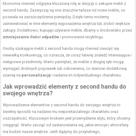
Ekonomia również odgrywa kluczową rolę w decyzji o zakupie mebli z
second handu. Zazwyczaj są one znacznie tańsze niż nowe meble, co
pozwala na zaoszczędzenie pieniędzy. Dzięki temu możemy
zainwestować w inne elementy wyposażenia wnętrza lub zrobić większe
zakupy. Dodatkowo, kupując używane meble, dbamy o środowisko przez
zmniejszanie ilości odpadów
i promowanie recyklingu.
Osoby szukające mebli z second handu mogą również cieszyć się
niewielką konkurencją, co oznacza, że coraz łatwiej znaleźć interesujące i
nietypowe przedmioty. Warto pamiętać, że meble z drugiej ręki mogą
wymagać drobnych poprawek lub odnowienia, co stanowi dodatkową
szansę na
personalizację
i nadanie im indywidualnego charakteru.
Jak wprowadzić elementy z second handu do
swojego wnętrza?
Wprowadzenie elementów z second handu do swojego wnętrza to
świetny sposób na nadanie mu niepowtarzalnego charakteru oraz
oszczędność. Kluczowym krokiem jest przemyślenie stylu, który chcemy
osiągnąć. Warto zacząć od zastanowienia się, jakie emocje i atmosferę
ma budzić nasze wnętrze. Jeśli dążymy do przytulnego,