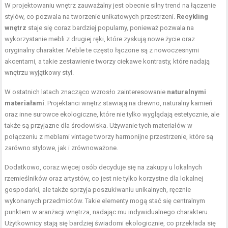
W projektowaniu wnętrz zauważalny jest obecnie silny trend na łączenie
stylów, co pozwala na tworzenie unikatowych przestrzeni.
Recykling
wnętrz
staje się coraz bardziej popularny, ponieważ pozwala na
wykorzystanie mebli z drugiej ręki, które zyskują nowe życie oraz
oryginalny charakter. Meble te często łączone są z nowoczesnymi
akcentami, a takie zestawienie tworzy ciekawe kontrasty, które nadają
wnętrzu wyjątkowy styl.
W ostatnich latach znacząco wzrosło zainteresowanie
naturalnymi
materiałami
. Projektanci wnętrz stawiają na drewno, naturalny kamień
oraz inne surowce ekologiczne, które nie tylko wyglądają estetycznie, ale
także są przyjazne dla środowiska. Używanie tych materiałów w
połączeniu z meblami vintage tworzy harmonijne przestrzenie, które są
zarówno stylowe, jak i zrównoważone.
Dodatkowo, coraz więcej osób decyduje się na zakupy u lokalnych
rzemieślników oraz artystów, co jest nie tylko korzystne dla lokalnej
gospodarki, ale także sprzyja poszukiwaniu unikalnych, ręcznie
wykonanych przedmiotów. Takie elementy mogą stać się centralnym
punktem w aranżacji wnętrza, nadając mu indywidualnego charakteru.
Użytkownicy stają się bardziej świadomi ekologicznie, co przekłada się