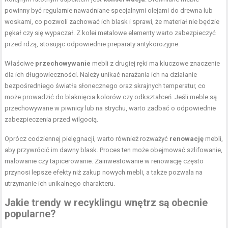
powinny być regularnie nawadniane specjalnymi olejami do drewna lub
woskami, co pozwoli zachować ich blask i sprawi, że materiał nie będzie
pękał czy się wypaczał. Z kolei metalowe elementy warto zabezpieczyć
przed rdzą, stosując odpowiednie preparaty antykorozyjne.
Właściwe
przechowywanie
mebli z drugiej ręki ma kluczowe znaczenie
dla ich długowieczności. Należy unikać narażania ich na działanie
bezpośredniego światła słonecznego oraz skrajnych temperatur, co
może prowadzić do blaknięcia kolorów czy odkształceń. Jeśli meble są
przechowywane w piwnicy lub na strychu, warto zadbać o odpowiednie
zabezpieczenia przed wilgocią.
Oprócz codziennej pielęgnacji, warto również rozważyć
renowację
mebli,
aby przywrócić im dawny blask. Proces ten może obejmować szlifowanie,
malowanie czy tapicerowanie. Zainwestowanie w renowację często
przynosi lepsze efekty niż zakup nowych mebli, a także pozwala na
utrzymanie ich unikalnego charakteru.
Jakie trendy w recyklingu wnętrz są obecnie
popularne?