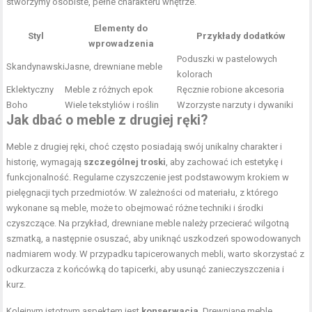
stworzymy osobiste, pełne charakteru wnętrze.
Elementy do
Styl
Przykłady dodatków
wprowadzenia
Poduszki w pastelowych
Skandynawski
Jasne, drewniane meble
kolorach
Eklektyczny
Meble z różnych epok
Ręcznie robione akcesoria
Boho
Wiele tekstyliów i roślin
Wzorzyste narzuty i dywaniki
Jak dbać o meble z drugiej ręki?
Meble z drugiej ręki, choć często posiadają swój unikalny charakter i
historię, wymagają
szczególnej troski
, aby zachować ich estetykę i
funkcjonalność. Regularne czyszczenie jest podstawowym krokiem w
pielęgnacji tych przedmiotów. W zależności od materiału, z którego
wykonane są meble, może to obejmować różne techniki i środki
czyszczące. Na przykład, drewniane meble należy przecierać wilgotną
szmatką, a następnie osuszać, aby uniknąć uszkodzeń spowodowanych
nadmiarem wody. W przypadku tapicerowanych mebli, warto skorzystać z
odkurzacza z końcówką do tapicerki, aby usunąć zanieczyszczenia i
kurz.
Kolejnym istotnym aspektem jest
konserwacja
. Drewniane meble