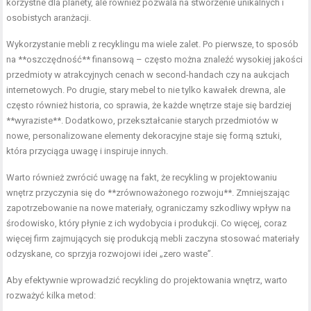
korzystne dla planety, ale również pozwala na stworzenie unikalnych i
osobistych aranżacji.
Wykorzystanie mebli z recyklingu ma wiele zalet. Po pierwsze, to sposób
na **oszczędność** finansową – często można znaleźć wysokiej jakości
przedmioty w atrakcyjnych cenach w second-handach czy na aukcjach
internetowych. Po drugie, stary mebel to nie tylko kawałek drewna, ale
często również historia, co sprawia, że każde wnętrze staje się bardziej
**wyraziste**. Dodatkowo, przekształcanie starych przedmiotów w
nowe, personalizowane elementy dekoracyjne staje się formą sztuki,
która przyciąga uwagę i inspiruje innych.
Warto również zwrócić uwagę na fakt, że recykling w projektowaniu
wnętrz przyczynia się do **zrównoważonego rozwoju**. Zmniejszając
zapotrzebowanie na nowe materiały, ograniczamy szkodliwy wpływ na
środowisko, który płynie z ich wydobycia i produkcji. Co więcej, coraz
więcej firm zajmujących się produkcją mebli zaczyna stosować materiały
odzyskane, co sprzyja rozwojowi idei „zero waste”.
Aby efektywnie wprowadzić recykling do projektowania wnętrz, warto
rozważyć kilka metod: