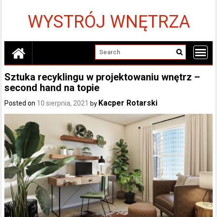
Skip
to
WYSTRÓJ WNĘTRZA
content
Sztuka recyklingu w projektowaniu wnętrz –
second hand na topie
Kacper Rotarski
Posted on
10 sierpnia, 2021
by