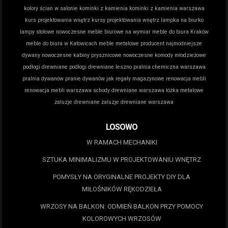
kolory ścian w salonie
kominki z kamienia
kominki z kamienia warszawa
kurs projektowania wnętrz
kursy projektowania wnętrz
lampka na biurko
lampy stołowe nowoczesne
meble biurowe na wymiar
meble do biura Kraków
meble do biura w Katowicach
meble metalowe producent
najmodniejsze
dywany
nowoczesne kabiny prysznicowe
nowoczesne komody młodzieżowe
podłogi drewniane
podłogi drewniane leszno
pralnia chemiczna warszawa
pralnia dywanów
pranie dywanów jak
regały magazynowe
renowacja mebli
renowacja mebli warszawa
schody drewniane warszawa
łóżka metalowe
żaluzje drewniane
żaluzje drewniane warszawa
LOSOWO
W RAMACH MECHANIKI
SZTUKA MINIMALIZMU W PROJEKTOWANIU WNĘTRZ
POMYSŁY NA ORYGINALNE PROJEKTY DIY DLA
MIŁOŚNIKÓW RĘKODZIEŁA
WRZOSY NA BALKON: ODMIEŃ BALKON PRZY POMOCY
KOLOROWYCH WRZOSÓW