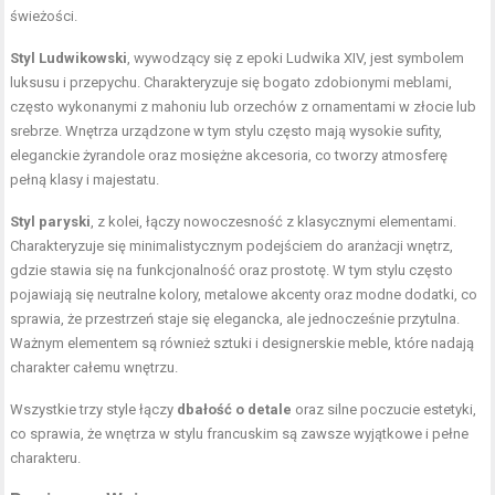
świeżości.
Styl Ludwikowski
, wywodzący się z epoki Ludwika XIV, jest symbolem
luksusu i przepychu. Charakteryzuje się bogato zdobionymi meblami,
często wykonanymi z mahoniu lub orzechów z ornamentami w złocie lub
srebrze. Wnętrza urządzone w tym stylu często mają wysokie sufity,
eleganckie żyrandole oraz mosiężne akcesoria, co tworzy atmosferę
pełną klasy i majestatu.
Styl paryski
, z kolei, łączy nowoczesność z klasycznymi elementami.
Charakteryzuje się minimalistycznym podejściem do aranżacji wnętrz,
gdzie stawia się na funkcjonalność oraz prostotę. W tym stylu często
pojawiają się neutralne kolory, metalowe akcenty oraz modne dodatki, co
sprawia, że przestrzeń staje się elegancka, ale jednocześnie przytulna.
Ważnym elementem są również sztuki i designerskie meble, które nadają
charakter całemu wnętrzu.
Wszystkie trzy style łączy
dbałość o detale
oraz silne poczucie estetyki,
co sprawia, że wnętrza w stylu francuskim są zawsze wyjątkowe i pełne
charakteru.