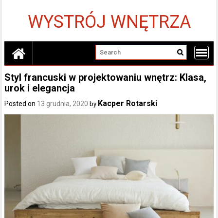
Skip
to
WYSTRÓJ WNĘTRZA
content
Styl francuski w projektowaniu wnętrz: Klasa,
urok i elegancja
Kacper Rotarski
Posted on
13 grudnia, 2020
by