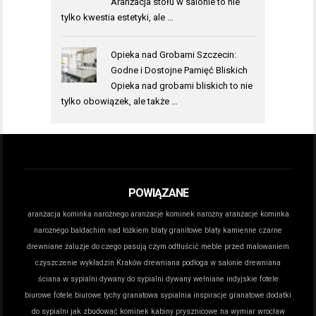
Aranżacja stołu w salonie to nie
tylko kwestia estetyki, ale …
Opieka nad Grobami Szczecin:
Godne i Dostojne Pamięć Bliskich
Opieka nad grobami bliskich to nie
tylko obowiązek, ale także …
POWIĄZANE
aranżacja kominka narożnego
aranżacje kominek narożny
aranżacje kominka
narożnego
baldachim nad łóżkiem
blaty granitowe
blaty kamienne
czarne
drewniane żaluzje do czego pasują
czym odtłuścić meble przed malowaniem
czyszczenie wykładzin Kraków
drewniana podłoga w salonie
drewniana
ściana w sypialni
dywany do sypialni
dywany wełniane indyjskie
fotele
biurowe
fotele biurowe tychy
granatowa sypialnia inspiracje
granatowe dodatki
do sypialni
jak zbudować kominek
kabiny prysznicowe na wymiar wrocław