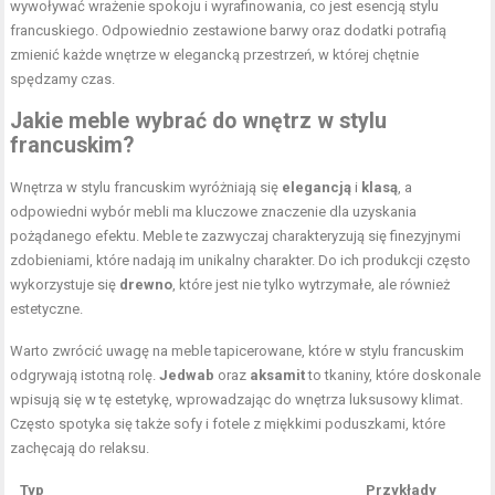
wywoływać wrażenie spokoju i wyrafinowania, co jest esencją stylu
francuskiego. Odpowiednio zestawione barwy oraz dodatki potrafią
zmienić każde wnętrze w elegancką przestrzeń, w której chętnie
spędzamy czas.
Jakie meble wybrać do wnętrz w stylu
francuskim?
Wnętrza w stylu francuskim wyróżniają się
elegancją
i
klasą
, a
odpowiedni wybór mebli ma kluczowe znaczenie dla uzyskania
pożądanego efektu. Meble te zazwyczaj charakteryzują się finezyjnymi
zdobieniami, które nadają im unikalny charakter. Do ich produkcji często
wykorzystuje się
drewno
, które jest nie tylko wytrzymałe, ale również
estetyczne.
Warto zwrócić uwagę na meble tapicerowane, które w stylu francuskim
odgrywają istotną rolę.
Jedwab
oraz
aksamit
to tkaniny, które doskonale
wpisują się w tę estetykę, wprowadzając do wnętrza luksusowy klimat.
Często spotyka się także sofy i fotele z miękkimi poduszkami, które
zachęcają do relaksu.
Typ
Przykłady