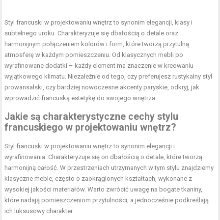
Styl francuski w projektowaniu wnętrz to synonim elegancji, klasy i
subtelnego uroku. Charakteryzuje się dbałością o detale oraz
harmonijnym połączeniem kolorów i form, które tworzą przytulną
atmosferę w każdym pomieszczeniu. Od klasycznych mebli po
wyrafinowane dodatki – każdy element ma znaczenie w kreowaniu
wyjątkowego klimatu. Niezależnie od tego, czy preferujesz rustykalny styl
prowansalski, czy bardziej nowoczesne akcenty paryskie, odkryj, jak
wprowadzić francuską estetykę do swojego wnętrza.
Jakie są charakterystyczne cechy stylu
francuskiego w projektowaniu wnętrz?
Styl francuski w projektowaniu wnętrz to synonim elegancji i
wyrafinowania. Charakteryzuje się on dbałością o detale, które tworzą
harmonijną całość. W przestrzeniach utrzymanych w tym stylu znajdziemy
klasyczne meble, często o zaokrąglonych kształtach, wykonane z
wysokiej jakości materiałów. Warto zwrócić uwagę na bogate tkaniny,
które nadają pomieszczeniom przytulności, a jednocześnie podkreślają
ich luksusowy charakter.