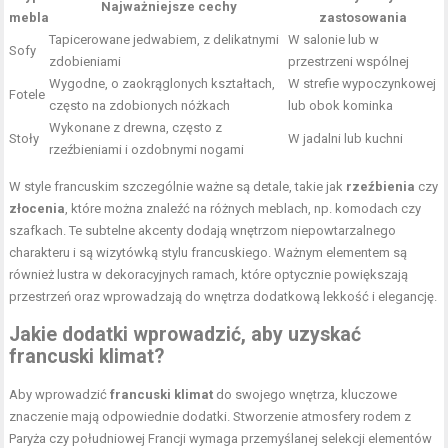
Najważniejsze cechy
mebla
zastosowania
Tapicerowane jedwabiem, z delikatnymi
W salonie lub w
Sofy
zdobieniami
przestrzeni wspólnej
Wygodne, o zaokrąglonych kształtach,
W strefie wypoczynkowej
Fotele
często na zdobionych nóżkach
lub obok kominka
Wykonane z drewna, często z
Stoły
W jadalni lub kuchni
rzeźbieniami i ozdobnymi nogami
W style francuskim szczególnie ważne są detale, takie jak
rzeźbienia
czy
złocenia
, które można znaleźć na różnych meblach, np. komodach czy
szafkach. Te subtelne akcenty dodają wnętrzom niepowtarzalnego
charakteru i są wizytówką stylu francuskiego. Ważnym elementem są
również lustra w dekoracyjnych ramach, które optycznie powiększają
przestrzeń oraz wprowadzają do wnętrza dodatkową lekkość i elegancję.
Jakie dodatki wprowadzić, aby uzyskać
francuski klimat?
Aby wprowadzić
francuski klimat
do swojego wnętrza, kluczowe
znaczenie mają odpowiednie dodatki. Stworzenie atmosfery rodem z
Paryża czy południowej Francji wymaga przemyślanej selekcji elementów