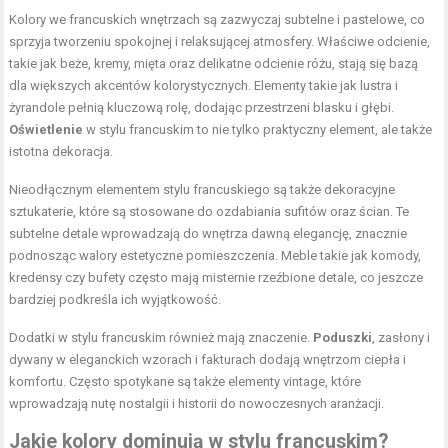
Kolory we francuskich wnętrzach są zazwyczaj subtelne i pastelowe, co
sprzyja tworzeniu spokojnej i relaksującej atmosfery. Właściwe odcienie,
takie jak beże, kremy, mięta oraz delikatne odcienie różu, stają się bazą
dla większych akcentów kolorystycznych. Elementy takie jak lustra i
żyrandole pełnią kluczową rolę, dodając przestrzeni blasku i głębi.
Oświetlenie
w stylu francuskim to nie tylko praktyczny element, ale także
istotna dekoracja.
Nieodłącznym elementem stylu francuskiego są także dekoracyjne
sztukaterie, które są stosowane do ozdabiania sufitów oraz ścian. Te
subtelne detale wprowadzają do wnętrza dawną elegancję, znacznie
podnosząc walory estetyczne pomieszczenia. Meble takie jak komody,
kredensy czy bufety często mają misternie rzeźbione detale, co jeszcze
bardziej podkreśla ich wyjątkowość.
Dodatki w stylu francuskim również mają znaczenie.
Poduszki
, zasłony i
dywany w eleganckich wzorach i fakturach dodają wnętrzom ciepła i
komfortu. Często spotykane są także elementy vintage, które
wprowadzają nutę nostalgii i historii do nowoczesnych aranżacji.
Jakie kolory dominują w stylu francuskim?