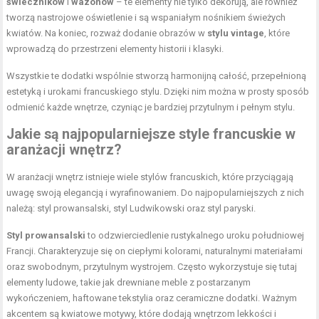
świeczników
i
wazonów
– te elementy nie tylko dekorują, ale również
tworzą nastrojowe oświetlenie i są wspaniałym nośnikiem świeżych
kwiatów. Na koniec, rozważ dodanie obrazów w
stylu vintage
, które
wprowadzą do przestrzeni elementy historii i klasyki.
Wszystkie te dodatki wspólnie stworzą harmonijną całość, przepełnioną
estetyką i urokami francuskiego stylu. Dzięki nim można w prosty sposób
odmienić każde wnętrze, czyniąc je bardziej przytulnym i pełnym stylu.
Jakie są najpopularniejsze style francuskie w
aranżacji wnętrz?
W aranżacji wnętrz istnieje wiele stylów francuskich, które przyciągają
uwagę swoją elegancją i wyrafinowaniem. Do najpopularniejszych z nich
należą: styl prowansalski, styl Ludwikowski oraz styl paryski.
Styl prowansalski
to odzwierciedlenie rustykalnego uroku południowej
Francji. Charakteryzuje się on ciepłymi kolorami, naturalnymi materiałami
oraz swobodnym, przytulnym wystrojem. Często wykorzystuje się tutaj
elementy ludowe, takie jak drewniane meble z postarzanym
wykończeniem, haftowane tekstylia oraz ceramiczne dodatki. Ważnym
akcentem są kwiatowe motywy, które dodają wnętrzom lekkości i