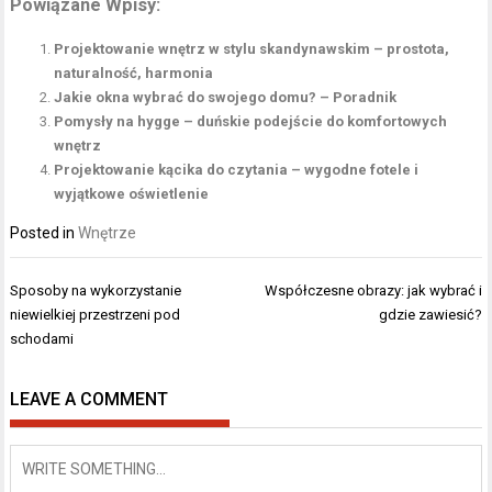
Powiązane Wpisy:
Projektowanie wnętrz w stylu skandynawskim – prostota,
naturalność, harmonia
Jakie okna wybrać do swojego domu? – Poradnik
Pomysły na hygge – duńskie podejście do komfortowych
wnętrz
Projektowanie kącika do czytania – wygodne fotele i
wyjątkowe oświetlenie
Posted in
Wnętrze
Nawigacja
Sposoby na wykorzystanie
Współczesne obrazy: jak wybrać i
wpisu
niewielkiej przestrzeni pod
gdzie zawiesić?
schodami
LEAVE A COMMENT