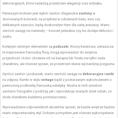
dekoracyjnych, które nadadzą przestrzeni elegancji oraz wdzięku.
Pierwszym krokiem jest wybór zasłon. Eleganckie
zasłony
w
stonowanych kolorach, na przykład w odcieniach beżu, ecru czy
delikatnych szarości, będą doskonałym tłem dla całej aranżacji. Warto
zwrócić uwagę na materiały – koncert jedwabiu czy lnu dodaje lekkości i
szyku.
Kolejnym istotnym elementem są
poduszki
. Wzory kwiatowe, zwłaszcza
te inspirowane francuską florą, mogą wprowadzić do wnętrza
przytulność i kolor. Ułożenie ich na kanapie lub fotelu nie tylko nada
charakteru, ale również sprawi, że przestrzeń stanie się bardziej przyjazna.
Oprócz zasłon i poduszek, warto zwrócić uwagę na
dekoracyjne ramki
na zdjęcia. Ramki w stylu
vintage
bądź z postarzanym wykończeniem z
pewnością podkreślą francuską estetykę. Można w nich umieścić
zarówno fotografie z podróży, jak i reprodukcje znanych dzieł sztuki, co
doda charakteru każdemu pomieszczeniu.
Wprowadzenie odpowiednich akcentów sprawi, że każde wnętrze będzie
miało niepowtarzalny styl. Dobrym pomysłem jest również wykorzystanie