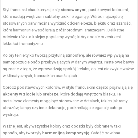
Styl francuski charakteryzuje się
stonowanymi
, pastelowymi kolorami,
które nadają wnętrzom subtelny urok i elegancję. Wśród najczęściej
stosowanych barw można wyróżnić odcienie beżu, błękitu oraz szarości,
które harmonijnie współgrają z różnorodnymi aranżacjami. Delikatne
odcienie różu to kolejny popularny wybór, który dodaje przestrzeni
lekkości i romantyzmu.
Kolory te nie tylko tworzą przytulną atmosferę, ale również wpływają na
samopoczucie osób przebywających w danym wnętrzu. Pastelowe barwy
są znane z tego, że wprowadzają spokój i relaks, co jest niezwykle ważne
w klimatycznych, francuskich aranżacjach.
Oprócz podstawowych kolorów, w stylu francuskim często pojawiają się
akcenty w złocie
lub
srebrze
, które dodają wnętrzom blasku. Te
metaliczne elementy mogą być stosowane w detalach, takich jak ramy
obrazów, lampy czy inne dekoracje, podkreślając elegancję całego
wystroju.
Ważne jest, aby wszystkie kolory oraz dodatki były dobrane w taki
sposób, aby tworzyły
harmonijną kompozycję
. Całość powinna