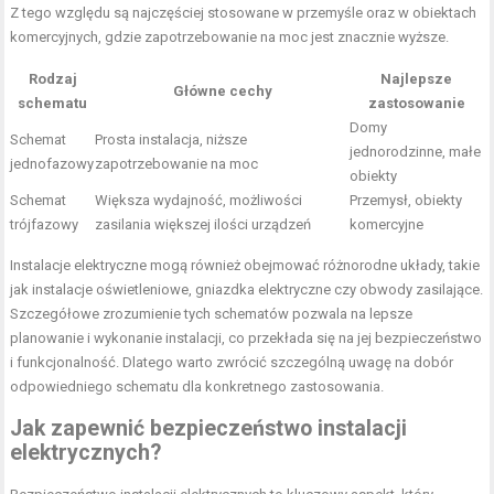
Z tego względu są najczęściej stosowane w przemyśle oraz w obiektach
komercyjnych, gdzie zapotrzebowanie na moc jest znacznie wyższe.
Rodzaj
Najlepsze
Główne cechy
schematu
zastosowanie
Domy
Schemat
Prosta instalacja, niższe
jednorodzinne, małe
jednofazowy
zapotrzebowanie na moc
obiekty
Schemat
Większa wydajność, możliwości
Przemysł, obiekty
trójfazowy
zasilania większej ilości urządzeń
komercyjne
Instalacje elektryczne mogą również obejmować różnorodne układy, takie
jak instalacje oświetleniowe, gniazdka elektryczne czy obwody zasilające.
Szczegółowe zrozumienie tych schematów pozwala na lepsze
planowanie i wykonanie instalacji, co przekłada się na jej bezpieczeństwo
i funkcjonalność. Dlatego warto zwrócić szczególną uwagę na dobór
odpowiedniego schematu dla konkretnego zastosowania.
Jak zapewnić bezpieczeństwo instalacji
elektrycznych?