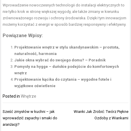
Wprowadzenie nowoczesnych technologii do instalacji elektrycznych to
nie tylko krok w stronę większej wygody, ale także zmiany w kierunku
zrównoważonego rozwoju i ochrony środowiska. Dzięki tym innowacjom
możemy korzystać z energii w sposób bardziej responsywny i efektywny.
Powiązane Wpisy:
Projektowanie wnętrz w stylu skandynawskim – prostota,
naturalność, harmonia
Jakie okna wybrać do swojego domu? – Poradnik
Pomysły na hygge – duńskie podejście do komfortowych
wnętrz
Projektowanie kącika do czytania – wygodne fotele i
wyjątkowe oświetlenie
Posted in
Wnętrze
Nawigacja
Sześć zmysłów w kuchni – jak
Wianki Jak Zrobić: Twórz Piękne
wpisu
wprowadzić zapachy i smaki do
Ozdoby z Wiankami
aranżacji?