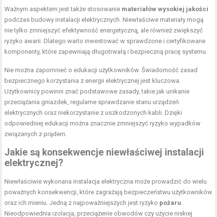
Ważnym aspektem jest także stosowanie
materiałów wysokiej jakości
podczas budowy instalacji elektrycznych. Niewłaściwe materiały mogą
nie tylko zmniejszyć efektywność energetyczną, ale również zwiększyć
ryzyko awarii. Dlatego warto inwestować w sprawdzone i certyfikowane
komponenty, które zapewniają długotrwałą i bezpieczną pracę systemu.
Nie można zapomnieć o edukacji użytkowników. Świadomość zasad
bezpiecznego korzystania z energii elektrycznej jest kluczowa.
Użytkownicy powinni znać podstawowe zasady, takie jak unikanie
przeciążania gniazdek, regularne sprawdzanie stanu urządzeń
elektrycznych oraz niekorzystanie z uszkodzonych kabli. Dzięki
odpowiedniej edukacji można znacznie zmniejszyć ryzyko wypadków
związanych z prądem.
Jakie są konsekwencje niewłaściwej instalacji
elektrycznej?
Niewłaściwie wykonana instalacja elektryczna może prowadzić do wielu
poważnych konsekwencji, które zagrażają bezpieczeństwu użytkowników
oraz ich mieniu. Jedną z najpoważniejszych jest ryzyko
pożaru
.
Nieodpowiednia izolacja, przeciążenie obwodów czy użycie niskiej