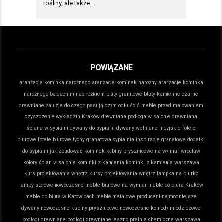
rośliny, ale także …
POWIĄZANE
aranżacja kominka narożnego
aranżacje kominek narożny
aranżacje kominka
narożnego
baldachim nad łóżkiem
blaty granitowe
blaty kamienne
czarne
drewniane żaluzje do czego pasują
czym odtłuścić meble przed malowaniem
czyszczenie wykładzin Kraków
drewniana podłoga w salonie
drewniana
ściana w sypialni
dywany do sypialni
dywany wełniane indyjskie
fotele
biurowe
fotele biurowe tychy
granatowa sypialnia inspiracje
granatowe dodatki
do sypialni
jak zbudować kominek
kabiny prysznicowe na wymiar wrocław
kolory ścian w salonie
kominki z kamienia
kominki z kamienia warszawa
kurs projektowania wnętrz
kursy projektowania wnętrz
lampka na biurko
lampy stołowe nowoczesne
meble biurowe na wymiar
meble do biura Kraków
meble do biura w Katowicach
meble metalowe producent
najmodniejsze
dywany
nowoczesne kabiny prysznicowe
nowoczesne komody młodzieżowe
podłogi drewniane
podłogi drewniane leszno
pralnia chemiczna warszawa