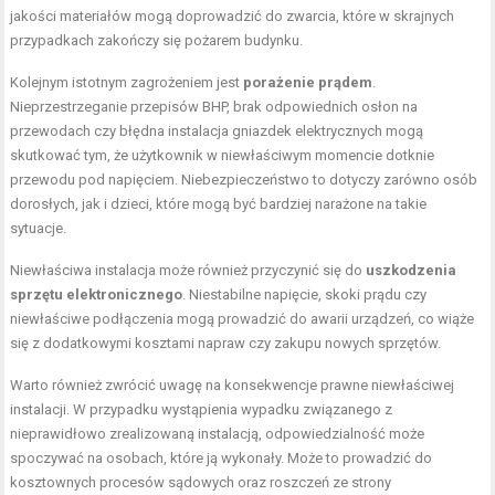
jakości materiałów mogą doprowadzić do zwarcia, które w skrajnych
przypadkach zakończy się pożarem budynku.
Kolejnym istotnym zagrożeniem jest
porażenie prądem
.
Nieprzestrzeganie przepisów BHP, brak odpowiednich osłon na
przewodach czy błędna instalacja gniazdek elektrycznych mogą
skutkować tym, że użytkownik w niewłaściwym momencie dotknie
przewodu pod napięciem. Niebezpieczeństwo to dotyczy zarówno osób
dorosłych, jak i dzieci, które mogą być bardziej narażone na takie
sytuacje.
Niewłaściwa instalacja może również przyczynić się do
uszkodzenia
sprzętu elektronicznego
. Niestabilne napięcie, skoki prądu czy
niewłaściwe podłączenia mogą prowadzić do awarii urządzeń, co wiąże
się z dodatkowymi kosztami napraw czy zakupu nowych sprzętów.
Warto również zwrócić uwagę na konsekwencje prawne niewłaściwej
instalacji. W przypadku wystąpienia wypadku związanego z
nieprawidłowo zrealizowaną instalacją, odpowiedzialność może
spoczywać na osobach, które ją wykonały. Może to prowadzić do
kosztownych procesów sądowych oraz roszczeń ze strony