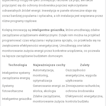
użytkownicy mogą nie tylko zmniejszyć rachunki za prąd, ale także
przyczynić się do ochrony środowiska poprzez wykorzystanie
odnawialnych źródeł energii. Inwestycja w panele słoneczne staje się
coraz bardziej popularna i opłacalna, a ich instalacja jest wspierana przez
różne programy rządowe.
Kolejną innowacją są
inteligentne gniazdka
, które umożliwiają zdalne
zarządzanie urządzeniami elektrycznymi. Dzięki nim można na przykład
programować czas włączania i wyłączania sprzętu, co przekłada się na
zwiększenie efektywności energetycznej. Umożliwiają one także
monitorowanie zużycia energii przez konkretne urządzenia, co pozwala
na lepsze zarządzanie budżetem domowym.
Technologia
Najważniejsze cechy
Zalety
Automatyzacja,
Oszczędności
Inteligentne systemy
monitoring,
energetyczne, wygoda
zarządzania energią
optymalizacja
użytkowania
Systemy
Generowanie energii ze
Zmniejszenie rachunków,
fotowoltaiczne
słońca, ekologia
ochrona środowiska
Zdalne zarządzanie,
Efektywność energetyczna,
Inteligentne gniazdka
monitorowanie zużycia
kontrola budżetu