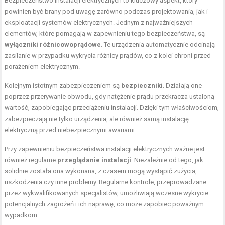
Bezpieczeństwo instalacji elektrycznych to kluczowy aspekt, który
powinien być brany pod uwagę zarówno podczas projektowania, jak i
eksploatacji systemów elektrycznych. Jednym z najważniejszych
elementów, które pomagają w zapewnieniu tego bezpieczeństwa, są
wyłączniki różnicowoprądowe
. Te urządzenia automatycznie odcinają
zasilanie w przypadku wykrycia różnicy prądów, co z kolei chroni przed
porażeniem elektrycznym.
Kolejnym istotnym zabezpieczeniem są
bezpieczniki
. Działają one
poprzez przerywanie obwodu, gdy natężenie prądu przekracza ustaloną
wartość, zapobiegając przeciążeniu instalacji. Dzięki tym właściwościom,
zabezpieczają nie tylko urządzenia, ale również samą instalację
elektryczną przed niebezpiecznymi awariami.
Przy zapewnieniu bezpieczeństwa instalacji elektrycznych ważne jest
również regularne
przeglądanie instalacji
. Niezależnie od tego, jak
solidnie została ona wykonana, z czasem mogą wystąpić zużycia,
uszkodzenia czy inne problemy. Regularne kontrole, przeprowadzane
przez wykwalifikowanych specjalistów, umożliwiają wczesne wykrycie
potencjalnych zagrożeń i ich naprawę, co może zapobiec poważnym
wypadkom.