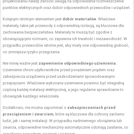
projektowaniu należy zwrócić uwagę na odpowiednie rozmieszczenie
punktów elektrycznych oraz dobór odpowiednich przewodów i urządzeń.
Kolejnym istotnym elementem jest
dobór materiałów
. Właściwe
materiały, takie jak przewody z odpowiednią izolacją, są kluczowe dla
zachowania bezpieczeństwa. Materiały te muszą być zgodne z
obowiązującymi normami, co zapewnia ich trwałość i niezawodność. W
przypadku przewodów istotne jest, aby miały one odpowiednią grubość,
co zmniejsza ryzyko przegrzania.
Nie mniej ważne jest
zapewnienie odpowiedniego uziemienia
.
Uziemienie chroni użytkowników przed porażeniem prądem oraz
zabezpiecza urządzenia przed uszkodzeniami spowodowanymi
przepięciami. Właściwie wykonane uziemienie powinno być integralną
częścią każdej instalacji elektrycznej, a jego regularne sprawdzanie to
obowiązek każdego właściciela.
Dodatkowo, nie można zapominać o
zabezpieczeniach przed
przeciążeniem i zwarciem
, które są kluczowe dla ochrony zarówno
ludzi, jak i samej instalacji. W przypadku nadmiernego obciążenia lub
zwarcia, odpowiednie mechanizmy automatycznie odcinają zasilanie, co
zapobiega poważnym awariom i pożarom.