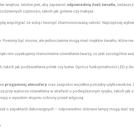
ter wnętrza. Istotne jest, aby zapewnić
odpowiednią ilość światła
, zwłaszc
 codziennych czynności, takich jak golenie czy makijaż.
będą współgrać ze sobą i tworzyć zharmonizowaną całość. Najczęściej wybie
. Powinny być mocne, ale jednocześnie mogą mieć miękkie światło, które nie
ięki nim uzyskujemy równomierne oświetlenie twarzy, co jest szczególnie wa
takich jak podświetlenia półek czy luster. Oprócz funkcjonalności LED-y do
nie
przyjemnej atmosfery
oraz zaspokoi wszelkie potrzeby użytkowników.
a przy wyborze oświetlenia w strefach o podwyższonym ryzyku, takich jak o
lampy o wysokim stopniu ochrony przed wilgocią.
ównież o aspektach dekoracyjnych – odpowiednio dobrane lampy mogą stać się
?