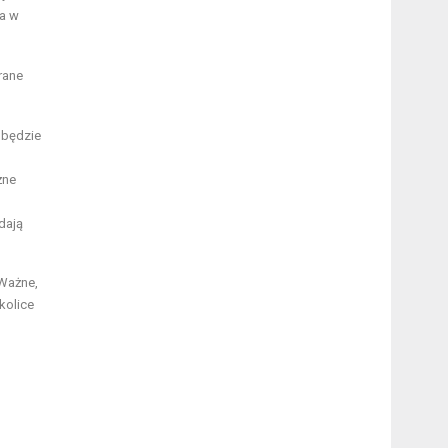
za w
rane
 będzie
żne
dają
 Ważne,
kolice