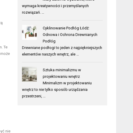
wymaga kreatywności i przemyślanych
rozwiązań. …
zą
Cyklinowanie Podłóg Łódź:
Odnowa i Ochrona Drewnianych
Podłóg
m. Te
Drewniane podłogi to jeden z najpiękniejszych
a może
elementów naszych wnętrz, ale …
Sztuka minimalizmu w
projektowaniu wnętrz
Minimalizm w projektowaniu
wnętrz to nie tylko sposób urządzania
przestrzeni, …
yć nie