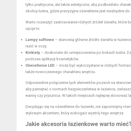
tylko praktyczne, ale także estetyczne, aby podkreślało charak
okolicy lustra, gdzie precyzyjne oświetlenie jest niezbędne do
Warto rozważyć zastosowanie różnych źródeł światła, które 
opcje to:
Lampy sufitowe
– stanowią główne źródło światła w łazience
razić w oczy.
Kinkiety
– doskonałe do umiejscowienia po bokach lustra. Dz
podczas aplikacji kosmetyków.
Oświetlenie LED
– może być wykorzystane w różnych formach, 
także nowoczesnego charakteru wnętrzu.
Odpowiednie połączenie tych elementów pozwoli na stworze
aby pamiętać o normach bezpieczeństwa w łazience, zwłaszcz
wanny czy prysznica. W takich miejscach najlepiej stosować 
Decydując się na oświetlenie do łazienki, nie zapomnijmy r
stylowym akcentem, który wzbogaci wystrój tego wnętrza.
Jakie akcesoria łazienkowe warto mieć