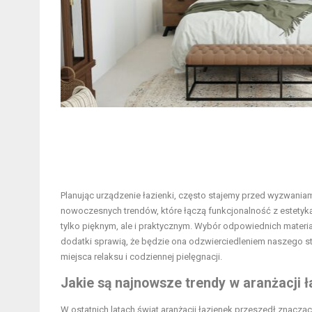
Planując urządzenie łazienki, często stajemy przed wyzwania
nowoczesnych trendów, które łączą funkcjonalność z estetyką
tylko pięknym, ale i praktycznym. Wybór odpowiednich materia
dodatki sprawią, że będzie ona odzwierciedleniem naszego st
miejsca relaksu i codziennej pielęgnacji.
Jakie są najnowsze trendy w aranżacji 
W ostatnich latach świat aranżacji łazienek przeszedł znaczą