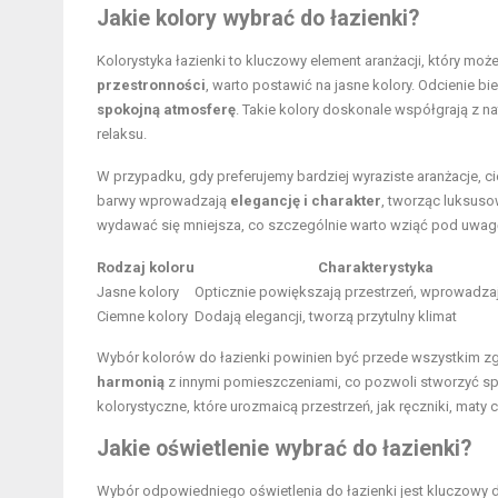
Jakie kolory wybrać do łazienki?
Kolorystyka łazienki to kluczowy element aranżacji, który mo
przestronności
, warto postawić na jasne kolory. Odcienie bi
spokojną atmosferę
. Takie kolory doskonale współgrają z n
relaksu.
W przypadku, gdy preferujemy bardziej wyraziste aranżacje, ci
barwy wprowadzają
elegancję i charakter
, tworząc luksuso
wydawać się mniejsza, co szczególnie warto wziąć pod uwag
Rodzaj koloru
Charakterystyka
Jasne kolory
Opticznie powiększają przestrzeń, wprowadza
Ciemne kolory
Dodają elegancji, tworzą przytulny klimat
Wybór kolorów do łazienki powinien być przede wszystkim zgo
harmonią
z innymi pomieszczeniami, co pozwoli stworzyć sp
kolorystyczne, które urozmaicą przestrzeń, jak ręczniki, maty 
Jakie oświetlenie wybrać do łazienki?
Wybór odpowiedniego oświetlenia do łazienki jest kluczowy dl