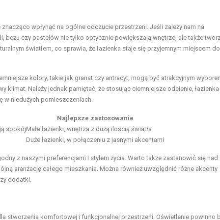
że znacząco wpłynąć na ogólne odczucie przestrzeni. Jeśli zależy nam na
eli, beżu czy pastelów nie tylko optycznie powiększają wnętrze, ale także twor
aturalnym światłem, co sprawia, że łazienka staje się przyjemnym miejscem do
emniejsze kolory, takie jak granat czy antracyt, mogą być atrakcyjnym wybore
wy klimat. Należy jednak pamiętać, że stosując ciemniejsze odcienie, łazienk
ę w niedużych pomieszczeniach.
Najlepsze zastosowanie
ją spokój
Małe łazienki, wnętrza z dużą ilością światła
Duże łazienki, w połączeniu z jasnymi akcentami
dny z naszymi preferencjami i stylem życia. Warto także zastanowić się nad
ójną aranżację całego mieszkania. Można również uwzględnić różne akcenty
czy dodatki.
a stworzenia komfortowej i funkcjonalnej przestrzeni. Oświetlenie powinno b