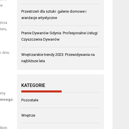
ie
Przestrzeń dla sztuki: galerie domowe i
aranżacje artystyczne
trza
teru,
Pranie Dywanów Gdynia: Profesjonalne Usługi
Czyszczenia Dywanów
 dniu.
Wnętrzarskie trendy 2023: Przewidywania na
najbliższe lata
KATEGORIE
temy
ymnego
Pozostałe
Wnętrze
stkim