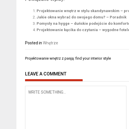
Projektowanie wnętrz w stylu skandynawskim – pro
Jakie okna wybrać do swojego domu? – Poradnik
Pomysły na hygge – duńskie podejście do komfor
Projektowanie kącika do czytania – wygodne fotele
Posted in
Wnętrze
Nawigacja
Projektowanie wnętrz z pasją: find your interior style
wpisu
LEAVE A COMMENT