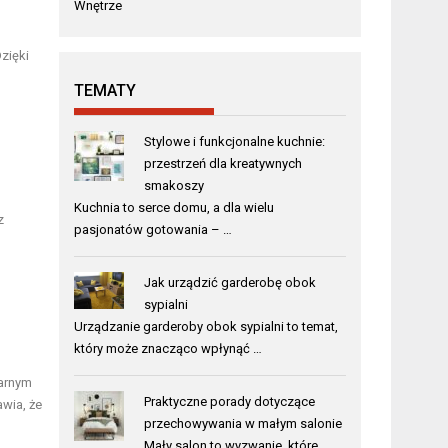
Wnętrze
zięki
TEMATY
Stylowe i funkcjonalne kuchnie:
przestrzeń dla kreatywnych
smakoszy
Kuchnia to serce domu, a dla wielu
z
pasjonatów gotowania – …
Jak urządzić garderobę obok
sypialni
Urządzanie garderoby obok sypialni to temat,
który może znacząco wpłynąć …
larnym
Praktyczne porady dotyczące
wia, że
przechowywania w małym salonie
Mały salon to wyzwanie, które