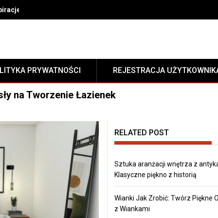
gnować dywan w domu
LITYKA PRYWATNOŚCI
REJESTRACJA UŻYTKOWNIK
ysły na Tworzenie Łazienek
RELATED POST
Sztuka aranżacji wnętrza z antyk
Klasyczne piękno z historią
Wianki Jak Zrobić: Twórz Piękne
z Wiankami