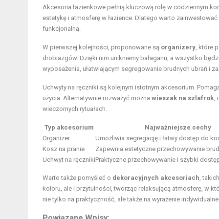
Akcesoria łazienkowe pełnią kluczową rolę w codziennym korz
estetykę i atmosferę w łazience. Dlatego warto zainwestować 
funkcjonalną.
W pierwszej kolejności, proponowane są
organizery
, które
drobiazgów. Dzięki nim unikniemy bałaganu, a wszystko będ
wyposażenia, ułatwiającym segregowanie brudnych ubrań i z
Uchwyty na ręczniki są kolejnym istotnym akcesorium. Pomag
użycia. Alternatywnie rozważyć można
wieszak na szlafrok
,
wieczornych rytuałach.
Typ akcesorium
Najważniejsze cechy
Organizer
Umożliwia segregację i łatwy dostęp do 
Kosz na pranie
Zapewnia estetyczne przechowywanie brud
Uchwyt na ręczniki
Praktyczne przechowywanie i szybki dostę
Warto także pomyśleć o
dekoracyjnych akcesoriach
, taki
koloru, ale i przytulności, tworząc relaksującą atmosferę, w
nie tylko na praktyczność, ale także na wyrażenie indywidualne
Powiązane Wpisy: