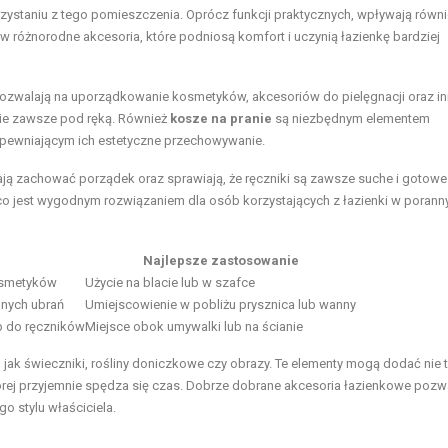
ystaniu z tego pomieszczenia. Oprócz funkcji praktycznych, wpływają równi
w różnorodne akcesoria, które podniosą komfort i uczynią łazienkę bardziej
 pozwalają na uporządkowanie kosmetyków, akcesoriów do pielęgnacji oraz i
zie zawsze pod ręką. Również
kosze na pranie
są niezbędnym elementem
apewniającym ich estetyczne przechowywanie.
ają zachować porządek oraz sprawiają, że ręczniki są zawsze suche i gotowe
 co jest wygodnym rozwiązaniem dla osób korzystających z łazienki w poranny
Najlepsze zastosowanie
kosmetyków
Użycie na blacie lub w szafce
nych ubrań
Umiejscowienie w pobliżu prysznica lub wanny
p do ręczników
Miejsce obok umywalki lub na ścianie
ch jak świeczniki, rośliny doniczkowe czy obrazy. Te elementy mogą dodać nie 
 której przyjemnie spędza się czas. Dobrze dobrane akcesoria łazienkowe pozw
go stylu właściciela.