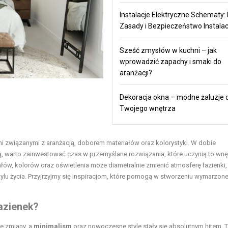
Instalacje Elektryczne Schematy:
Zasady i Bezpieczeństwo Instalac
Sześć zmysłów w kuchni – jak
wprowadzić zapachy i smaki do
aranżacji?
Dekoracja okna – modne żaluzje 
Twojego wnętrza
mi związanymi z aranżacją, doborem materiałów oraz kolorystyki. W dobie
, warto zainwestować czas w przemyślane rozwiązania, które uczynią to wnęt
łów, kolorów oraz oświetlenia może diametralnie zmienić atmosferę łazienki,
ylu życia. Przyjrzyjmy się inspiracjom, które pomogą w stworzeniu wymarzon
łazienek?
ce zmiany, a
minimalism
oraz nowoczesne style stały się absolutnym hitem. T