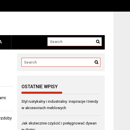
A
OSTATNIE WPISY
ami:
Styl rustykalny i industrialny: inspiracje i trendy
w akcesoriach meblowych
 Ozdoby
Jak skutecznie czyścić i pielęgnować dywan
w domu