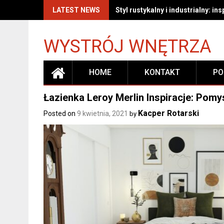
Skip
LATEST NEWS
Jak skutecznie czyścić i pielę
to
content
WYSTRÓJ WNĘTRZA
HOME
KONTAKT
PO
Łazienka Leroy Merlin Inspiracje: Pom
Kacper Rotarski
Posted on
9 kwietnia, 2021
by