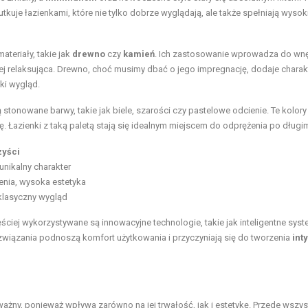
utkuje łazienkami, które nie tylko dobrze wyglądają, ale także spełniają wysok
teriały, takie jak
drewno
czy
kamień
. Ich zastosowanie wprowadza do wnę
dziej relaksująca. Drewno, choć musimy dbać o jego impregnację, dodaje charak
ki wygląd.
ą stonowane barwy, takie jak biele, szarości czy pastelowe odcienie. Te kolory
 Łazienki z taką paletą stają się idealnym miejscem do odprężenia po długim
zyści
unikalny charakter
nia, wysoka estetyka
klasyczny wygląd
ciej wykorzystywane są innowacyjne technologie, takie jak inteligentne sys
iązania podnoszą komfort użytkowania i przyczyniają się do tworzenia
int
ażny, ponieważ wpływa zarówno na jej trwałość, jak i estetykę. Przede wszy