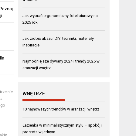
 Poznaj
ji
Jak wybrać ergonomiczny fotel biurowy na
2025 rok
Jak zrobić abażur DIY: techniki, materiały i
inspiracje
dla
Najmodniejsze dywany 2024 i trendy 2025 w
aranżacji wnętrz
rze nie
WNĘTRZE
 a
ego
10 najnowszych trendów w aranżacji wnętrz
Łazienka w minimalistycznym stylu – spokój i
prostota w jednym
akie