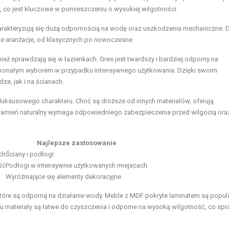
, co jest kluczowe w pomieszczeniu o wysokiej wilgotności.
Charakteryzują się dużą odpornością na wodę oraz uszkodzenia mechaniczne. D
ne aranżacje, od klasycznych po nowoczesne.
eż sprawdzają się w łazienkach. Gres jest twardszy i bardziej odporny na
doskonałym wyborem w przypadku intensywnego użytkowania. Dzięki swoim
e, jak i na ścianach.
e luksusowego charakteru. Choć są droższe od innych materiałów, oferują
e kamień naturalny wymaga odpowiedniego zabezpieczenia przed wilgocią ora
Najlepsze zastosowanie
ch
Ściany i podłogi
ść
Podłogi w intensywnie użytkowanych miejscach
Wyróżniające się elementy dekoracyjne
które są odporną na działanie wody. Meble z MDF pokryte laminatem są popu
u materiały są łatwe do czyszczenia i odporne na wysoką wilgotność, co spra