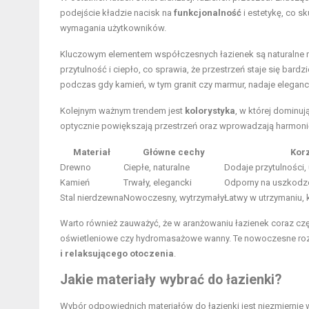
podejście kładzie nacisk na
funkcjonalność
i estetykę, co sk
wymagania użytkowników.
Kluczowym elementem współczesnych łazienek są naturalne ma
przytulność i ciepło, co sprawia, że przestrzeń staje się bar
podczas gdy kamień, w tym granit czy marmur, nadaje eleganc
Kolejnym ważnym trendem jest
kolorystyka
, w której dominuj
optycznie powiększają przestrzeń oraz wprowadzają harmonię.
Materiał
Główne cechy
Kor
Drewno
Ciepłe, naturalne
Dodaje przytulności, 
Kamień
Trwały, elegancki
Odporny na uszkodze
Stal nierdzewna
Nowoczesny, wytrzymały
Łatwy w utrzymaniu, 
Warto również zauważyć, że w aranżowaniu łazienek coraz częś
oświetleniowe czy hydromasażowe wanny. Te nowoczesne rozw
i relaksującego otoczenia
.
Jakie materiały wybrać do łazienki?
Wybór odpowiednich materiałów do łazienki jest niezmiernie w