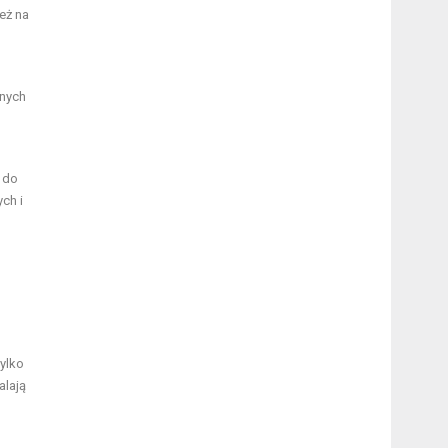
eż na
nnych
 do
ch i
tylko
alają