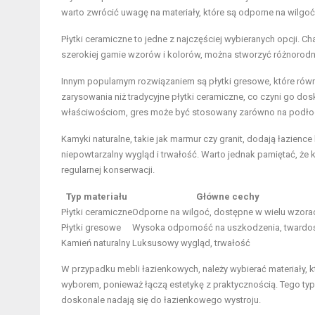
warto zwrócić uwagę na materiały, które są odporne na wilgoć
Płytki ceramiczne to jedne z najczęściej wybieranych opcji. 
szerokiej gamie wzorów i kolorów, można stworzyć różnorod
Innym popularnym rozwiązaniem są płytki gresowe, które równi
zarysowania niż tradycyjne płytki ceramiczne, co czyni go 
właściwościom, gres może być stosowany zarówno na podłodz
Kamyki naturalne, takie jak marmur czy granit, dodają łazienc
niepowtarzalny wygląd i trwałość. Warto jednak pamiętać, ż
regularnej konserwacji.
Typ materiału
Główne cechy
Płytki ceramiczne
Odporne na wilgoć, dostępne w wielu wzora
Płytki gresowe
Wysoka odporność na uszkodzenia, twardo
Kamień naturalny
Luksusowy wygląd, trwałość
W przypadku mebli łazienkowych, należy wybierać materiały, 
wyborem, ponieważ łączą estetykę z praktycznością. Tego typ
doskonale nadają się do łazienkowego wystroju.