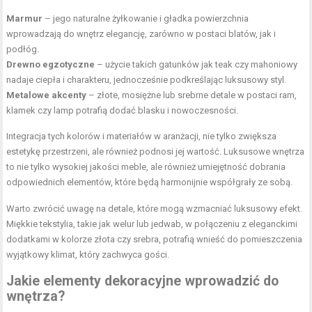
Marmur
– jego naturalne żyłkowanie i gładka powierzchnia
wprowadzają do wnętrz elegancję, zarówno w postaci blatów, jak i
podłóg.
Drewno egzotyczne
– użycie takich gatunków jak teak czy mahoniowy
nadaje ciepła i charakteru, jednocześnie podkreślając luksusowy styl.
Metalowe akcenty
– złote, mosiężne lub srebrne detale w postaci ram,
klamek czy lamp potrafią dodać blasku i nowoczesności.
Integracja tych kolorów i materiałów w aranżacji, nie tylko zwiększa
estetykę przestrzeni, ale również podnosi jej wartość. Luksusowe wnętrza
to nie tylko wysokiej jakości meble, ale również umiejętność dobrania
odpowiednich elementów, które będą harmonijnie współgrały ze sobą.
Warto zwrócić uwagę na detale, które mogą wzmacniać luksusowy efekt.
Miękkie tekstylia, takie jak welur lub jedwab, w połączeniu z eleganckimi
dodatkami w kolorze złota czy srebra, potrafią wnieść do pomieszczenia
wyjątkowy klimat, który zachwyca gości.
Jakie elementy dekoracyjne wprowadzić do
wnętrza?