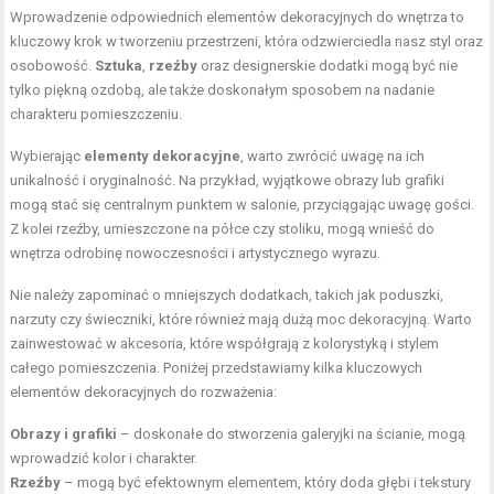
Wprowadzenie odpowiednich elementów dekoracyjnych do wnętrza to
kluczowy krok w tworzeniu przestrzeni, która odzwierciedla nasz styl oraz
osobowość.
Sztuka
,
rzeźby
oraz designerskie dodatki mogą być nie
tylko piękną ozdobą, ale także doskonałym sposobem na nadanie
charakteru pomieszczeniu.
Wybierając
elementy dekoracyjne
, warto zwrócić uwagę na ich
unikalność i oryginalność. Na przykład, wyjątkowe obrazy lub grafiki
mogą stać się centralnym punktem w salonie, przyciągając uwagę gości.
Z kolei rzeźby, umieszczone na półce czy stoliku, mogą wnieść do
wnętrza odrobinę nowoczesności i artystycznego wyrazu.
Nie należy zapominać o mniejszych dodatkach, takich jak poduszki,
narzuty czy świeczniki, które również mają dużą moc dekoracyjną. Warto
zainwestować w akcesoria, które współgrają z kolorystyką i stylem
całego pomieszczenia. Poniżej przedstawiamy kilka kluczowych
elementów dekoracyjnych do rozważenia:
Obrazy i grafiki
– doskonałe do stworzenia galeryjki na ścianie, mogą
wprowadzić kolor i charakter.
Rzeźby
– mogą być efektownym elementem, który doda głębi i tekstury