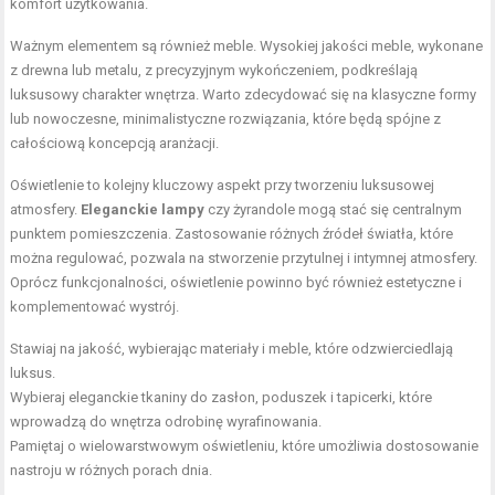
komfort użytkowania.
Ważnym elementem są również meble. Wysokiej jakości meble, wykonane
z drewna lub metalu, z precyzyjnym wykończeniem, podkreślają
luksusowy charakter wnętrza. Warto zdecydować się na klasyczne formy
lub nowoczesne, minimalistyczne rozwiązania, które będą spójne z
całościową koncepcją aranżacji.
Oświetlenie to kolejny kluczowy aspekt przy tworzeniu luksusowej
atmosfery.
Eleganckie lampy
czy żyrandole mogą stać się centralnym
punktem pomieszczenia. Zastosowanie różnych źródeł światła, które
można regulować, pozwala na stworzenie przytulnej i intymnej atmosfery.
Oprócz funkcjonalności, oświetlenie powinno być również estetyczne i
komplementować wystrój.
Stawiaj na jakość, wybierając materiały i meble, które odzwierciedlają
luksus.
Wybieraj eleganckie tkaniny do zasłon, poduszek i tapicerki, które
wprowadzą do wnętrza odrobinę wyrafinowania.
Pamiętaj o wielowarstwowym oświetleniu, które umożliwia dostosowanie
nastroju w różnych porach dnia.