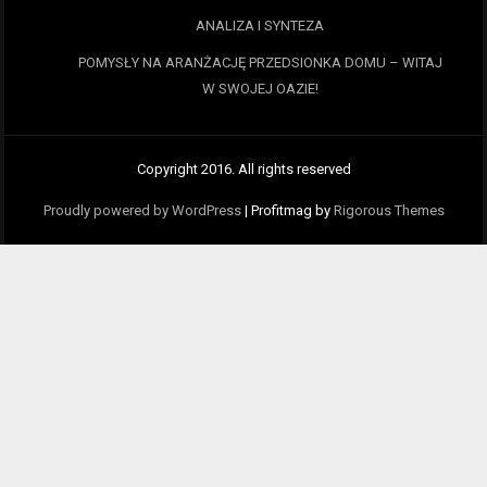
ANALIZA I SYNTEZA
POMYSŁY NA ARANŻACJĘ PRZEDSIONKA DOMU – WITAJ
W SWOJEJ OAZIE!
Copyright 2016. All rights reserved
Proudly powered by WordPress
|
Profitmag by
Rigorous Themes