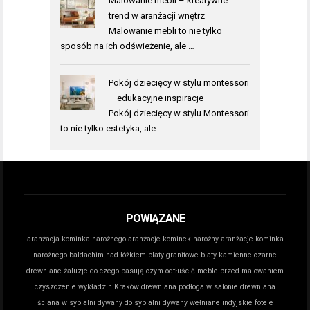
Malowanie mebli – kreatywne
trend w aranżacji wnętrz
Malowanie mebli to nie tylko
sposób na ich odświeżenie, ale …
Pokój dziecięcy w stylu montessori
– edukacyjne inspiracje
Pokój dziecięcy w stylu Montessori
to nie tylko estetyka, ale …
POWIĄZANE
aranżacja kominka narożnego
aranżacje kominek narożny
aranżacje kominka
narożnego
baldachim nad łóżkiem
blaty granitowe
blaty kamienne
czarne
drewniane żaluzje do czego pasują
czym odtłuścić meble przed malowaniem
czyszczenie wykładzin Kraków
drewniana podłoga w salonie
drewniana
ściana w sypialni
dywany do sypialni
dywany wełniane indyjskie
fotele