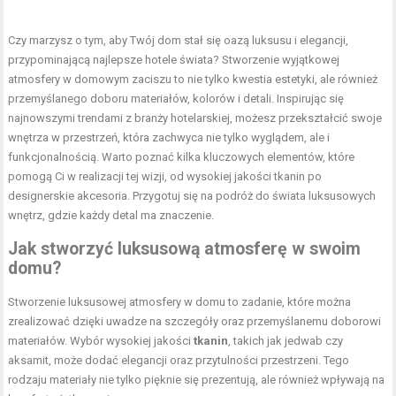
Czy marzysz o tym, aby Twój dom stał się oazą luksusu i elegancji,
przypominającą najlepsze hotele świata? Stworzenie wyjątkowej
atmosfery w domowym zaciszu to nie tylko kwestia estetyki, ale również
przemyślanego doboru materiałów, kolorów i detali. Inspirując się
najnowszymi trendami z branży hotelarskiej, możesz przekształcić swoje
wnętrza w przestrzeń, która zachwyca nie tylko wyglądem, ale i
funkcjonalnością. Warto poznać kilka kluczowych elementów, które
pomogą Ci w realizacji tej wizji, od wysokiej jakości tkanin po
designerskie akcesoria. Przygotuj się na podróż do świata luksusowych
wnętrz, gdzie każdy detal ma znaczenie.
Jak stworzyć luksusową atmosferę w swoim
domu?
Stworzenie luksusowej atmosfery w domu to zadanie, które można
zrealizować dzięki uwadze na szczegóły oraz przemyślanemu doborowi
materiałów. Wybór wysokiej jakości
tkanin
, takich jak jedwab czy
aksamit, może dodać elegancji oraz przytulności przestrzeni. Tego
rodzaju materiały nie tylko pięknie się prezentują, ale również wpływają na