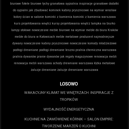
biurowe
fotele biurowe tychy
granatowa sypialnia inspiracje
granatowe dodatki
do sypialni
jak zbudować kominek
kabiny prysznicowe na wymiar wrocław
kolory ścian w salonie
kominki z kamienia
kominki z kamienia warszawa
kurs projektowania wnętrz
kursy projektowania wnętrz
lampka na biurko
lampy stołowe nowoczesne
meble biurowe na wymiar
meble do biura Kraków
meble do biura w Katowicach
meble metalowe producent
najmodniejsze
dywany
nowoczesne kabiny prysznicowe
nowoczesne komody młodzieżowe
podłogi drewniane
podłogi drewniane leszno
pralnia chemiczna warszawa
pralnia dywanów
pranie dywanów jak
regały magazynowe
renowacja mebli
renowacja mebli warszawa
schody drewniane warszawa
łóżka metalowe
żaluzje drewniane
żaluzje drewniane warszawa
LOSOWO
WAKACYJNY KLIMAT WE WNĘTRZACH: INSPIRACJE Z
TROPIKÓW
WYDAJNOŚĆ ENERGETYCZNA
KUCHNIE NA ZAMÓWIENIE KÓRNIK – SALON EMPIRE:
TWORZENIE MARZEŃ O KUCHNI