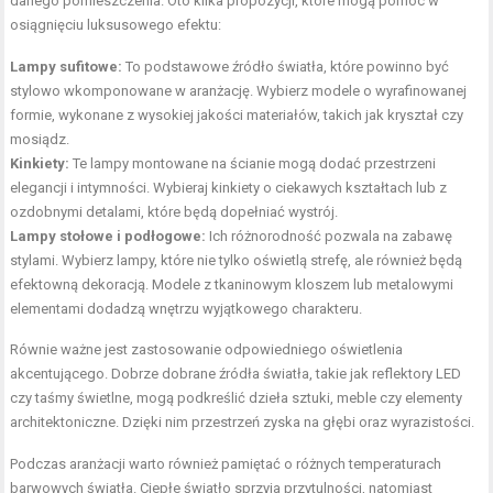
danego pomieszczenia. Oto kilka propozycji, które mogą pomóc w
osiągnięciu luksusowego efektu:
Lampy sufitowe:
To podstawowe źródło światła, które powinno być
stylowo wkomponowane w aranżację. Wybierz modele o wyrafinowanej
formie, wykonane z wysokiej jakości materiałów, takich jak kryształ czy
mosiądz.
Kinkiety:
Te lampy montowane na ścianie mogą dodać przestrzeni
elegancji i intymności. Wybieraj kinkiety o ciekawych kształtach lub z
ozdobnymi detalami, które będą dopełniać wystrój.
Lampy stołowe i podłogowe:
Ich różnorodność pozwala na zabawę
stylami. Wybierz lampy, które nie tylko oświetlą strefę, ale również będą
efektowną dekoracją. Modele z tkaninowym kloszem lub metalowymi
elementami dodadzą wnętrzu wyjątkowego charakteru.
Równie ważne jest zastosowanie odpowiedniego oświetlenia
akcentującego. Dobrze dobrane źródła światła, takie jak reflektory LED
czy taśmy świetlne, mogą podkreślić dzieła sztuki, meble czy elementy
architektoniczne. Dzięki nim przestrzeń zyska na głębi oraz wyrazistości.
Podczas aranżacji warto również pamiętać o różnych temperaturach
barwowych światła. Ciepłe światło sprzyja przytulności, natomiast