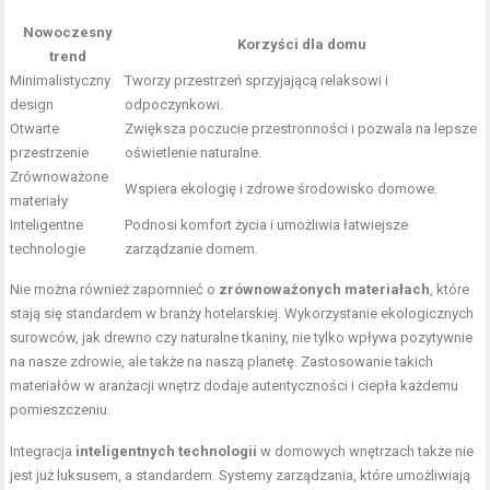
Nowoczesny
Korzyści dla domu
trend
Minimalistyczny
Tworzy przestrzeń sprzyjającą relaksowi i
design
odpoczynkowi.
Otwarte
Zwiększa poczucie przestronności i pozwala na lepsze
przestrzenie
oświetlenie naturalne.
Zrównoważone
Wspiera ekologię i zdrowe środowisko domowe.
materiały
Inteligentne
Podnosi komfort życia i umożliwia łatwiejsze
technologie
zarządzanie domem.
Nie można również zapomnieć o
zrównoważonych materiałach
, które
stają się standardem w branży hotelarskiej. Wykorzystanie ekologicznych
surowców, jak drewno czy naturalne tkaniny, nie tylko wpływa pozytywnie
na nasze zdrowie, ale także na naszą planetę. Zastosowanie takich
materiałów w aranżacji wnętrz dodaje autentyczności i ciepła każdemu
pomieszczeniu.
Integracja
inteligentnych technologii
w domowych wnętrzach także nie
jest już luksusem, a standardem. Systemy zarządzania, które umożliwiają