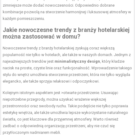
zimniejsze może dodać nowoczesności. Odpowiednio dobrane
kombinacje pozwolą na stworzenie harmonijnej i luksusowej atmosfery w
każdym pomieszczeniu.
Jakie nowoczesne trendy z branży hotelarskiej
można zastosować w domu?
Nowoczesne trendy z branży hotelarskiej zyskują coraz większą
popularność nie tylko w hotelach, ale także w naszych domach. Jednym z
najważniejszych trendów jest
minimalistyczny design
, który kładzie
nacisk na proste, czyste linie oraz funkcjonalność. Wprowadzenie takiego
stylu do wnętrz umożliwia stworzenie przestrzeni, która nie tylko wygląda
elegancko, ale także sprzyja relaksowi i odpoczynkowi.
Kolejnym istotnym aspektem jest >otwarte przestrzenie. Usuwając
niepotrzebne przegrody, można uzyskać wrażenie większej
przestronności oraz swobody ruchu. Takie podejście nie tylko poprawia
estetykę wnętrza, ale także umożliwia lepsze wykorzystanie naturalnego
światła, co jest kluczowe dla przyjemnej atmosfery. Warto również
zadbać o odpowiednią organizację przestrzeni, aby nie czuć się
przytłoczonym nadmiarem mebli.