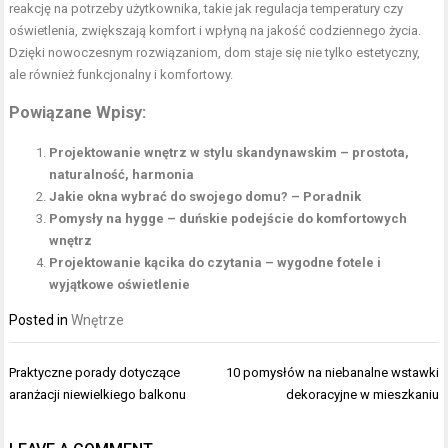
reakcję na potrzeby użytkownika, takie jak regulacja temperatury czy
oświetlenia, zwiększają komfort i wpłyną na jakość codziennego życia.
Dzięki nowoczesnym rozwiązaniom, dom staje się nie tylko estetyczny,
ale również funkcjonalny i komfortowy.
Powiązane Wpisy:
Projektowanie wnętrz w stylu skandynawskim – prostota,
naturalność, harmonia
Jakie okna wybrać do swojego domu? – Poradnik
Pomysły na hygge – duńskie podejście do komfortowych
wnętrz
Projektowanie kącika do czytania – wygodne fotele i
wyjątkowe oświetlenie
Posted in
Wnętrze
Nawigacja
Praktyczne porady dotyczące
10 pomysłów na niebanalne wstawki
wpisu
aranżacji niewielkiego balkonu
dekoracyjne w mieszkaniu