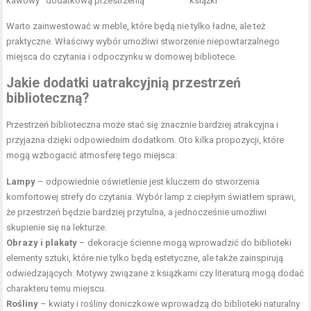
kawowy
dodatkową przestrzenią
książki
Warto zainwestować w meble, które będą nie tylko ładne, ale też
praktyczne. Właściwy wybór umożliwi stworzenie niepowtarzalnego
miejsca do czytania i odpoczynku w domowej bibliotece.
Jakie dodatki uatrakcyjnią przestrzeń
biblioteczną?
Przestrzeń biblioteczna może stać się znacznie bardziej atrakcyjna i
przyjazna dzięki odpowiednim dodatkom. Oto kilka propozycji, które
mogą wzbogacić atmosferę tego miejsca:
Lampy
– odpowiednie oświetlenie jest kluczem do stworzenia
komfortowej strefy do czytania. Wybór lamp z ciepłym światłem sprawi,
że przestrzeń będzie bardziej przytulna, a jednocześnie umożliwi
skupienie się na lekturze.
Obrazy i plakaty
– dekoracje ścienne mogą wprowadzić do biblioteki
elementy sztuki, które nie tylko będą estetyczne, ale także zainspirują
odwiedzających. Motywy związane z książkami czy literaturą mogą dodać
charakteru temu miejscu.
Rośliny
– kwiaty i rośliny doniczkowe wprowadzą do biblioteki naturalny