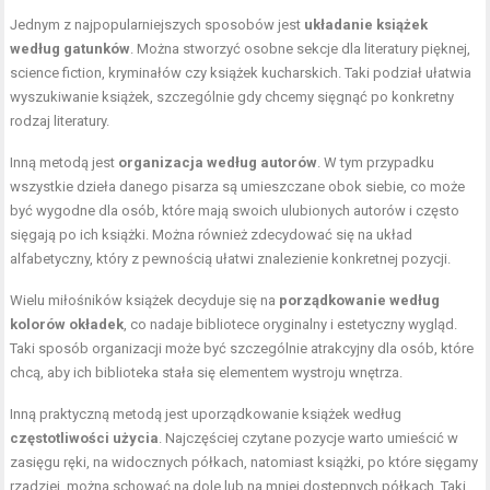
Jednym z najpopularniejszych sposobów jest
układanie książek
według gatunków
. Można stworzyć osobne sekcje dla literatury pięknej,
science fiction, kryminałów czy książek kucharskich. Taki podział ułatwia
wyszukiwanie książek, szczególnie gdy chcemy sięgnąć po konkretny
rodzaj literatury.
Inną metodą jest
organizacja według autorów
. W tym przypadku
wszystkie dzieła danego pisarza są umieszczane obok siebie, co może
być wygodne dla osób, które mają swoich ulubionych autorów i często
sięgają po ich książki. Można również zdecydować się na układ
alfabetyczny, który z pewnością ułatwi znalezienie konkretnej pozycji.
Wielu miłośników książek decyduje się na
porządkowanie według
kolorów okładek
, co nadaje bibliotece oryginalny i estetyczny wygląd.
Taki sposób organizacji może być szczególnie atrakcyjny dla osób, które
chcą, aby ich biblioteka stała się elementem wystroju wnętrza.
Inną praktyczną metodą jest uporządkowanie książek według
częstotliwości użycia
. Najczęściej czytane pozycje warto umieścić w
zasięgu ręki, na widocznych półkach, natomiast książki, po które sięgamy
rzadziej, można schować na dole lub na mniej dostępnych półkach. Taki