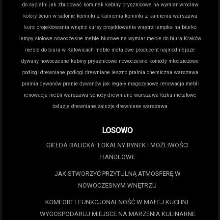
do sypialni
jak zbudować kominek
kabiny prysznicowe na wymiar wrocław
kolory ścian w salonie
kominki z kamienia
kominki z kamienia warszawa
kurs projektowania wnętrz
kursy projektowania wnętrz
lampka na biurko
lampy stołowe nowoczesne
meble biurowe na wymiar
meble do biura Kraków
meble do biura w Katowicach
meble metalowe producent
najmodniejsze
dywany
nowoczesne kabiny prysznicowe
nowoczesne komody młodzieżowe
podłogi drewniane
podłogi drewniane leszno
pralnia chemiczna warszawa
pralnia dywanów
pranie dywanów jak
regały magazynowe
renowacja mebli
renowacja mebli warszawa
schody drewniane warszawa
łóżka metalowe
żaluzje drewniane
żaluzje drewniane warszawa
LOSOWO
GIEŁDA BALICKA: LOKALNY RYNEK I MOŻLIWOŚCI
HANDLOWE
JAK STWORZYĆ PRZYTULNĄ ATMOSFERĘ W
NOWOCZESNYM WNĘTRZU
KOMFORT I FUNKCJONALNOŚĆ W MAŁEJ KUCHNI:
WYGOSPODARUJ MIEJSCE NA MARZENIA KULINARNE