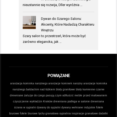
nieustannie się rozwija, Dller wyróżnia …
Dywan do Szarego Salonu:
Akcenty, Które Nadadzą Charakteru
Wnętrzu
Szary salon to przestrzeń, która może być
zarówno elegancka, jak …
POWIĄZANE
aranżacja kominka narożnego
aranżacje kominek narożny
aranżacje kominka
narożnego
baldachim nad łóżkiem
blaty granitowe
blaty kamienne
czarne
drewniane żaluzje do czego pasują
czym odtłuścić meble przed malowaniem
czyszczenie wykładzin Kraków
drewniana podłoga w salonie
drewniana
ściana w sypialni
dywany do sypialni
dywany wełniane indyjskie
fotele
biurowe
fotele biurowe tychy
granatowa sypialnia inspiracje
granatowe dodatki