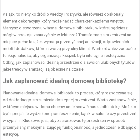
Książki to nie tylko źródło wiedzy i rozrywki, ale również doskonały
element dekoracyjny, który może nadać charakter każdemu wnętrzu.
Marzysz o stworzeniu własnej domowej biblioteki, w której będziesz
mógł w spokoju zanurzyć się w lekturze? Transformacja przestrzeni na
miejsce pełne książek wymaga przemyślanej aranżacji, odpowiednich
mebli i dodatków, które stworzą przytulny klimat. Warto również zadbać o
funkcjonalność, aby organizacja książek była intuicyjna i estetyczna.
Odkryj, jak zaplanować idealną przestrzeń dla swoich ulubionych tytułów i
jakie trendy w aranżacji są obecnie na czasie.
Jak zaplanować idealną domową bibliotekę?
Planowanie idealnej domowej biblioteki to proces, który rozpoczyna się
od dokładnego zrozumienia dostępnej przestrzeni. Warto zastanowić się,
w którym miejscu w domu chcemy umiejscowić naszą bibliotekę. Może to
być specjalnie wydzielone pomieszczenie, kącik w salonie czy przestrzeń
w sypialni. Kluczowe jest, aby zaaranżować tę przestrzeń w sposób
przemyślany, maksymalizując jej funkcjonalność, a jednocześnie dbając o
estetykę.