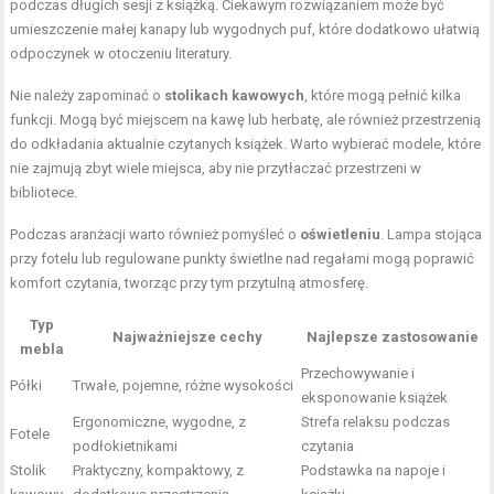
podczas długich sesji z książką. Ciekawym rozwiązaniem może być
umieszczenie małej kanapy lub wygodnych puf, które dodatkowo ułatwią
odpoczynek w otoczeniu literatury.
Nie należy zapominać o
stolikach kawowych
, które mogą pełnić kilka
funkcji. Mogą być miejscem na kawę lub herbatę, ale również przestrzenią
do odkładania aktualnie czytanych książek. Warto wybierać modele, które
nie zajmują zbyt wiele miejsca, aby nie przytłaczać przestrzeni w
bibliotece.
Podczas aranżacji warto również pomyśleć o
oświetleniu
. Lampa stojąca
przy fotelu lub regulowane punkty świetlne nad regałami mogą poprawić
komfort czytania, tworząc przy tym przytulną atmosferę.
Typ
Najważniejsze cechy
Najlepsze zastosowanie
mebla
Przechowywanie i
Półki
Trwałe, pojemne, różne wysokości
eksponowanie książek
Ergonomiczne, wygodne, z
Strefa relaksu podczas
Fotele
podłokietnikami
czytania
Stolik
Praktyczny, kompaktowy, z
Podstawka na napoje i