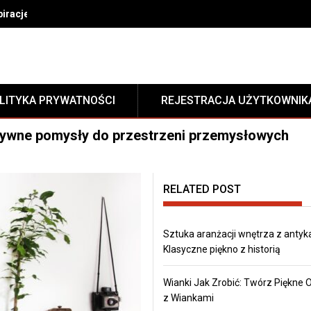
gnować dywan w domu
LITYKA PRYWATNOŚCI
REJESTRACJA UŻYTKOWNIK
atywne pomysły do przestrzeni przemysłowych
RELATED POST
Sztuka aranżacji wnętrza z antyk
Klasyczne piękno z historią
Wianki Jak Zrobić: Twórz Piękne
z Wiankami