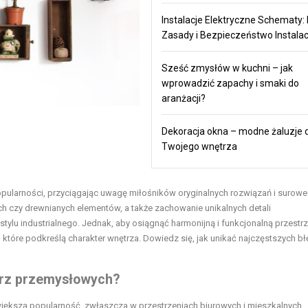
Instalacje Elektryczne Schematy:
Zasady i Bezpieczeństwo Instalac
Sześć zmysłów w kuchni – jak
wprowadzić zapachy i smaki do
aranżacji?
Dekoracja okna – modne żaluzje 
Twojego wnętrza
opularności, przyciągając uwagę miłośników oryginalnych rozwiązań i surow
h czy drewnianych elementów, a także zachowanie unikalnych detali
 stylu industrialnego. Jednak, aby osiągnąć harmonijną i funkcjonalną przestrz
które podkreślą charakter wnętrza. Dowiedz się, jak unikać najczęstszych b
trz przemysłowych?
 większą popularność, zwłaszcza w przestrzeniach biurowych i mieszkalnych.