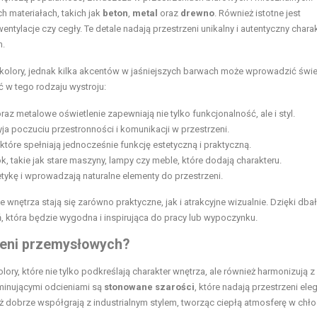
h materiałach, takich jak
beton
,
metal
oraz
drewno
. Również istotne jest
ntylacje czy cegły. Te detale nadają przestrzeni unikalny i autentyczny charak
m.
e kolory, jednak kilka akcentów w jaśniejszych barwach może wprowadzić świ
ć w tego rodzaju wystroju:
z metalowe oświetlenie zapewniają nie tylko funkcjonalność, ale i styl.
ja poczuciu przestronności i komunikacji w przestrzeni.
tóre spełniają jednocześnie funkcję estetyczną i praktyczną.
, takie jak stare maszyny, lampy czy meble, które dodają charakteru.
etykę i wprowadzają naturalne elementy do przestrzeni.
że wnętrza stają się zarówno praktyczne, jak i atrakcyjne wizualnie. Dzięki dba
, która będzie wygodna i inspirująca do pracy lub wypoczynku.
rzeni przemysłowych?
y, które nie tylko podkreślają charakter wnętrza, ale również harmonizują z
ominującymi odcieniami są
stonowane szarości
, które nadają przestrzeni ele
eż dobrze współgrają z industrialnym stylem, tworząc ciepłą atmosferę w chł