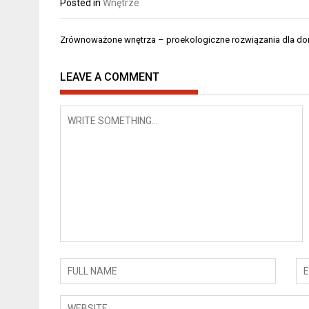
Posted in
Wnętrze
Nawigacja
Zrównoważone wnętrza – proekologiczne rozwiązania dla d
wpisu
LEAVE A COMMENT