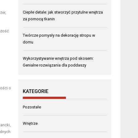
Ciepłe detale: jak stworzyć przytulne wnętrza
ter,
za pomocą tkanin
eżość
Twórcze pomysły na dekorację stropu w
domu
Wykorzystywanie wnętrza pod skosem:
Genialne rozwiązania dla poddaszy
łości o
KATEGORIE
Pozostałe
Wnętrze
gancki,
odnych