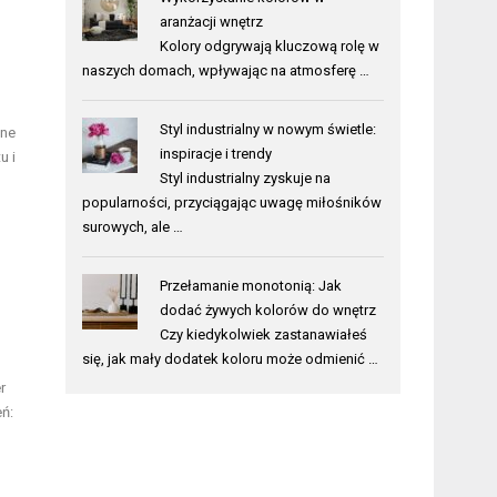
aranżacji wnętrz
Kolory odgrywają kluczową rolę w
naszych domach, wpływając na atmosferę …
Styl industrialny w nowym świetle:
one
inspiracje i trendy
u i
Styl industrialny zyskuje na
popularności, przyciągając uwagę miłośników
surowych, ale …
Przełamanie monotonią: Jak
dodać żywych kolorów do wnętrz
Czy kiedykolwiek zastanawiałeś
się, jak mały dodatek koloru może odmienić …
r
eń: