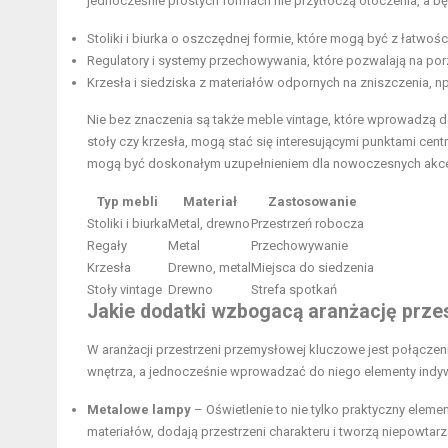
jednocześnie prostych formach nie przytłoczą otoczenia, a bę
Stoliki i biurka o oszczędnej formie, które mogą być z łatwo
Regulatory i systemy przechowywania, które pozwalają na por
Krzesła i siedziska z materiałów odpornych na zniszczenia, n
Nie bez znaczenia są także meble vintage, które wprowadzą 
stoły czy krzesła, mogą stać się interesującymi punktami cen
mogą być doskonałym uzupełnieniem dla nowoczesnych akc
Typ mebli
Materiał
Zastosowanie
Stoliki i biurka
Metal, drewno
Przestrzeń robocza
Regały
Metal
Przechowywanie
Krzesła
Drewno, metal
Miejsca do siedzenia
Stoły vintage
Drewno
Strefa spotkań
Jakie dodatki wzbogacą aranżację prze
W aranżacji przestrzeni przemysłowej kluczowe jest połączen
wnętrza, a jednocześnie wprowadzać do niego elementy indywid
Metalowe lampy
– Oświetlenie to nie tylko praktyczny eleme
materiałów, dodają przestrzeni charakteru i tworzą niepowtarza