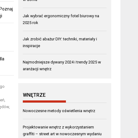
 Poznaj
ji
Jak wybrać ergonomiczny fotel biurowy na
2025 rok
Jak zrobić abażur DIY: techniki, materiały i
inspiracje
dla
Najmodniejsze dywany 2024 i trendy 2025 w
aranżacji wnętrz
ego
WNĘTRZE
eń,
łędów,
Nowoczesne metody oświetlenia wnętrz
Projektowanie wnętrz z wykorzystaniem
graffiti – street art w nowoczesnym wydaniu