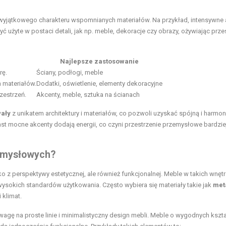
wyjątkowego charakteru wspomnianych materiałów. Na przykład, intensywne 
 użyte w postaci detali, jak np. meble, dekoracje czy obrazy, ożywiając przes
Najlepsze zastosowanie
rę.
Ściany, podłogi, meble
h materiałów.
Dodatki, oświetlenie, elementy dekoracyjne
zestrzeń.
Akcenty, meble, sztuka na ścianach
ały
z unikatem architektury i materiałów, co pozwoli uzyskać spójną i harmon
st mocne akcenty dodają energii, co czyni przestrzenie przemysłowe bardzie
zemysłowych?
ko z perspektywy estetycznej, ale również funkcjonalnej. Meble w takich wnęt
sokich standardów użytkowania. Często wybiera się materiały takie jak
met
 klimat.
agę na proste linie i minimalistyczny design mebli. Meble o wygodnych kszta