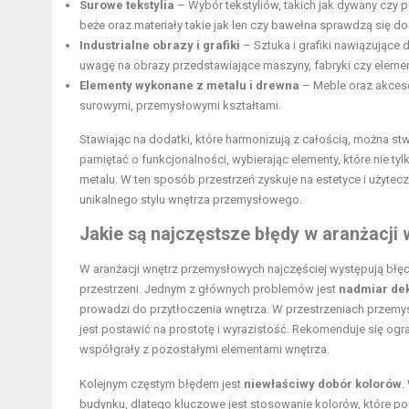
Surowe tekstylia
– Wybór tekstyliów, takich jak dywany czy 
beże oraz materiały takie jak len czy bawełna sprawdzą się d
Industrialne obrazy i grafiki
– Sztuka i grafiki nawiązujące
uwagę na obrazy przedstawiające maszyny, fabryki czy elemen
Elementy wykonane z metalu i drewna
– Meble oraz akceso
surowymi, przemysłowymi kształtami.
Stawiając na dodatki, które harmonizują z całością, można stw
pamiętać o funkcjonalności, wybierając elementy, które nie tyl
metalu. W ten sposób przestrzeń zyskuje na estetyce i użyt
unikalnego stylu wnętrza przemysłowego.
Jakie są najczęstsze błędy w aranżacj
W aranżacji wnętrz przemysłowych najczęściej występują błęd
przestrzeni. Jednym z głównych problemów jest
nadmiar dek
prowadzi do przytłoczenia wnętrza. W przestrzeniach przemy
jest postawić na prostotę i wyrazistość. Rekomenduje się og
współgrały z pozostałymi elementami wnętrza.
Kolejnym częstym błędem jest
niewłaściwy dobór kolorów
.
budynku, dlatego kluczowe jest stosowanie kolorów, które pod