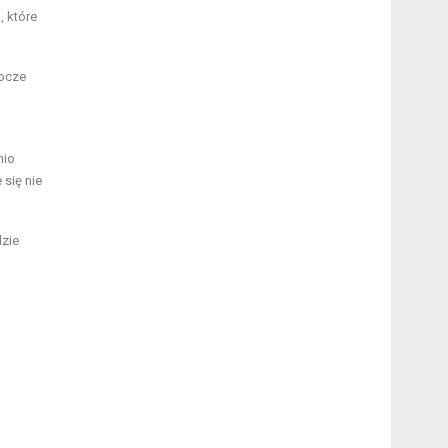
, które
bocze
nio
 się nie
dzie