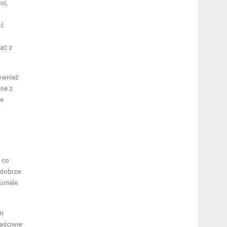
ci,
ić
ać z
również
ane z
ie
, co
 dobrze
konale
em
łaściwie