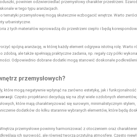
poduszki, powinien odzwierciedlać przemysłowy charakter przestrzeni. Szaroś
oskonale w tego typu aranżacjach.
 do tematyki przemysłowej mogą skutecznie wzbogacić wnętrze. Warto zwróc
ty urbanistyczne.
ria z tych materiałów wprowadzą do przestrzeni ciepło i będą korespondow
orzyć spójną aranżację, w której każdy element odgrywa istotną rolę. Warto 
ko zdobią, ale także spełniają praktyczne zadania, np. regały czy półki wykon
eczności. Odpowiednio dobrane dodatki mogą stanowić doskonałe podkreślen
i wnętrz przemysłowych?
y, które mogą negatywnie wpłynąć na zarówno estetykę, jak i funkcjonalność
oracji
. Często projektanci decydują się na zbyt wiele ozdobnych elementów
słowych, które mają charakteryzować się surowym, minimalistycznym stylem,
raniczenie dodatków do kilku starannie wybranych elementów, które będą dos
 Wnętrza przemysłowe powinny harmonizować z otoczeniem oraz charakter
kreślają ich surowość, ale również tworzą przytulną atmosferę. Często niew