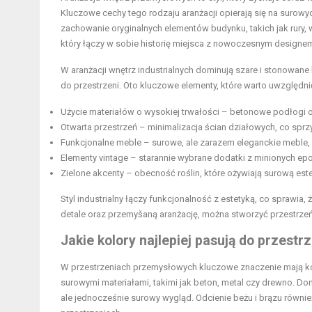
Kluczowe cechy tego rodzaju aranżacji opierają się na surowyc
zachowanie oryginalnych elementów budynku, takich jak rury, we
który łączy w sobie historię miejsca z nowoczesnym designe
W aranżacji wnętrz industrialnych dominują szare i stonowan
do przestrzeni. Oto kluczowe elementy, które warto uwzględni
Użycie materiałów o wysokiej trwałości – betonowe podłogi ora
Otwarta przestrzeń – minimalizacja ścian działowych, co sprzy
Funkcjonalne meble – surowe, ale zarazem eleganckie meble, k
Elementy vintage – starannie wybrane dodatki z minionych epok
Zielone akcenty – obecność roślin, które ożywiają surową est
Styl industrialny łączy funkcjonalność z estetyką, co sprawia, 
detale oraz przemyšaną aranżację, można stworzyć przestrzeń
Jakie kolory najlepiej pasują do przest
W przestrzeniach przemysłowych kluczowe znaczenie mają kolor
surowymi materiałami, takimi jak beton, metal czy drewno. D
ale jednocześnie surowy wygląd. Odcienie beżu i brązu równi