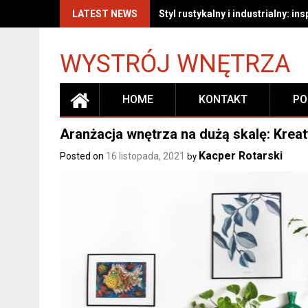
Skip
LATEST NEWS
Jak skutecznie czyścić i pielę
to
content
WYSTRÓJ WNĘTRZA
HOME
KONTAKT
PO
Aranżacja wnętrza na dużą skalę: Kre
Kacper Rotarski
Posted on
16 listopada, 2021
by