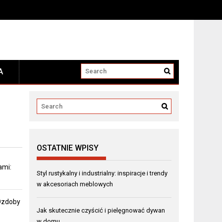
A
OSTATNIE WPISY
ami:
Styl rustykalny i industrialny: inspiracje i trendy
w akcesoriach meblowych
 Ozdoby
Jak skutecznie czyścić i pielęgnować dywan
w domu