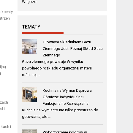
Wnętrze
akcenty
trzeń i
TEMATY
Głównym Składnikiem Gazu
Ziemnego Jest: Poznaj Skład Gazu
Ziemnego
Gazu ziemnego powstaje W wyniku
ijną
powolnego rozkładu organicznej materii
j
roślinnej …
Kuchnia na Wymiar Dąbrowa
Górnicza: Indywidualne i
rzach
Funkcjonalne Rozwiązania
al
i
Kuchnia na wymiar to nie tylko przestrzeń do
gotowania, ale …
łtach i
Wykorzystanie kolorów w