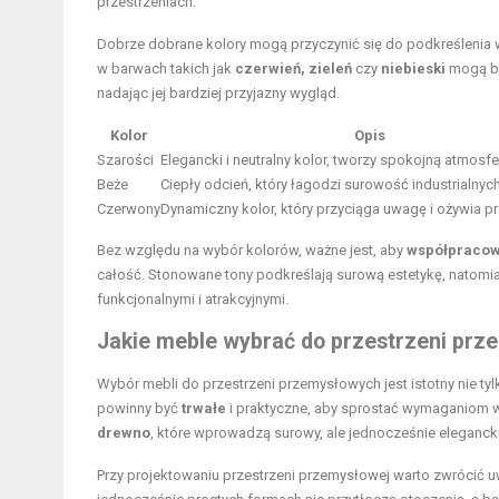
przestrzeniach.
Dobrze dobrane kolory mogą przyczynić się do podkreślenia 
w barwach takich jak
czerwień, zieleń
czy
niebieski
mogą być
nadając jej bardziej przyjazny wygląd.
Kolor
Opis
Szarości
Elegancki i neutralny kolor, tworzy spokojną atmosfe
Beże
Ciepły odcień, który łagodzi surowość industrialnyc
Czerwony
Dynamiczny kolor, który przyciąga uwagę i ożywia pr
Bez względu na wybór kolorów, ważne jest, aby
współpracow
całość. Stonowane tony podkreślają surową estetykę, natomia
funkcjonalnymi i atrakcyjnymi.
Jakie meble wybrać do przestrzeni pr
Wybór mebli do przestrzeni przemysłowych jest istotny nie tyl
powinny być
trwałe
i praktyczne, aby sprostać wymaganiom wy
drewno
, które wprowadzą surowy, ale jednocześnie elegancki
Przy projektowaniu przestrzeni przemysłowej warto zwrócić uw