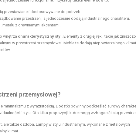
dą jednocześnie funkcjonalne. Przykłady takich elementów to:
ścią przestawiane i dostosowywane do potrzeb.
ządkowanie przestrzeni, a jednocześnie dodają industrialnego charakteru.
p. metalu z drewnianymi akcentami.
do wnętrza
charakterystyczny styl
. Elementy z drugiej ręki, takie jak zniszcz
tralnymi w przestrzeni przemysłowej. Meble te dodają niepowtarzalnego klimat
entów.
strzeni przemysłowej?
ie minimalizmu z wyrazistością. Dodatki powinny podkreślać surowy charakte
ualności i stylu. Oto kilka propozycji, które mogą wzbogacić taką przestrz
nt, ale także ozdoba. Lampy w stylu industrialnym, wykonane z metalowych
lny klimat.