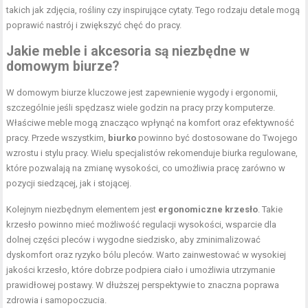
takich jak zdjęcia, rośliny czy inspirujące cytaty. Tego rodzaju detale mogą
poprawić nastrój i zwiększyć chęć do pracy.
Jakie meble i akcesoria są niezbędne w
domowym biurze?
W domowym biurze kluczowe jest zapewnienie wygody i ergonomii,
szczególnie jeśli spędzasz wiele godzin na pracy przy komputerze.
Właściwe meble mogą znacząco wpłynąć na komfort oraz efektywność
pracy. Przede wszystkim,
biurko
powinno być dostosowane do Twojego
wzrostu i stylu pracy. Wielu specjalistów rekomenduje biurka regulowane,
które pozwalają na zmianę wysokości, co umożliwia pracę zarówno w
pozycji siedzącej, jak i stojącej.
Kolejnym niezbędnym elementem jest
ergonomiczne krzesło
. Takie
krzesło powinno mieć możliwość regulacji wysokości, wsparcie dla
dolnej części pleców i wygodne siedzisko, aby zminimalizować
dyskomfort oraz ryzyko bólu pleców. Warto zainwestować w wysokiej
jakości krzesło, które dobrze podpiera ciało i umożliwia utrzymanie
prawidłowej postawy. W dłuższej perspektywie to znaczna poprawa
zdrowia i samopoczucia.