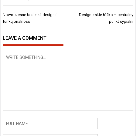
Nawigacja
Nowoczesne łazienki: design i
Designerskie łóżko – centralny
wpisu
funkcjonalność
punkt sypialni
LEAVE A COMMENT