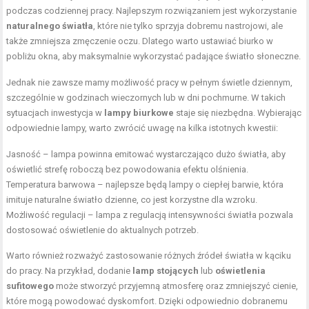
podczas codziennej pracy. Najlepszym rozwiązaniem jest wykorzystanie
naturalnego światła
, które nie tylko sprzyja dobremu nastrojowi, ale
także zmniejsza zmęczenie oczu. Dlatego warto ustawiać biurko w
pobliżu okna, aby maksymalnie wykorzystać padające światło słoneczne.
Jednak nie zawsze mamy możliwość pracy w pełnym świetle dziennym,
szczególnie w godzinach wieczornych lub w dni pochmurne. W takich
sytuacjach inwestycja w
lampy biurkowe
staje się niezbędna. Wybierając
odpowiednie lampy, warto zwrócić uwagę na kilka istotnych kwestii:
Jasność – lampa powinna emitować wystarczająco dużo światła, aby
oświetlić strefę roboczą bez powodowania efektu olśnienia.
Temperatura barwowa – najlepsze będą lampy o ciepłej barwie, która
imituje naturalne światło dzienne, co jest korzystne dla wzroku.
Możliwość regulacji – lampa z regulacją intensywności światła pozwala
dostosować oświetlenie do aktualnych potrzeb.
Warto również rozważyć zastosowanie różnych źródeł światła w kąciku
do pracy. Na przykład, dodanie
lamp stojących
lub
oświetlenia
sufitowego
może stworzyć przyjemną atmosferę oraz zmniejszyć cienie,
które mogą powodować dyskomfort. Dzięki odpowiednio dobranemu