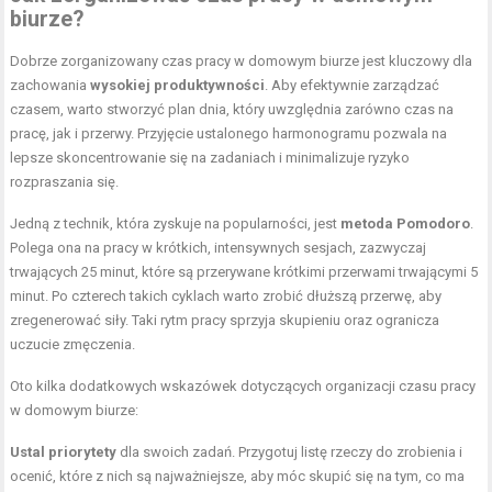
biurze?
Dobrze zorganizowany czas pracy w domowym biurze jest kluczowy dla
zachowania
wysokiej produktywności
. Aby efektywnie zarządzać
czasem, warto stworzyć plan dnia, który uwzględnia zarówno czas na
pracę, jak i przerwy. Przyjęcie ustalonego harmonogramu pozwala na
lepsze skoncentrowanie się na zadaniach i minimalizuje ryzyko
rozpraszania się.
Jedną z technik, która zyskuje na popularności, jest
metoda Pomodoro
.
Polega ona na pracy w krótkich, intensywnych sesjach, zazwyczaj
trwających 25 minut, które są przerywane krótkimi przerwami trwającymi 5
minut. Po czterech takich cyklach warto zrobić dłuższą przerwę, aby
zregenerować siły. Taki rytm pracy sprzyja skupieniu oraz ogranicza
uczucie zmęczenia.
Oto kilka dodatkowych wskazówek dotyczących organizacji czasu pracy
w domowym biurze:
Ustal priorytety
dla swoich zadań. Przygotuj listę rzeczy do zrobienia i
ocenić, które z nich są najważniejsze, aby móc skupić się na tym, co ma