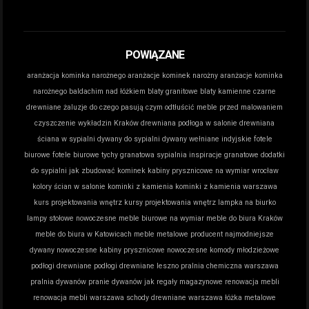
POWIĄZANE
aranżacja kominka narożnego
aranżacje kominek narożny
aranżacje kominka
narożnego
baldachim nad łóżkiem
blaty granitowe
blaty kamienne
czarne
drewniane żaluzje do czego pasują
czym odtłuścić meble przed malowaniem
czyszczenie wykładzin Kraków
drewniana podłoga w salonie
drewniana
ściana w sypialni
dywany do sypialni
dywany wełniane indyjskie
fotele
biurowe
fotele biurowe tychy
granatowa sypialnia inspiracje
granatowe dodatki
do sypialni
jak zbudować kominek
kabiny prysznicowe na wymiar wrocław
kolory ścian w salonie
kominki z kamienia
kominki z kamienia warszawa
kurs projektowania wnętrz
kursy projektowania wnętrz
lampka na biurko
lampy stołowe nowoczesne
meble biurowe na wymiar
meble do biura Kraków
meble do biura w Katowicach
meble metalowe producent
najmodniejsze
dywany
nowoczesne kabiny prysznicowe
nowoczesne komody młodzieżowe
podłogi drewniane
podłogi drewniane leszno
pralnia chemiczna warszawa
pralnia dywanów
pranie dywanów jak
regały magazynowe
renowacja mebli
renowacja mebli warszawa
schody drewniane warszawa
łóżka metalowe