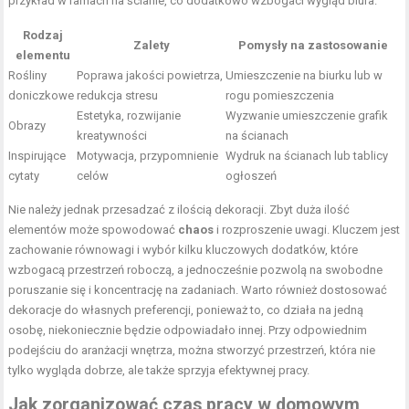
przykład w ramach na ścianie, co dodatkowo wzbogaci wygląd biura.
Rodzaj
Zalety
Pomysły na zastosowanie
elementu
Rośliny
Poprawa jakości powietrza,
Umieszczenie na biurku lub w
doniczkowe
redukcja stresu
rogu pomieszczenia
Estetyka, rozwijanie
Wyzwanie umieszczenie grafik
Obrazy
kreatywności
na ścianach
Inspirujące
Motywacja, przypomnienie
Wydruk na ścianach lub tablicy
cytaty
celów
ogłoszeń
Nie należy jednak przesadzać z ilością dekoracji. Zbyt duża ilość
elementów może spowodować
chaos
i rozproszenie uwagi. Kluczem jest
zachowanie równowagi i wybór kilku kluczowych dodatków, które
wzbogacą przestrzeń roboczą, a jednocześnie pozwolą na swobodne
poruszanie się i koncentrację na zadaniach. Warto również dostosować
dekoracje do własnych preferencji, ponieważ to, co działa na jedną
osobę, niekoniecznie będzie odpowiadało innej. Przy odpowiednim
podejściu do aranżacji wnętrza, można stworzyć przestrzeń, która nie
tylko wygląda dobrze, ale także sprzyja efektywnej pracy.
Jak zorganizować czas pracy w domowym