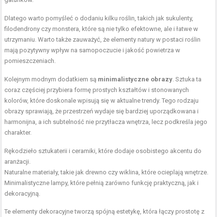
Dlatego warto pomyśleć o dodaniu kilku roślin, takich jak sukulenty,
filodendrony czy monstera, które są nie tylko efektowne, ale i łatwe w
utrzymaniu. Warto także zauważyć, że elementy natury w postaci roślin
mają pozytywny wpływ na samopoczucie i jakość powietrza w
pomieszczeniach.
Kolejnym modnym dodatkiem są
minimalistyczne obrazy
. Sztuka ta
coraz częściej przybiera formę prostych kształtów i stonowanych
kolorów, które doskonale wpisują się w aktualne trendy. Tego rodzaju
obrazy sprawiają, że przestrzeń wydaje się bardziej uporządkowana i
harmonijna, a ich subtelność nie przytłacza wnętrza, lecz podkreśla jego
charakter.
Rękodzieło sztukaterii i ceramiki, które dodaje osobistego akcentu do
aranżacji.
Naturalne materiały, takie jak drewno czy wiklina, które ocieplają wnętrze.
Minimalistyczne lampy, które pełnią zarówno funkcję praktyczną, jak i
dekoracyjną.
Te elementy dekoracyjne tworzą spójną estetykę, która łączy prostotę z