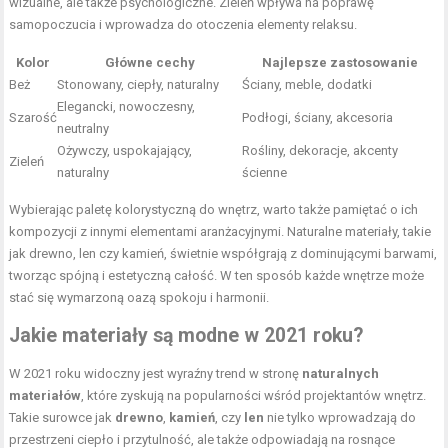
wizualne, ale także psychologiczne. Zieleń wpływa na poprawę
samopoczucia i wprowadza do otoczenia elementy relaksu.
Kolor
Główne cechy
Najlepsze zastosowanie
Beż
Stonowany, ciepły, naturalny
Ściany, meble, dodatki
Elegancki, nowoczesny,
Szarość
Podłogi, ściany, akcesoria
neutralny
Ożywczy, uspokajający,
Rośliny, dekoracje, akcenty
Zieleń
naturalny
ścienne
Wybierając paletę kolorystyczną do wnętrz, warto także pamiętać o ich
kompozycji z innymi elementami aranżacyjnymi. Naturalne materiały, takie
jak drewno, len czy kamień, świetnie współgrają z dominującymi barwami,
tworząc spójną i estetyczną całość. W ten sposób każde wnętrze może
stać się wymarzoną oazą spokoju i harmonii.
Jakie materiały są modne w 2021 roku?
W 2021 roku widoczny jest wyraźny trend w stronę
naturalnych
materiałów
, które zyskują na popularności wśród projektantów wnętrz.
Takie surowce jak
drewno
,
kamień
, czy
len
nie tylko wprowadzają do
przestrzeni ciepło i przytulność, ale także odpowiadają na rosnące