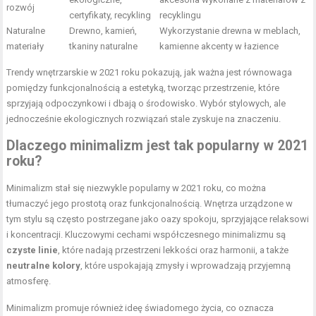
rozwój
certyfikaty, recykling
recyklingu
Naturalne
Drewno, kamień,
Wykorzystanie drewna w meblach,
materiały
tkaniny naturalne
kamienne akcenty w łazience
Trendy wnętrzarskie w 2021 roku pokazują, jak ważna jest równowaga
pomiędzy funkcjonalnością a estetyką, tworząc przestrzenie, które
sprzyjają odpoczynkowi i dbają o środowisko. Wybór stylowych, ale
jednocześnie ekologicznych rozwiązań stale zyskuje na znaczeniu.
Dlaczego minimalizm jest tak popularny w 2021
roku?
Minimalizm stał się niezwykle popularny w 2021 roku, co można
tłumaczyć jego prostotą oraz funkcjonalnością. Wnętrza urządzone w
tym stylu są często postrzegane jako oazy spokoju, sprzyjające relaksowi
i koncentracji. Kluczowymi cechami współczesnego minimalizmu są
czyste linie
, które nadają przestrzeni lekkości oraz harmonii, a także
neutralne kolory
, które uspokajają zmysły i wprowadzają przyjemną
atmosferę.
Minimalizm promuje również ideę świadomego życia, co oznacza