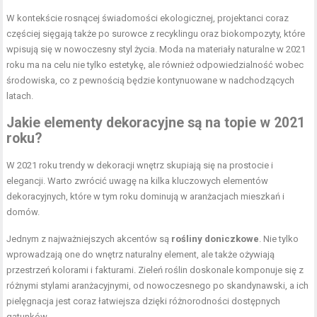
W kontekście rosnącej świadomości ekologicznej, projektanci coraz
częściej sięgają także po surowce z recyklingu oraz biokompozyty, które
wpisują się w nowoczesny styl życia. Moda na materiały naturalne w 2021
roku ma na celu nie tylko estetykę, ale również odpowiedzialność wobec
środowiska, co z pewnością będzie kontynuowane w nadchodzących
latach.
Jakie elementy dekoracyjne są na topie w 2021
roku?
W 2021 roku trendy w dekoracji wnętrz skupiają się na prostocie i
elegancji. Warto zwrócić uwagę na kilka kluczowych elementów
dekoracyjnych, które w tym roku dominują w aranżacjach mieszkań i
domów.
Jednym z najważniejszych akcentów są
rośliny doniczkowe
. Nie tylko
wprowadzają one do wnętrz naturalny element, ale także ożywiają
przestrzeń kolorami i fakturami. Zieleń roślin doskonale komponuje się z
różnymi stylami aranżacyjnymi, od nowoczesnego po skandynawski, a ich
pielęgnacja jest coraz łatwiejsza dzięki różnorodności dostępnych
gatunków.