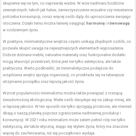
skupienie się na tym, co naprawdę ważne. W erze nadmiaru bodźców
zewnętrznych, takich jak hałas, zanieczyszczenie wizualne czy nieustanna
potrzeba konsumpcji, coraz więcej osób dąży do uproszczenia swojego
otoczenia. Dzięki temu można łatwiej osiągnąć
harmonię
i
równowagę
w codziennym życiu.
W praktyce, minimalistyczne wnętrza często unikają zbędnych ozdób, co
pozwala skupić uwagę na najważniejszych elementach wyposażenia.
Dobrze dobrane meble, naturalne materiały oraz funkcjonalne dodatki
mogą stworzyć przestrzeń, która jest nie tylko estetyczna, ale także
praktyczna. Warto podkreślić, że minimalistyczne podejście do
urządzania wnętrz sprzyja organizacji, co przekłada się na łatwiejsze
utrzymanie porządku oraz lepszą jakość życia.
Wzrost popularności minimalizmu można także powiązać z rosnącą
świadomością ekologiczną. Wiele osób decyduje się na zakup mniej, ale
w lepszej jakości. W ten sposób nie tylko sprzyjają prostocie, ale również
dbają o naszą planetę poprzez ograniczenie nadmiernej produkcji i
konsumpcji. W 2021 roku minimalizm może zatem pełnić rolę nie tylko
estetyczną, ale także etyczną, stając się stylem życia, który ma znacznie
więcej do zaoferowania, niż się początkowo wydaje.