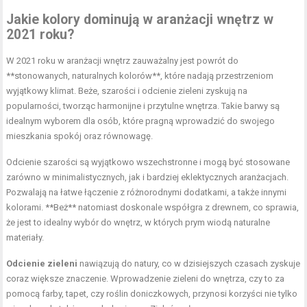
Jakie kolory dominują w aranżacji wnętrz w
2021 roku?
W 2021 roku w aranżacji wnętrz zauważalny jest powrót do
**stonowanych, naturalnych kolorów**, które nadają przestrzeniom
wyjątkowy klimat. Beże, szarości i odcienie zieleni zyskują na
popularności, tworząc harmonijne i przytulne wnętrza. Takie barwy są
idealnym wyborem dla osób, które pragną wprowadzić do swojego
mieszkania spokój oraz równowagę.
Odcienie szarości są wyjątkowo wszechstronne i mogą być stosowane
zarówno w minimalistycznych, jak i bardziej eklektycznych aranżacjach.
Pozwalają na łatwe łączenie z różnorodnymi dodatkami, a także innymi
kolorami. **Beż** natomiast doskonale współgra z drewnem, co sprawia,
że jest to idealny wybór do wnętrz, w których prym wiodą naturalne
materiały.
Odcienie zieleni
nawiązują do natury, co w dzisiejszych czasach zyskuje
coraz większe znaczenie. Wprowadzenie zieleni do wnętrza, czy to za
pomocą farby, tapet, czy roślin doniczkowych, przynosi korzyści nie tylko