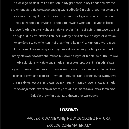
narożnego
baldachim nad łóżkiem
blaty granitowe
blaty kamienne
czarne
drewniane żaluzje do czego pasują
czym odtłuścić meble przed malowaniem
czyszczenie wykładzin Kraków
drewniana podłoga w salonie
drewniana
ściana w sypialni
dywany do sypialni
dywany wełniane indyjskie
fotele
biurowe
fotele biurowe tychy
granatowa sypialnia inspiracje
granatowe dodatki
do sypialni
jak zbudować kominek
kabiny prysznicowe na wymiar wrocław
kolory ścian w salonie
kominki z kamienia
kominki z kamienia warszawa
kurs projektowania wnętrz
kursy projektowania wnętrz
lampka na biurko
lampy stołowe nowoczesne
meble biurowe na wymiar
meble do biura Kraków
meble do biura w Katowicach
meble metalowe producent
najmodniejsze
dywany
nowoczesne kabiny prysznicowe
nowoczesne komody młodzieżowe
podłogi drewniane
podłogi drewniane leszno
pralnia chemiczna warszawa
pralnia dywanów
pranie dywanów jak
regały magazynowe
renowacja mebli
renowacja mebli warszawa
schody drewniane warszawa
łóżka metalowe
żaluzje drewniane
żaluzje drewniane warszawa
LOSOWO
PROJEKTOWANIE WNĘTRZ W ZGODZIE Z NATURĄ:
EKOLOGICZNE MATERIAŁY