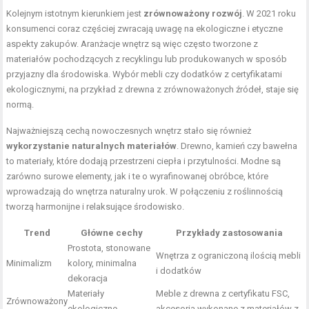
Kolejnym istotnym kierunkiem jest
zrównoważony rozwój
. W 2021 roku
konsumenci coraz częściej zwracają uwagę na ekologiczne i etyczne
aspekty zakupów. Aranżacje wnętrz są więc często tworzone z
materiałów pochodzących z recyklingu lub produkowanych w sposób
przyjazny dla środowiska. Wybór mebli czy dodatków z certyfikatami
ekologicznymi, na przykład z drewna z zrównoważonych źródeł, staje się
normą.
Najważniejszą cechą nowoczesnych wnętrz stało się również
wykorzystanie naturalnych materiałów
. Drewno, kamień czy bawełna
to materiały, które dodają przestrzeni ciepła i przytulności. Modne są
zarówno surowe elementy, jak i te o wyrafinowanej obróbce, które
wprowadzają do wnętrza naturalny urok. W połączeniu z roślinnością
tworzą harmonijne i relaksujące środowisko.
Trend
Główne cechy
Przykłady zastosowania
Prostota, stonowane
Wnętrza z ograniczoną ilością mebli
Minimalizm
kolory, minimalna
i dodatków
dekoracja
Materiały
Meble z drewna z certyfikatu FSC,
Zrównoważony
ekologiczne,
akcesoria wykonane z materiałów z