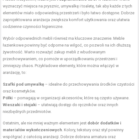
wyznaczyć miejsca na prysznic, umywalkę i toaletę, tak aby każde z tych
elementów miało odpowiednią przestrzeń i było łatwo dostępne. Dobrze
zaprojektowana aranżacja zwiększa komfort użytkowania oraz ułatwia
codzienne czynności higieniczne.
Wybór odpowiednich mebli również ma kluczowe znaczenie. Meble
łazienkowe powinny być odporne na wilgoć, co pozwoli na ich dłuższą
żywotność. Warto rozważyć zakup mebli z wbudowanym
przechowywaniem, co pomoże w uporządkowaniu przestrzeni i
zmniejszy chaos. Przykładowe elementy, które można włączyć w
aranżację, to:
Szafki pod umywalkę
– idealne do przechowywania środków czystości
oraz kosmetyków.
Półki
– pomagają w organizacji akcesoriów, które są często używane.
Wieszaki i stojaki
– ułatwiają dostęp do ręczników oraz innych
niezbędnych przedmiotów.
Ostatnim, ale nie mniej ważnym elementem jest
dobór dodatków i
materiałów wykończeniowych
. Kolory, tekstury oraz styl powinny
współgrać z całością aranżacji. Dobrze dobrana armatura oraz