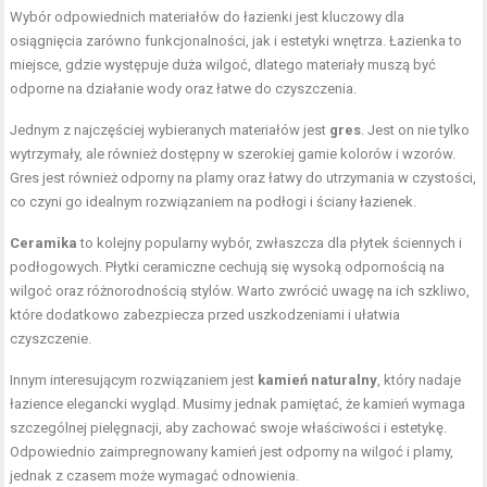
Wybór odpowiednich materiałów do łazienki jest kluczowy dla
osiągnięcia zarówno funkcjonalności, jak i estetyki wnętrza. Łazienka to
miejsce, gdzie występuje duża wilgoć, dlatego materiały muszą być
odporne na działanie wody oraz łatwe do czyszczenia.
Jednym z najczęściej wybieranych materiałów jest
gres
. Jest on nie tylko
wytrzymały, ale również dostępny w szerokiej gamie kolorów i wzorów.
Gres jest również odporny na plamy oraz łatwy do utrzymania w czystości,
co czyni go idealnym rozwiązaniem na podłogi i ściany łazienek.
Ceramika
to kolejny popularny wybór, zwłaszcza dla płytek ściennych i
podłogowych. Płytki ceramiczne cechują się wysoką odpornością na
wilgoć oraz różnorodnością stylów. Warto zwrócić uwagę na ich szkliwo,
które dodatkowo zabezpiecza przed uszkodzeniami i ułatwia
czyszczenie.
Innym interesującym rozwiązaniem jest
kamień naturalny
, który nadaje
łazience elegancki wygląd. Musimy jednak pamiętać, że kamień wymaga
szczególnej pielęgnacji, aby zachować swoje właściwości i estetykę.
Odpowiednio zaimpregnowany kamień jest odporny na wilgoć i plamy,
jednak z czasem może wymagać odnowienia.