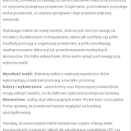
wyborów, ponieważ pozwalają na zaoszczędzenie miejsca na podłodze,
co optycznie powiększa przestrzeń. Dzięki temu, pod meblami pozostaje
wolna przestrzeń, co ułatwia sprzątanie i daje wrażenie większej
swobody.
Wybierając meble do małej łazienki, dobrze jest zwrócić uwagę na
modele z dodatkowymi rozwiązaniami, takimi jak szuflady czy półki.
Szuflady pomogą w organizacji przestrzeni, a półki umożliwiają
wyeksponowanie dekoracji lub przechowywanie niezbędnych
akcesoriów. Oto kilka wskazówek, które warto wziąć pod uwagę przy
wyborze mebli:
Wysokość mebli:
Wybieraj meble o większej wysokości, które
wykorzystają przestrzeń pionową, a nie tylko poziomą.
Kolory i wykończenie:
Jasne kolory oraz błyszczące powierzchnie
mogą odbijać światło, co dodatkowo optycznie powiększa łazienkę.
Minimalizm:
Unikaj zbyt dekoracyjnych mebli. Proste linie i oszczędne
formy sprawią, że przestrzeń będzie wyglądać na bardziej
uporządkowaną.
Pamiętaj, że nowoczesne meble łazienkowe często oferują wiele
innowacyjnych rozwiązań, takich jak wbudowane oświetlenie LED czy