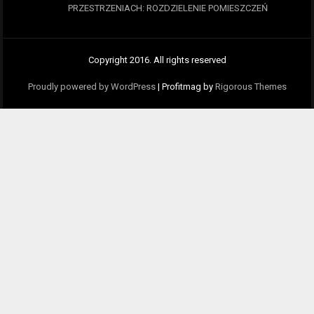
PRZESTRZENIACH: ROZDZIELENIE POMIESZCZEŃ
Copyright 2016. All rights reserved
Proudly powered by WordPress
|
Profitmag by
Rigorous Themes