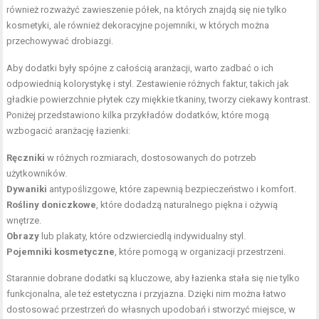
również rozważyć zawieszenie półek, na których znajdą się nie tylko
kosmetyki, ale również dekoracyjne pojemniki, w których można
przechowywać drobiazgi.
Aby dodatki były spójne z całością aranżacji, warto zadbać o ich
odpowiednią kolorystykę i styl. Zestawienie różnych faktur, takich jak
gładkie powierzchnie płytek czy miękkie tkaniny, tworzy ciekawy kontrast.
Poniżej przedstawiono kilka przykładów dodatków, które mogą
wzbogacić aranżację łazienki:
Ręczniki
w różnych rozmiarach, dostosowanych do potrzeb
użytkowników.
Dywaniki
antypoślizgowe, które zapewnią bezpieczeństwo i komfort.
Rośliny doniczkowe
, które dodadzą naturalnego piękna i ożywią
wnętrze.
Obrazy
lub plakaty, które odzwierciedlą indywidualny styl.
Pojemniki kosmetyczne
, które pomogą w organizacji przestrzeni.
Starannie dobrane dodatki są kluczowe, aby łazienka stała się nie tylko
funkcjonalna, ale też estetyczna i przyjazna. Dzięki nim można łatwo
dostosować przestrzeń do własnych upodobań i stworzyć miejsce, w