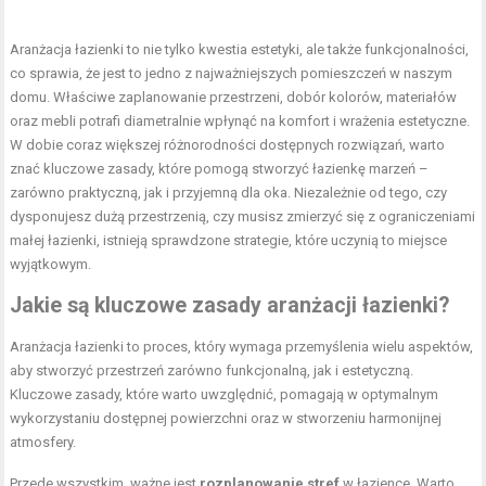
Aranżacja łazienki to nie tylko kwestia estetyki, ale także funkcjonalności,
co sprawia, że jest to jedno z najważniejszych pomieszczeń w naszym
domu. Właściwe zaplanowanie przestrzeni, dobór kolorów, materiałów
oraz mebli potrafi diametralnie wpłynąć na komfort i wrażenia estetyczne.
W dobie coraz większej różnorodności dostępnych rozwiązań, warto
znać kluczowe zasady, które pomogą stworzyć łazienkę marzeń –
zarówno praktyczną, jak i przyjemną dla oka. Niezależnie od tego, czy
dysponujesz dużą przestrzenią, czy musisz zmierzyć się z ograniczeniami
małej łazienki, istnieją sprawdzone strategie, które uczynią to miejsce
wyjątkowym.
Jakie są kluczowe zasady aranżacji łazienki?
Aranżacja łazienki to proces, który wymaga przemyślenia wielu aspektów,
aby stworzyć przestrzeń zarówno funkcjonalną, jak i estetyczną.
Kluczowe zasady, które warto uwzględnić, pomagają w optymalnym
wykorzystaniu dostępnej powierzchni oraz w stworzeniu harmonijnej
atmosfery.
Przede wszystkim, ważne jest
rozplanowanie stref
w łazience. Warto