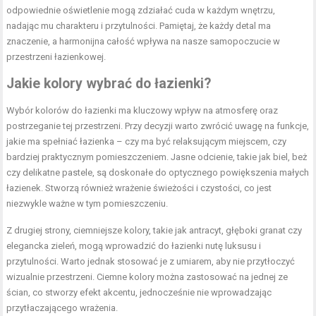
odpowiednie oświetlenie mogą zdziałać cuda w każdym wnętrzu,
nadając mu charakteru i przytulności. Pamiętaj, że każdy detal ma
znaczenie, a harmonijna całość wpływa na nasze samopoczucie w
przestrzeni łazienkowej.
Jakie kolory wybrać do łazienki?
Wybór kolorów do łazienki ma kluczowy wpływ na atmosferę oraz
postrzeganie tej przestrzeni. Przy decyzji warto zwrócić uwagę na funkcje,
jakie ma spełniać łazienka – czy ma być relaksującym miejscem, czy
bardziej praktycznym pomieszczeniem. Jasne odcienie, takie jak biel, beż
czy delikatne pastele, są doskonałe do optycznego powiększenia małych
łazienek. Stworzą również wrażenie świeżości i czystości, co jest
niezwykle ważne w tym pomieszczeniu.
Z drugiej strony, ciemniejsze kolory, takie jak antracyt, głęboki granat czy
elegancka zieleń, mogą wprowadzić do łazienki nutę luksusu i
przytulności. Warto jednak stosować je z umiarem, aby nie przytłoczyć
wizualnie przestrzeni. Ciemne kolory można zastosować na jednej ze
ścian, co stworzy efekt akcentu, jednocześnie nie wprowadzając
przytłaczającego wrażenia.