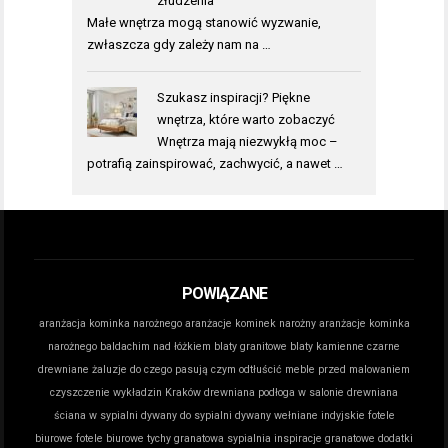
złudzenia
Małe wnętrza mogą stanowić wyzwanie,
zwłaszcza gdy zależy nam na …
Szukasz inspiracji? Piękne
wnętrza, które warto zobaczyć
Wnętrza mają niezwykłą moc –
potrafią zainspirować, zachwycić, a nawet …
POWIĄZANE
aranżacja kominka narożnego
aranżacje kominek narożny
aranżacje kominka
narożnego
baldachim nad łóżkiem
blaty granitowe
blaty kamienne
czarne
drewniane żaluzje do czego pasują
czym odtłuścić meble przed malowaniem
czyszczenie wykładzin Kraków
drewniana podłoga w salonie
drewniana
ściana w sypialni
dywany do sypialni
dywany wełniane indyjskie
fotele
biurowe
fotele biurowe tychy
granatowa sypialnia inspiracje
granatowe dodatki