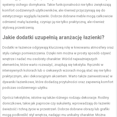
systemy cichego domykania. Takie funkcjonalności nie tylko zwiększają
komfort codziennych użytkowników, ale również przyczyniają się do
estetycznego wyglądu łazienki. Dobrze dobrane meble mogą całkowicie
odmienić małą łazienkę, czyniąc ją nie tylko praktyczną, ale również
stylową przestrzenią.
Jakie dodatki uzupełnią aranżację łazienki?
Dodatki w łazience odgrywają kluczową rolę w kreowaniu atmosfery oraz
stylu całego pomieszczenia. Dzięki nim można w prosty sposób ożywić
wnętrze i nadać mu osobisty charakter. Wśród najważniejszych
elementów, które warto rozważyć, znajdują się tekstylia. Ręczniki w
intensywnych kolorach lub o ciekawych wzorach mogą stać się nie tylko
praktycznym, ale i dekoracyjnym akcentem. Warto także zainwestować w
dywaniki łazienkowe, które dodadzą przytulności oraz zapewnią komfort
podczas codziennego użytku.
Oprócz tekstyliów, istotne są także różnego rodzaju dekoracje. Rośliny
doniczkowe, takie jak paprocie czy sukulenty, wprowadzają do łazienki
świeżość i tchną życie w przestrzeń. Dobrze dobrane obrazy lub grafiki
mogą podkreślić styl wnętrza, nadając mu unikalny charakter. Można