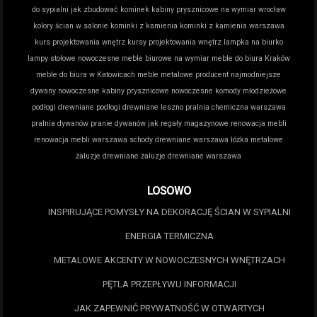
do sypialni
jak zbudować kominek
kabiny prysznicowe na wymiar wrocław
kolory ścian w salonie
kominki z kamienia
kominki z kamienia warszawa
kurs projektowania wnętrz
kursy projektowania wnętrz
lampka na biurko
lampy stołowe nowoczesne
meble biurowe na wymiar
meble do biura Kraków
meble do biura w Katowicach
meble metalowe producent
najmodniejsze
dywany
nowoczesne kabiny prysznicowe
nowoczesne komody młodzieżowe
podłogi drewniane
podłogi drewniane leszno
pralnia chemiczna warszawa
pralnia dywanów
pranie dywanów jak
regały magazynowe
renowacja mebli
renowacja mebli warszawa
schody drewniane warszawa
łóżka metalowe
żaluzje drewniane
żaluzje drewniane warszawa
LOSOWO
INSPIRUJĄCE POMYSŁY NA DEKORACJĘ ŚCIAN W SYPIALNI
ENERGIA TERMICZNA
METALOWE AKCENTY W NOWOCZESNYCH WNĘTRZACH
PĘTLA PRZEPŁYWU INFORMACJI
JAK ZAPEWNIĆ PRYWATNOŚĆ W OTWARTYCH