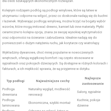
dla osób szukających ekonomicznych rozwiązań.
Kolejnym rodzajem podłóg są podłogi winylowe, które są łatwe w
utrzymaniu i odporne na wilgoć, przez co doskonale nadają się do kuchni
i łazienek. Wybierając podłogę winylową, można liczyć na bogaty wybór
wzorów, które mogą imitować drewno, kamień lub inne materiały. Płytki
ceramiczne to kolejna opcja, znana ze swojej wysokiej wytrzymałości
oraz odporności na ścieranie i zabrudzenia. Idealnie nadają się do
pomieszczeń o dużym natężeniu ruchu, jak korytarze czy wiatrołapy.
Wykładziny dywanowe, choć mniej popularne w nowoczesnych
wnętrzach, oferują wyjątkowy komfort i są często stosowane w
sypialniach oraz pokojach dziecięcych. Są dostępne w różnych kolorach i
fakturach, a ich miękkość sprawia, że są przyjemne w dotyku.
Najlepsze
Typ podłogi
Najważniejsze cechy
zastosowanie
Podłoga
Naturalny wygląd, możliwość
Salony, sypialnie
drewniana
renowacji
Podłoga
Kuchnie, pokoje
Ekonomiczna, szybki montaż
laminowana
dzienne
Podłoga
Odporna na wilgoć, łatwa w