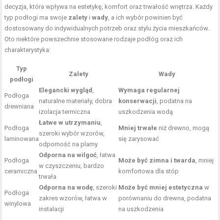
decyzja, która wpływa na estetykę, komfort oraz trwałość wnętrza. Każdy
typ podłogi ma swoje
zalety
i
wady
, a ich wybór powinien być
dostosowany do indywidualnych potrzeb oraz stylu życia mieszkańców.
Oto niektóre powszechnie stosowane rodzaje podłóg oraz ich
charakterystyka:
Typ
Zalety
Wady
podłogi
Elegancki wygląd
,
Wymaga regularnej
Podłoga
naturalne materiały, dobra
konserwacji
, podatna na
drewniana
izolacja termiczna
uszkodzenia wodą
Łatwe w utrzymaniu
,
Podłoga
Mniej trwałe
niż drewno, mogą
szeroki wybór wzorów,
laminowana
się zarysować
odporność na plamy
Odporna na wilgoć
, łatwa
Podłoga
Może być zimna i twarda
, mniej
w czyszczeniu, bardzo
ceramiczna
komfortowa dla stóp
trwała
Odporna na wodę
, szeroki
Może być mniej estetyczna
w
Podłoga
zakres wzorów, łatwa w
porównaniu do drewna, podatna
winylowa
instalacji
na uszkodzenia