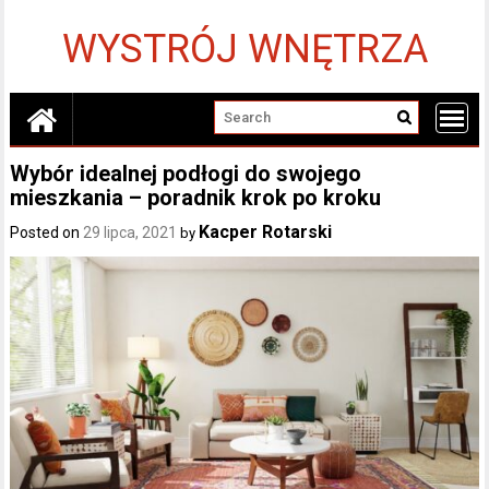
Skip
to
WYSTRÓJ WNĘTRZA
content
Wybór idealnej podłogi do swojego
mieszkania – poradnik krok po kroku
Kacper Rotarski
Posted on
29 lipca, 2021
by