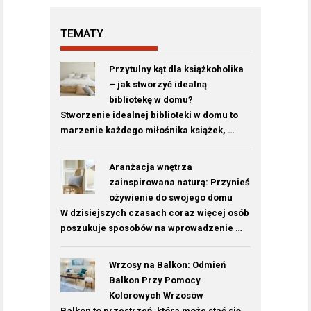
TEMATY
Przytulny kąt dla książkoholika
– jak stworzyć idealną
bibliotekę w domu?
Stworzenie idealnej biblioteki w domu to
marzenie każdego miłośnika książek, …
Aranżacja wnętrza
zainspirowana naturą: Przynieś
ożywienie do swojego domu
W dzisiejszych czasach coraz więcej osób
poszukuje sposobów na wprowadzenie …
Wrzosy na Balkon: Odmień
Balkon Przy Pomocy
Kolorowych Wrzosów
Balkon to przestrzeń, która może stać się