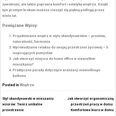
żywotność, ale także poprawia komfort i estetykę wnętrza. Dzięki
tym prostym krokom możesz cieszyć się piękną podłogą przez
wiele lat.
Powiązane Wpisy:
Projektowanie wnętrz w stylu skandynawskim – prostota,
naturalność, harmonia
Wprowadzanie relaksu do swojej przestrzeni życiowej – 5
inspirujących pomysłów
Jak stworzyć miejsce do home office w niewielkim
mieszkaniu?
Praktyczne porady dotyczące aranżacji niewielkiego
balkonu
Posted in
Wnętrze
Nawigacja
Styl skandynawski w mieszaniu
Jak stworzyć ergonomiczną
wpisu
wzorów: Twórz unikalne
przestrzeń pracy w domu:
przestrzenie
Komfortowe biuro w domu