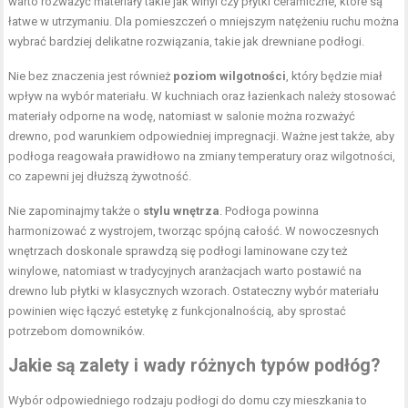
warto rozważyć materiały takie jak winyl czy płytki ceramiczne, które są
łatwe w utrzymaniu. Dla pomieszczeń o mniejszym natężeniu ruchu można
wybrać bardziej delikatne rozwiązania, takie jak drewniane podłogi.
Nie bez znaczenia jest również
poziom wilgotności
, który będzie miał
wpływ na wybór materiału. W kuchniach oraz łazienkach należy stosować
materiały odporne na wodę, natomiast w salonie można rozważyć
drewno, pod warunkiem odpowiedniej impregnacji. Ważne jest także, aby
podłoga reagowała prawidłowo na zmiany temperatury oraz wilgotności,
co zapewni jej dłuższą żywotność.
Nie zapominajmy także o
stylu wnętrza
. Podłoga powinna
harmonizować z wystrojem, tworząc spójną całość. W nowoczesnych
wnętrzach doskonale sprawdzą się podłogi laminowane czy też
winylowe, natomiast w tradycyjnych aranżacjach warto postawić na
drewno lub płytki w klasycznych wzorach. Ostateczny wybór materiału
powinien więc łączyć estetykę z funkcjonalnością, aby sprostać
potrzebom domowników.
Jakie są zalety i wady różnych typów podłóg?
Wybór odpowiedniego rodzaju podłogi do domu czy mieszkania to