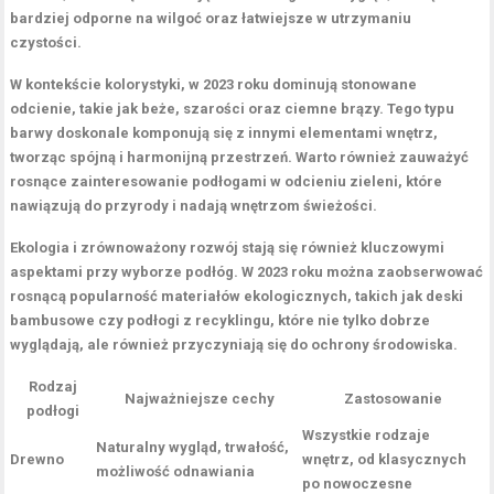
bardziej odporne na wilgoć oraz łatwiejsze w utrzymaniu
czystości.
W kontekście kolorystyki, w 2023 roku dominują
stonowane
odcienie
, takie jak beże, szarości oraz ciemne brązy. Tego typu
barwy doskonale komponują się z innymi elementami wnętrz,
tworząc spójną i harmonijną przestrzeń. Warto również zauważyć
rosnące zainteresowanie podłogami w odcieniu zieleni, które
nawiązują do przyrody i nadają wnętrzom świeżości.
Ekologia i zrównoważony rozwój stają się również kluczowymi
aspektami przy wyborze podłóg. W 2023 roku można zaobserwować
rosnącą popularność materiałów
ekologicznych
, takich jak deski
bambusowe czy podłogi z recyklingu, które nie tylko dobrze
wyglądają, ale również przyczyniają się do ochrony środowiska.
Rodzaj
Najważniejsze cechy
Zastosowanie
podłogi
Wszystkie rodzaje
Naturalny wygląd, trwałość,
Drewno
wnętrz, od klasycznych
możliwość odnawiania
po nowoczesne