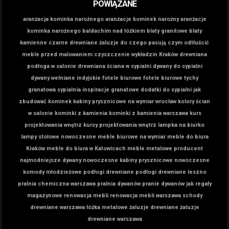
POWIĄZANE
aranżacja kominka narożnego
aranżacje kominek narożny
aranżacje
kominka narożnego
baldachim nad łóżkiem
blaty granitowe
blaty
kamienne
czarne drewniane żaluzje do czego pasują
czym odtłuścić
meble przed malowaniem
czyszczenie wykładzin Kraków
drewniana
podłoga w salonie
drewniana ściana w sypialni
dywany do sypialni
dywany wełniane indyjskie
fotele biurowe
fotele biurowe tychy
granatowa sypialnia inspiracje
granatowe dodatki do sypialni
jak
zbudować kominek
kabiny prysznicowe na wymiar wrocław
kolory ścian
w salonie
kominki z kamienia
kominki z kamienia warszawa
kurs
projektowania wnętrz
kursy projektowania wnętrz
lampka na biurko
lampy stołowe nowoczesne
meble biurowe na wymiar
meble do biura
Kraków
meble do biura w Katowicach
meble metalowe producent
najmodniejsze dywany
nowoczesne kabiny prysznicowe
nowoczesne
komody młodzieżowe
podłogi drewniane
podłogi drewniane leszno
pralnia chemiczna warszawa
pralnia dywanów
pranie dywanów jak
regały
magazynowe
renowacja mebli
renowacja mebli warszawa
schody
drewniane warszawa
łóżka metalowe
żaluzje drewniane
żaluzje
drewniane warszawa