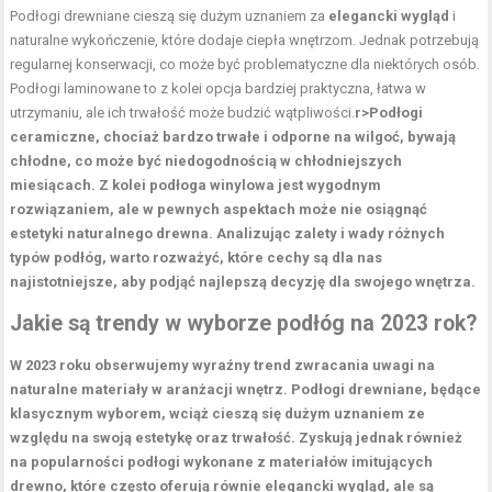
Podłogi drewniane cieszą się dużym uznaniem za
elegancki wygląd
i
naturalne wykończenie, które dodaje ciepła wnętrzom. Jednak potrzebują
regularnej konserwacji, co może być problematyczne dla niektórych osób.
Podłogi laminowane to z kolei opcja bardziej praktyczna, łatwa w
utrzymaniu, ale ich trwałość może budzić wątpliwości.
r>Podłogi
ceramiczne, chociaż bardzo trwałe i odporne na wilgoć, bywają
chłodne, co może być niedogodnością w chłodniejszych
miesiącach. Z kolei podłoga winylowa jest wygodnym
rozwiązaniem, ale w pewnych aspektach może nie osiągnąć
estetyki naturalnego drewna. Analizując
zalety i wady
różnych
typów podłóg, warto rozważyć, które cechy są dla nas
najistotniejsze, aby podjąć najlepszą decyzję dla swojego wnętrza.
Jakie są trendy w wyborze podłóg na 2023 rok?
W 2023 roku obserwujemy wyraźny trend zwracania uwagi na
naturalne materiały
w aranżacji wnętrz. Podłogi drewniane, będące
klasycznym wyborem, wciąż cieszą się dużym uznaniem ze
względu na swoją estetykę oraz trwałość. Zyskują jednak również
na popularności podłogi wykonane z materiałów imitujących
drewno, które często oferują równie elegancki wygląd, ale są