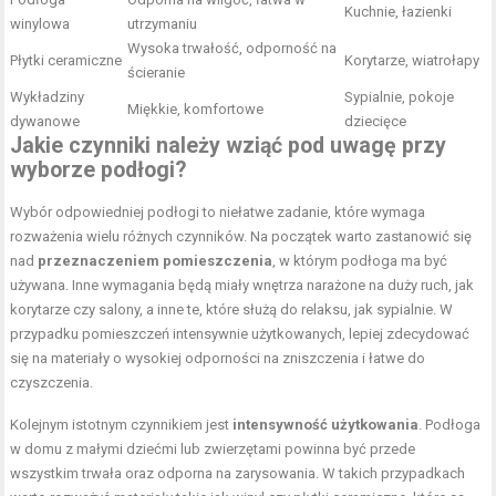
Kuchnie, łazienki
winylowa
utrzymaniu
Wysoka trwałość, odporność na
Płytki ceramiczne
Korytarze, wiatrołapy
ścieranie
Wykładziny
Sypialnie, pokoje
Miękkie, komfortowe
dywanowe
dziecięce
Jakie czynniki należy wziąć pod uwagę przy
wyborze podłogi?
Wybór odpowiedniej podłogi to niełatwe zadanie, które wymaga
rozważenia wielu różnych czynników. Na początek warto zastanowić się
nad
przeznaczeniem pomieszczenia
, w którym podłoga ma być
używana. Inne wymagania będą miały wnętrza narażone na duży ruch, jak
korytarze czy salony, a inne te, które służą do relaksu, jak sypialnie. W
przypadku pomieszczeń intensywnie użytkowanych, lepiej zdecydować
się na materiały o wysokiej odporności na zniszczenia i łatwe do
czyszczenia.
Kolejnym istotnym czynnikiem jest
intensywność użytkowania
. Podłoga
w domu z małymi dziećmi lub zwierzętami powinna być przede
wszystkim trwała oraz odporna na zarysowania. W takich przypadkach