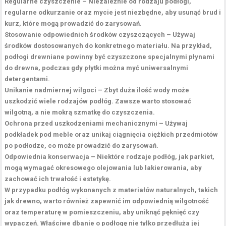
Regularne czyszczenie
– Niezależnie od rodzaju podłogi,
regularne odkurzanie oraz mycie jest niezbędne, aby usunąć brud i
kurz, które mogą prowadzić do zarysowań.
Stosowanie odpowiednich środków czyszczących
– Używaj
środków dostosowanych do konkretnego materiału. Na przykład,
podłogi drewniane powinny być czyszczone specjalnymi płynami
do drewna, podczas gdy płytki można myć uniwersalnymi
detergentami.
Unikanie nadmiernej wilgoci
– Zbyt duża ilość wody może
uszkodzić wiele rodzajów podłóg. Zawsze warto stosować
wilgotną, a nie mokrą szmatkę do czyszczenia.
Ochrona przed uszkodzeniami mechanicznymi
– Używaj
podkładek pod meble oraz unikaj ciągnięcia ciężkich przedmiotów
po podłodze, co może prowadzić do zarysowań.
Odpowiednia konserwacja
– Niektóre rodzaje podłóg, jak parkiet,
mogą wymagać okresowego olejowania lub lakierowania, aby
zachować ich trwałość i estetykę.
W przypadku podłóg wykonanych z materiałów naturalnych, takich
jak drewno, warto również zapewnić im odpowiednią wilgotność
oraz temperaturę w pomieszczeniu, aby uniknąć pęknięć czy
wypaczeń. Właściwe dbanie o podłogę nie tylko przedłuża jej