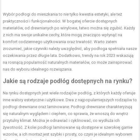
Wybór podłogi do mieszkania to nie tylko kwestia estetyki, ale też
praktyczności i funkcjonalności. W bogatej ofercie dostępnych
materiałów, od drewnianych po winylowe, łatwo można się zgubić. Każdy
z nich ma swoje unikalne cechy, które mogą znacząco wpłynąć na
komfort codziennego użytkowania oraz trwałość. Warto zatem
zrozumieć, jakie czynniki należy uwzględnić, aby podłoga spełniała nasze
oczekiwania przez długie lata. Dodatkowo, trendy na rok 2023 wskazują
na rosnącą popularność naturalnych materiałów, co może zainspirować
nas do wyboru idealnego rozwiązania.
Jakie są rodzaje podłóg dostępnych na rynku?
Na rynku dostępnych jest wiele rodzajów podłóg, z których każdy oferuje
inne walory estetyczne i użytkowe. Dwa z najpopularniejszych rodzajów to
podłogi drewniane oraz laminowane. Podłogi drewniane charakteryzują
się naturalnym wyglądem i ciepłem, co sprawia, że wnoszą do wnętrz
przytulny klimat. Można je odnawiać i cyklinować, co wydłuża ich
żywotność. Z kolei podłogi laminowane są dostępne w szerokiej gamie
wzorów, a ich montaż jest szybki i prosty, co czyni je idealnym wyborem