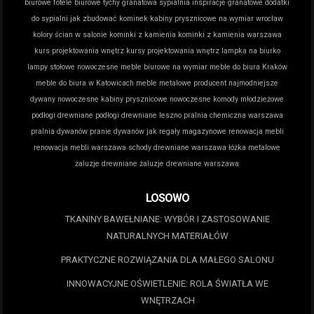
biurowe
fotele biurowe tychy
granatowa sypialnia inspiracje
granatowe dodatki
do sypialni
jak zbudować kominek
kabiny prysznicowe na wymiar wrocław
kolory ścian w salonie
kominki z kamienia
kominki z kamienia warszawa
kurs projektowania wnętrz
kursy projektowania wnętrz
lampka na biurko
lampy stołowe nowoczesne
meble biurowe na wymiar
meble do biura Kraków
meble do biura w Katowicach
meble metalowe producent
najmodniejsze
dywany
nowoczesne kabiny prysznicowe
nowoczesne komody młodzieżowe
podłogi drewniane
podłogi drewniane leszno
pralnia chemiczna warszawa
pralnia dywanów
pranie dywanów jak
regały magazynowe
renowacja mebli
renowacja mebli warszawa
schody drewniane warszawa
łóżka metalowe
żaluzje drewniane
żaluzje drewniane warszawa
LOSOWO
TKANINY BAWEŁNIANE: WYBÓR I ZASTOSOWANIE
NATURALNYCH MATERIAŁÓW
PRAKTYCZNE ROZWIĄZANIA DLA MAŁEGO SALONU
INNOWACYJNE OŚWIETLENIE: ROLA ŚWIATŁA WE
WNĘTRZACH