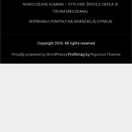
NOWOCZESNE KOMINKI – STYLOWE ŹRÓDŁO CIEPŁA W
TWOIM MIESZKANIU
WSPANIAŁE POMYSŁY NA ARANŻACJĘ SYPIALNI
Copyright 2016. All rights reserved
Proudly powered by WordPress
|
Profitmag by
Rigorous Themes