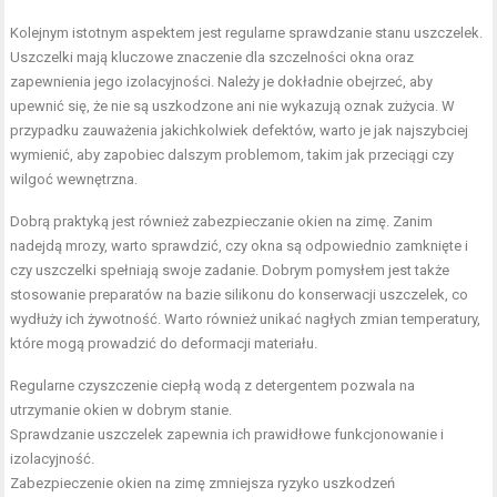
Kolejnym istotnym aspektem jest regularne sprawdzanie stanu uszczelek.
Uszczelki mają kluczowe znaczenie dla szczelności okna oraz
zapewnienia jego izolacyjności. Należy je dokładnie obejrzeć, aby
upewnić się, że nie są uszkodzone ani nie wykazują oznak zużycia. W
przypadku zauważenia jakichkolwiek defektów, warto je jak najszybciej
wymienić, aby zapobiec dalszym problemom, takim jak przeciągi czy
wilgoć wewnętrzna.
Dobrą praktyką jest również zabezpieczanie okien na zimę. Zanim
nadejdą mrozy, warto sprawdzić, czy okna są odpowiednio zamknięte i
czy uszczelki spełniają swoje zadanie. Dobrym pomysłem jest także
stosowanie preparatów na bazie silikonu do konserwacji uszczelek, co
wydłuży ich żywotność. Warto również unikać nagłych zmian temperatury,
które mogą prowadzić do deformacji materiału.
Regularne czyszczenie ciepłą wodą z detergentem pozwala na
utrzymanie okien w dobrym stanie.
Sprawdzanie uszczelek zapewnia ich prawidłowe funkcjonowanie i
izolacyjność.
Zabezpieczenie okien na zimę zmniejsza ryzyko uszkodzeń