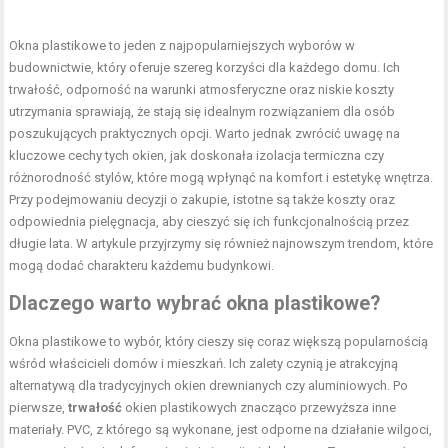
Okna plastikowe to jeden z najpopularniejszych wyborów w
budownictwie, który oferuje szereg korzyści dla każdego domu. Ich
trwałość, odporność na warunki atmosferyczne oraz niskie koszty
utrzymania sprawiają, że stają się idealnym rozwiązaniem dla osób
poszukujących praktycznych opcji. Warto jednak zwrócić uwagę na
kluczowe cechy tych okien, jak doskonała izolacja termiczna czy
różnorodność stylów, które mogą wpłynąć na komfort i estetykę wnętrza.
Przy podejmowaniu decyzji o zakupie, istotne są także koszty oraz
odpowiednia pielęgnacja, aby cieszyć się ich funkcjonalnością przez
długie lata. W artykule przyjrzymy się również najnowszym trendom, które
mogą dodać charakteru każdemu budynkowi.
Dlaczego warto wybrać okna plastikowe?
Okna plastikowe to wybór, który cieszy się coraz większą popularnością
wśród właścicieli domów i mieszkań. Ich zalety czynią je atrakcyjną
alternatywą dla tradycyjnych okien drewnianych czy aluminiowych. Po
pierwsze,
trwałość
okien plastikowych znacząco przewyższa inne
materiały. PVC, z którego są wykonane, jest odporne na działanie wilgoci,