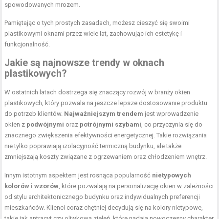
spowodowanych mrozem.
Pamiętając o tych prostych zasadach, możesz cieszyć się swoimi
plastikowymi oknami przez wiele lat, zachowując ich estetykę i
funkcjonalność.
Jakie są najnowsze trendy w oknach
plastikowych?
W ostatnich latach dostrzega się znaczący rozwój w branży okien
plastikowych, który pozwala na jeszcze lepsze dostosowanie produktu
do potrzeb klientów.
Najważniejszym trendem
jest wprowadzenie
okien z
podwójnymi
oraz
potrójnymi szybami
, co przyczynia się do
znacznego zwiększenia efektywności energetycznej. Takie rozwiązania
nie tylko poprawiają izolacyjność termiczną budynku, ale także
zmniejszają koszty związane z ogrzewaniem oraz chłodzeniem wnętrz.
Innym istotnym aspektem jest rosnąca popularność
nietypowych
kolorów i wzorów
, które pozwalają na personalizację okien w zależności
od stylu architektonicznego budynku oraz indywidualnych preferencji
mieszkańców. Klienci coraz chętniej decydują się na kolory nietypowe,
takie jak antracyt czy oliwkowa zieleń, które nadają nowoczesny charakter