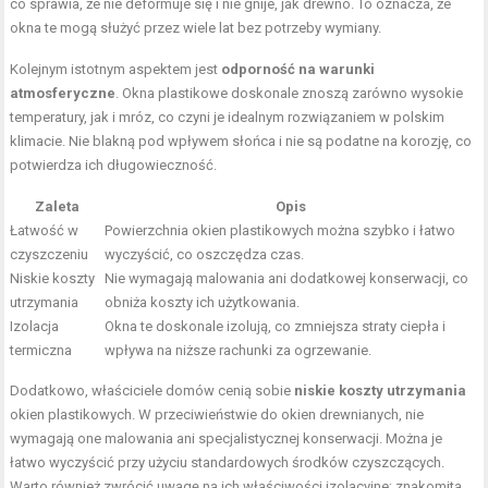
co sprawia, że nie deformuje się i nie gnije, jak drewno. To oznacza, że
okna te mogą służyć przez wiele lat bez potrzeby wymiany.
Kolejnym istotnym aspektem jest
odporność na warunki
atmosferyczne
. Okna plastikowe doskonale znoszą zarówno wysokie
temperatury, jak i mróz, co czyni je idealnym rozwiązaniem w polskim
klimacie. Nie blakną pod wpływem słońca i nie są podatne na korozję, co
potwierdza ich długowieczność.
Zaleta
Opis
Łatwość w
Powierzchnia okien plastikowych można szybko i łatwo
czyszczeniu
wyczyścić, co oszczędza czas.
Niskie koszty
Nie wymagają malowania ani dodatkowej konserwacji, co
utrzymania
obniża koszty ich użytkowania.
Izolacja
Okna te doskonale izolują, co zmniejsza straty ciepła i
termiczna
wpływa na niższe rachunki za ogrzewanie.
Dodatkowo, właściciele domów cenią sobie
niskie koszty utrzymania
okien plastikowych. W przeciwieństwie do okien drewnianych, nie
wymagają one malowania ani specjalistycznej konserwacji. Można je
łatwo wyczyścić przy użyciu standardowych środków czyszczących.
Warto również zwrócić uwagę na ich właściwości izolacyjne; znakomita