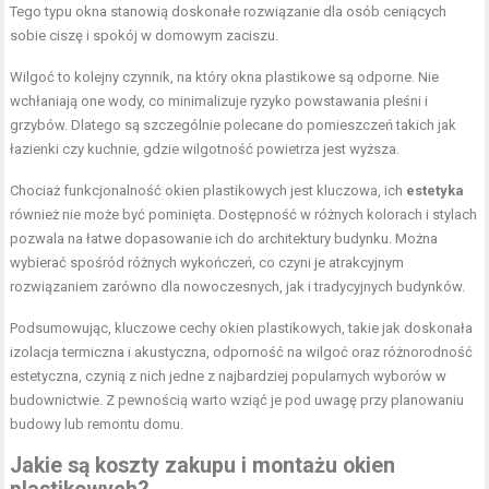
Tego typu okna stanowią doskonałe rozwiązanie dla osób ceniących
sobie ciszę i spokój w domowym zaciszu.
Wilgoć to kolejny czynnik, na który okna plastikowe są odporne. Nie
wchłaniają one wody, co minimalizuje ryzyko powstawania pleśni i
grzybów. Dlatego są szczególnie polecane do pomieszczeń takich jak
łazienki czy kuchnie, gdzie wilgotność powietrza jest wyższa.
Chociaż funkcjonalność okien plastikowych jest kluczowa, ich
estetyka
również nie może być pominięta. Dostępność w różnych kolorach i stylach
pozwala na łatwe dopasowanie ich do architektury budynku. Można
wybierać spośród różnych wykończeń, co czyni je atrakcyjnym
rozwiązaniem zarówno dla nowoczesnych, jak i tradycyjnych budynków.
Podsumowując, kluczowe cechy okien plastikowych, takie jak doskonała
izolacja termiczna i akustyczna, odporność na wilgoć oraz różnorodność
estetyczna, czynią z nich jedne z najbardziej popularnych wyborów w
budownictwie. Z pewnością warto wziąć je pod uwagę przy planowaniu
budowy lub remontu domu.
Jakie są koszty zakupu i montażu okien