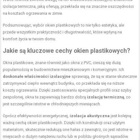
izolacja termiczna, jaką oferują, przekłada się na znaczne oszczędności
na kosztach ogrzewania w zimie.
Podsumowując, wybór okien plastikowych to nie tylko estetyka, ale
przede wszystkim praktyczność i długotrwałość, które wpłyną na
komfort życia w twoim domu.
Jakie są kluczowe cechy okien plastikowych?
Okna plastikowe, znane również jako okna z PVC, cieszą się dużą
popularnością w budownictwie mieszkaniowym i komercyjnym. Ich
doskonałe właściwości izolacyjne
sprawiają, że są w stanie skutecznie
zatrzymywać ciepło wewnątrz budynku, co przekłada się na niższe
koszty ogrzewania. Dzięki zastosowaniu specjalnych profili oraz szyby
zespolonej, okna te zapewniają bardzo dobrą
izolację termiczną
, co
jest szczególnie istotne w chłodniejszych miesiącach.
Oprócz efektywności energetycznej,
izolacja akustyczna
jest kolejną
ważną cechą okien plastikowych. Dzięki ich konstrukcji oraz użytym
materiałom, skutecznie redukują one hałas z zewnątrz, co jest istotne w
miejscach o dużym natężeniu ruchu lub w pobliżu głośnych sąsiadów.