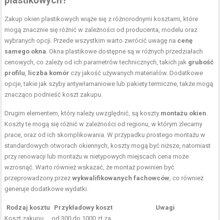
plastikowych?
Zakup okien plastikowych wiąże się z różnorodnymi kosztami, które
mogą znacznie się różnić w zależności od producenta, modelu oraz
wybranych opcji. Przede wszystkim warto zwrócić uwagę na
cenę
samego okna
. Okna plastikowe dostępne są w różnych przedziałach
cenowych, co zależy od ich parametrów technicznych, takich jak
grubość
profilu
,
liczba komór
czy jakość używanych materiałów. Dodatkowe
opcje, takie jak szyby antywłamaniowe lub pakiety termiczne, także mogą
znacząco podnieść koszt zakupu.
Drugim elementem, który należy uwzględnić, są koszty
montażu okien
.
Koszty te mogą się różnić w zależności od regionu, w którym zlecamy
prace, oraz od ich skomplikowania. W przypadku prostego montażu w
standardowych otworach okiennych, koszty mogą być niższe, natomiast
przy renowacji lub montażu w nietypowych miejscach cena może
wzrosnąć. Warto również wskazać, że montaż powinien być
przeprowadzony przez
wykwalifikowanych fachowców
, co również
generuje dodatkowe wydatki.
Rodzaj kosztu
Przykładowy koszt
Uwagi
Koszt zakupu
od 300 do 1000 zł za