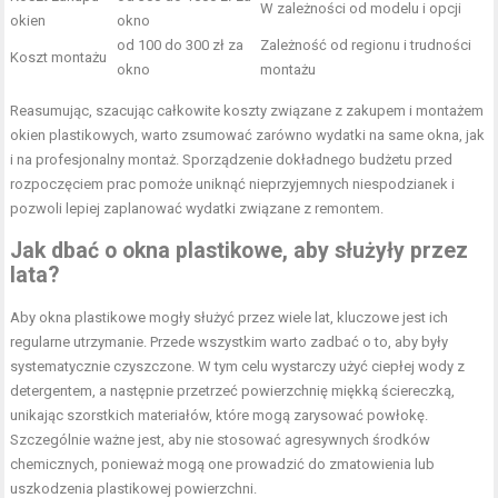
W zależności od modelu i opcji
okien
okno
od 100 do 300 zł za
Zależność od regionu i trudności
Koszt montażu
okno
montażu
Reasumując, szacując całkowite koszty związane z zakupem i montażem
okien plastikowych, warto zsumować zarówno wydatki na same okna, jak
i na profesjonalny montaż. Sporządzenie dokładnego budżetu przed
rozpoczęciem prac pomoże uniknąć nieprzyjemnych niespodzianek i
pozwoli lepiej zaplanować wydatki związane z remontem.
Jak dbać o okna plastikowe, aby służyły przez
lata?
Aby okna plastikowe mogły służyć przez wiele lat, kluczowe jest ich
regularne utrzymanie. Przede wszystkim warto zadbać o to, aby były
systematycznie czyszczone. W tym celu wystarczy użyć ciepłej wody z
detergentem, a następnie przetrzeć powierzchnię miękką ściereczką,
unikając szorstkich materiałów, które mogą zarysować powłokę.
Szczególnie ważne jest, aby nie stosować agresywnych środków
chemicznych, ponieważ mogą one prowadzić do zmatowienia lub
uszkodzenia plastikowej powierzchni.