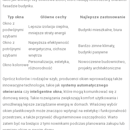
fasadzie budynku.
Typ okna
Główne cechy
Najlepsze zastosowanie
Okno z
Lepsza izolacja cieplna,
podwójnymi
Budynki mieszkalne, biura
mniejsze straty energii
szybami
Okno z
Najwyższa efektywność
Bardzo zimne klimaty,
potrójnymi
energetyczna, cichsze
budynki pasywne
szybami
wnętrza
Personalizacja, estetyka,
Nowoczesne budownictwo,
Okno kolorowe
różnorodność
projekty architektoniczne
Oprócz kolorów i rodzajów szyb, producenci okien wprowadzają także
innowacyjne technologie, takie jak
systemy automatycznego
otwierania
czy
inteligentne okna
, które mogą komunikować się z
domową siecią. Takie rozwiązania zwiększają komfort użytkowania i
umożliwiają lepsze zarządzanie energią w domach. Właściwy wybór
okien plastikowych może znacząco wpłynąć na estetykę i funkcjonalność
przestrzeni, a także przynieść długoterminowe oszczędności. Warto
zatem być na bieżąco z tymi nowinkami podczas planowania zakupu lub
wymiany okien w swoim domu.