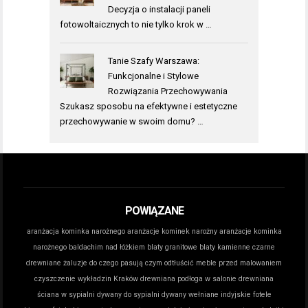
Decyzja o instalacji paneli
fotowoltaicznych to nie tylko krok w …
Tanie Szafy Warszawa:
Funkcjonalne i Stylowe
Rozwiązania Przechowywania
Szukasz sposobu na efektywne i estetyczne
przechowywanie w swoim domu? …
POWIĄZANE
aranżacja kominka narożnego
aranżacje kominek narożny
aranżacje kominka
narożnego
baldachim nad łóżkiem
blaty granitowe
blaty kamienne
czarne
drewniane żaluzje do czego pasują
czym odtłuścić meble przed malowaniem
czyszczenie wykładzin Kraków
drewniana podłoga w salonie
drewniana
ściana w sypialni
dywany do sypialni
dywany wełniane indyjskie
fotele