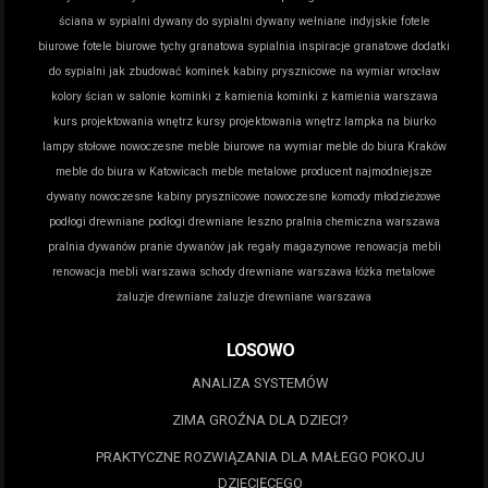
ściana w sypialni
dywany do sypialni
dywany wełniane indyjskie
fotele
biurowe
fotele biurowe tychy
granatowa sypialnia inspiracje
granatowe dodatki
do sypialni
jak zbudować kominek
kabiny prysznicowe na wymiar wrocław
kolory ścian w salonie
kominki z kamienia
kominki z kamienia warszawa
kurs projektowania wnętrz
kursy projektowania wnętrz
lampka na biurko
lampy stołowe nowoczesne
meble biurowe na wymiar
meble do biura Kraków
meble do biura w Katowicach
meble metalowe producent
najmodniejsze
dywany
nowoczesne kabiny prysznicowe
nowoczesne komody młodzieżowe
podłogi drewniane
podłogi drewniane leszno
pralnia chemiczna warszawa
pralnia dywanów
pranie dywanów jak
regały magazynowe
renowacja mebli
renowacja mebli warszawa
schody drewniane warszawa
łóżka metalowe
żaluzje drewniane
żaluzje drewniane warszawa
LOSOWO
ANALIZA SYSTEMÓW
ZIMA GROŹNA DLA DZIECI?
PRAKTYCZNE ROZWIĄZANIA DLA MAŁEGO POKOJU
DZIECIĘCEGO