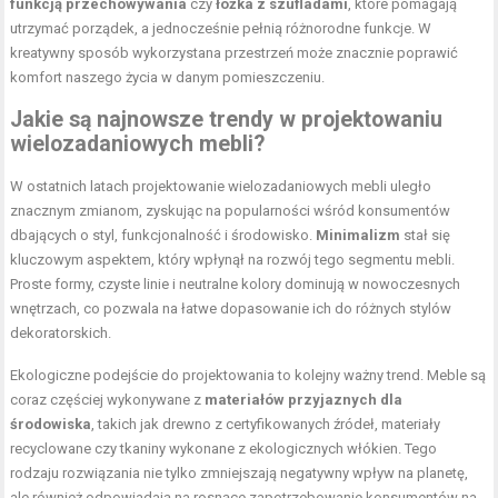
funkcją przechowywania
czy
łóżka z szufladami
, które pomagają
utrzymać porządek, a jednocześnie pełnią różnorodne funkcje. W
kreatywny sposób wykorzystana przestrzeń może znacznie poprawić
komfort naszego życia w danym pomieszczeniu.
Jakie są najnowsze trendy w projektowaniu
wielozadaniowych mebli?
W ostatnich latach projektowanie wielozadaniowych mebli uległo
znacznym zmianom, zyskując na popularności wśród konsumentów
dbających o styl, funkcjonalność i środowisko.
Minimalizm
stał się
kluczowym aspektem, który wpłynął na rozwój tego segmentu mebli.
Proste formy, czyste linie i neutralne kolory dominują w nowoczesnych
wnętrzach, co pozwala na łatwe dopasowanie ich do różnych stylów
dekoratorskich.
Ekologiczne podejście do projektowania to kolejny ważny trend. Meble są
coraz częściej wykonywane z
materiałów przyjaznych dla
środowiska
, takich jak drewno z certyfikowanych źródeł, materiały
recyclowane czy tkaniny wykonane z ekologicznych włókien. Tego
rodzaju rozwiązania nie tylko zmniejszają negatywny wpływ na planetę,
ale również odpowiadają na rosnące zapotrzebowanie konsumentów na