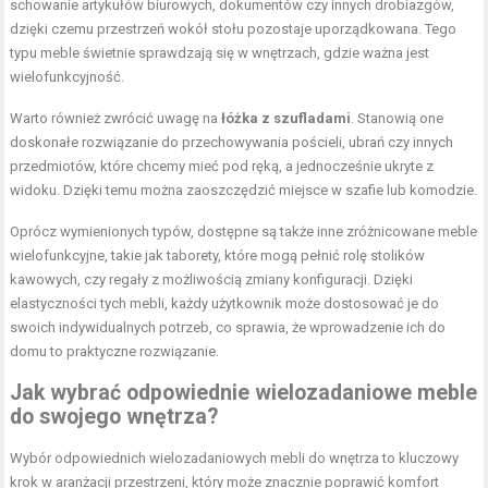
schowanie artykułów biurowych, dokumentów czy innych drobiazgów,
dzięki czemu przestrzeń wokół stołu pozostaje uporządkowana. Tego
typu meble świetnie sprawdzają się w wnętrzach, gdzie ważna jest
wielofunkcyjność.
Warto również zwrócić uwagę na
łóżka z szufladami
. Stanowią one
doskonałe rozwiązanie do przechowywania pościeli, ubrań czy innych
przedmiotów, które chcemy mieć pod ręką, a jednocześnie ukryte z
widoku. Dzięki temu można zaoszczędzić miejsce w szafie lub komodzie.
Oprócz wymienionych typów, dostępne są także inne zróżnicowane meble
wielofunkcyjne, takie jak taborety, które mogą pełnić rolę stolików
kawowych, czy regały z możliwością zmiany konfiguracji. Dzięki
elastyczności tych mebli, każdy użytkownik może dostosować je do
swoich indywidualnych potrzeb, co sprawia, że wprowadzenie ich do
domu to praktyczne rozwiązanie.
Jak wybrać odpowiednie wielozadaniowe meble
do swojego wnętrza?
Wybór odpowiednich wielozadaniowych mebli do wnętrza to kluczowy
krok w aranżacji przestrzeni, który może znacznie poprawić komfort