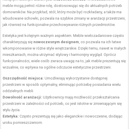
meble mogą pełnić różne rolę, dostosowując się do aktualnych potrzeb
domowników. Na przykład, stół, który może być rozkładany, a także ma
wbudowane schowki, pozwala na szybkie zmiany w aranżacji przestrzeni,
jak również na funkcjonalne przechowywanie różnych przedmiotów.
Estetyka jest kolejnym ważnym aspektem. Meble wielozadaniowe często
charakteryzują się
nowoczesnym designem
, co pozwala na ich łatwe
wkomponowanie w różne style wnętrzarskie. Dzięki temu, nawet w małych
mieszkaniach, można utrzymać stylowy i harmonijny wygląd. Oprócz
funkcjonalności, wiele osób zwraca uwagę na to, jak meble prezentują się
wizualnie, co wpływa na ogólne odczucie estetyczne przestrzeni.
Oszczędność miejsca:
Umożliwiają wykorzystanie dostępnej
przestrzeni w sposób optymalny, eliminując potrzebę posiadania wielu
oddzielnych mebli.
Dowolność aranżacji:
Użytkownicy mają możliwość przekształcania
przestrzeni w zależności od potrzeb, co jest istotne w zmieniającym się
stylu życia.
Estetyka:
Często prezentują się jako eleganckie i nowoczesne, dodając
uroku pomieszczeniom.