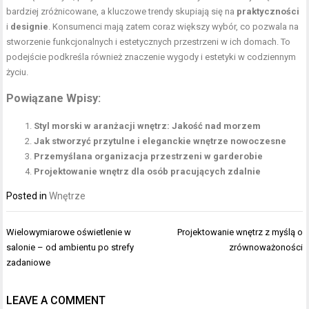
bardziej zróżnicowane, a kluczowe trendy skupiają się na
praktyczności
i
designie
. Konsumenci mają zatem coraz większy wybór, co pozwala na
stworzenie funkcjonalnych i estetycznych przestrzeni w ich domach. To
podejście podkreśla również znaczenie wygody i estetyki w codziennym
życiu.
Powiązane Wpisy:
Styl morski w aranżacji wnętrz: Jakość nad morzem
Jak stworzyć przytulne i eleganckie wnętrze nowoczesne
Przemyślana organizacja przestrzeni w garderobie
Projektowanie wnętrz dla osób pracujących zdalnie
Posted in
Wnętrze
Nawigacja
Wielowymiarowe oświetlenie w
Projektowanie wnętrz z myślą o
wpisu
salonie – od ambientu po strefy
zrównoważoności
zadaniowe
LEAVE A COMMENT