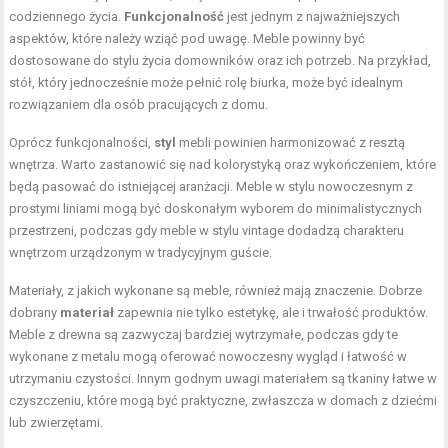
codziennego życia.
Funkcjonalność
jest jednym z najważniejszych
aspektów, które należy wziąć pod uwagę. Meble powinny być
dostosowane do stylu życia domowników oraz ich potrzeb. Na przykład,
stół, który jednocześnie może pełnić rolę biurka, może być idealnym
rozwiązaniem dla osób pracujących z domu.
Oprócz funkcjonalności,
styl
mebli powinien harmonizować z resztą
wnętrza. Warto zastanowić się nad kolorystyką oraz wykończeniem, które
będą pasować do istniejącej aranżacji. Meble w stylu nowoczesnym z
prostymi liniami mogą być doskonałym wyborem do minimalistycznych
przestrzeni, podczas gdy meble w stylu vintage dodadzą charakteru
wnętrzom urządzonym w tradycyjnym guście.
Materiały, z jakich wykonane są meble, również mają znaczenie. Dobrze
dobrany
materiał
zapewnia nie tylko estetykę, ale i trwałość produktów.
Meble z drewna są zazwyczaj bardziej wytrzymałe, podczas gdy te
wykonane z metalu mogą oferować nowoczesny wygląd i łatwość w
utrzymaniu czystości. Innym godnym uwagi materiałem są tkaniny łatwe w
czyszczeniu, które mogą być praktyczne, zwłaszcza w domach z dziećmi
lub zwierzętami.