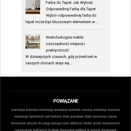
Farba do Tapet: Jak Wybrać
Odpowiednią Farbę dla Tapet
Wybór odpowiedniej farby do
tapet może być kluczowym elementem w …
Wielofunkcyjne meble:
oszczędność miejsca i
praktyczność
W dzisiejszych czasach, gdy przestrzeń w
naszych domach staje się …
POWIĄZANE
aranżacja kominka narożnego
aranżacje kominek narożny
aranżacje kominka
narożnego
baldachim nad łóżkiem
blaty granitowe
blaty kamienne
czarne
drewniane żaluzje do czego pasują
czym odtłuścić meble przed malowaniem
czyszczenie wykładzin Kraków
drewniana podłoga w salonie
drewniana