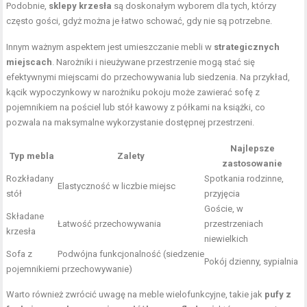
Podobnie,
sklepy krzesła
są doskonałym wyborem dla tych, którzy
często gości, gdyż można je łatwo schować, gdy nie są potrzebne.
Innym ważnym aspektem jest umieszczanie mebli w
strategicznych
miejscach
. Narożniki i nieużywane przestrzenie mogą stać się
efektywnymi miejscami do przechowywania lub siedzenia. Na przykład,
kącik wypoczynkowy w narożniku pokoju może zawierać sofę z
pojemnikiem na pościel lub stół kawowy z półkami na książki, co
pozwala na maksymalne wykorzystanie dostępnej przestrzeni.
Najlepsze
Typ mebla
Zalety
zastosowanie
Rozkładany
Spotkania rodzinne,
Elastyczność w liczbie miejsc
stół
przyjęcia
Goście, w
Składane
Łatwość przechowywania
przestrzeniach
krzesła
niewielkich
Sofa z
Podwójna funkcjonalność (siedzenie
Pokój dzienny, sypialnia
pojemnikiem
i przechowywanie)
Warto również zwrócić uwagę na meble wielofunkcyjne, takie jak
pufy z