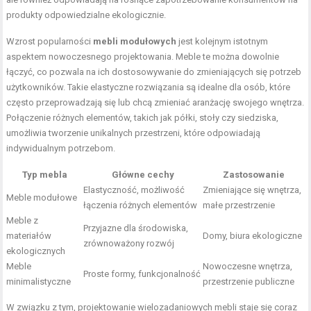
produkty odpowiedzialne ekologicznie.
Wzrost popularności
mebli modułowych
jest kolejnym istotnym
aspektem nowoczesnego projektowania. Meble te można dowolnie
łączyć, co pozwala na ich dostosowywanie do zmieniających się potrzeb
użytkowników. Takie elastyczne rozwiązania są idealne dla osób, które
często przeprowadzają się lub chcą zmieniać aranżację swojego wnętrza.
Połączenie różnych elementów, takich jak półki, stoły czy siedziska,
umożliwia tworzenie unikalnych przestrzeni, które odpowiadają
indywidualnym potrzebom.
Typ mebla
Główne cechy
Zastosowanie
Elastyczność, możliwość
Zmieniające się wnętrza,
Meble modułowe
łączenia różnych elementów
małe przestrzenie
Meble z
Przyjazne dla środowiska,
materiałów
Domy, biura ekologiczne
zrównoważony rozwój
ekologicznych
Meble
Nowoczesne wnętrza,
Proste formy, funkcjonalność
minimalistyczne
przestrzenie publiczne
W związku z tym, projektowanie wielozadaniowych mebli staje się coraz