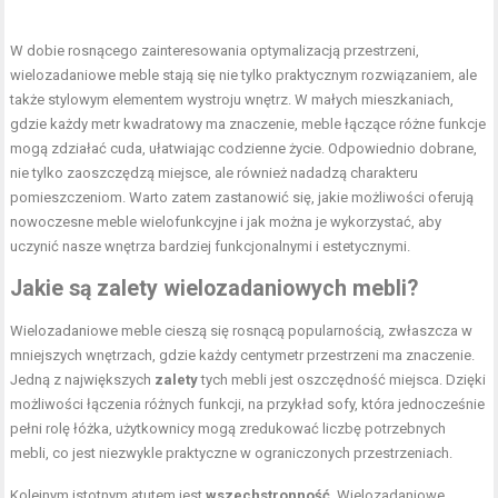
W dobie rosnącego zainteresowania optymalizacją przestrzeni,
wielozadaniowe meble stają się nie tylko praktycznym rozwiązaniem, ale
także stylowym elementem wystroju wnętrz. W małych mieszkaniach,
gdzie każdy metr kwadratowy ma znaczenie, meble łączące różne funkcje
mogą zdziałać cuda, ułatwiając codzienne życie. Odpowiednio dobrane,
nie tylko zaoszczędzą miejsce, ale również nadadzą charakteru
pomieszczeniom. Warto zatem zastanowić się, jakie możliwości oferują
nowoczesne meble wielofunkcyjne i jak można je wykorzystać, aby
uczynić nasze wnętrza bardziej funkcjonalnymi i estetycznymi.
Jakie są zalety wielozadaniowych mebli?
Wielozadaniowe meble cieszą się rosnącą popularnością, zwłaszcza w
mniejszych wnętrzach, gdzie każdy centymetr przestrzeni ma znaczenie.
Jedną z największych
zalety
tych mebli jest oszczędność miejsca. Dzięki
możliwości łączenia różnych funkcji, na przykład sofy, która jednocześnie
pełni rolę łóżka, użytkownicy mogą zredukować liczbę potrzebnych
mebli, co jest niezwykle praktyczne w ograniczonych przestrzeniach.
Kolejnym istotnym atutem jest
wszechstronność
. Wielozadaniowe