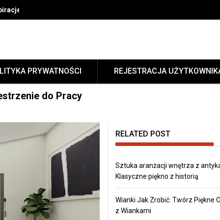
nspiracje i trendy w akcesoriach meblowych
LITYKA PRYWATNOŚCI
REJESTRACJA UŻYTKOWNIK
strzenie do Pracy
RELATED POST
Sztuka aranżacji wnętrza z antyk
Klasyczne piękno z historią
Wianki Jak Zrobić: Twórz Piękne
z Wiankami