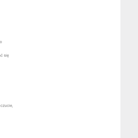
do
ć się
czucie,