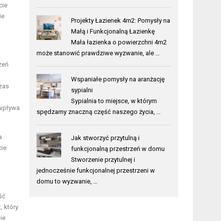
cie
ie
Projekty Łazienek 4m2: Pomysły na
Małą i Funkcjonalną Łazienkę
Mała łazienka o powierzchni 4m2
może stanowić prawdziwe wyzwanie, ale …
zeń
Wspaniałe pomysły na aranżację
zas
sypialni
Sypialnia to miejsce, w którym
 wpływa
spędzamy znaczną część naszego życia, …
a
Jak stworzyć przytulną i
cie
funkcjonalną przestrzeń w domu
Stworzenie przytulnej i
jednocześnie funkcjonalnej przestrzeni w
domu to wyzwanie, …
ść
, który
ie