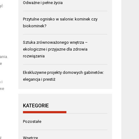
Odważne i pełne życia
ąć
Przytulne ognisko w salonie: kominek czy
biokominek?
Sztuka zrównoważonego wnętrza –
ekologiczne i przyjazne dla zdrowia
rozwiązania
ania.
e
Ekskluzywne projekty domowych gabinetów:
elegancja i prestiż
 i
owe
KATEGORIE
Pozostałe
z
Wnętrze