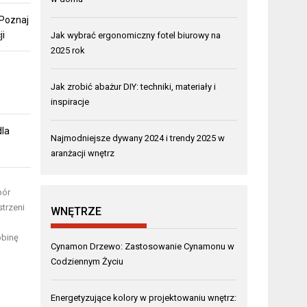
 Poznaj
ji
Jak wybrać ergonomiczny fotel biurowy na
2025 rok
Jak zrobić abażur DIY: techniki, materiały i
inspiracje
dla
Najmodniejsze dywany 2024 i trendy 2025 w
aranżacji wnętrz
bór
trzeni
WNĘTRZE
k
obinę
Cynamon Drzewo: Zastosowanie Cynamonu w
Codziennym Życiu
Energetyzujące kolory w projektowaniu wnętrz: