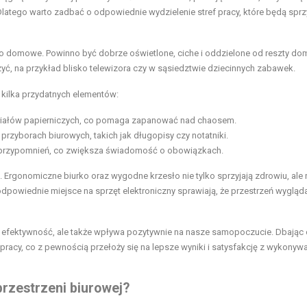
 Dlatego warto zadbać o odpowiednie wydzielenie stref pracy, które będą sprz
ro domowe. Powinno być dobrze oświetlone, ciche i oddzielone od reszty d
zyć, na przykład blisko telewizora czy w sąsiedztwie dziecinnych zabawek.
 kilka przydatnych elementów:
iałów papierniczych, co pomaga zapanować nad chaosem.
zyborach biurowych, takich jak długopisy czy notatniki.
przypomnień, co zwiększa świadomość o obowiązkach.
 Ergonomiczne biurko oraz wygodne krzesło nie tylko sprzyjają zdrowiu, ale
dpowiednie miejsce na sprzęt elektroniczny sprawiają, że przestrzeń wygląd
 efektywność, ale także wpływa pozytywnie na nasze samopoczucie. Dbając 
 pracy, co z pewnością przełoży się na lepsze wyniki i satysfakcję z wykonyw
przestrzeni biurowej?