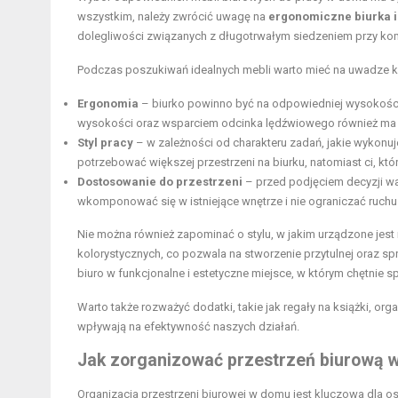
wszystkim, należy zwrócić uwagę na
ergonomiczne biurka i
dolegliwości związanych z długotrwałym siedzeniem przy ko
Podczas poszukiwań idealnych mebli warto mieć na uwadze k
Ergonomia
– biurko powinno być na odpowiedniej wysokości,
wysokości oraz wsparciem odcinka lędźwiowego również ma i
Styl pracy
– w zależności od charakteru zadań, jakie wykonu
potrzebować większej przestrzeni na biurku, natomiast ci, k
Dostosowanie do przestrzeni
– przed podjęciem decyzji w
wkomponować się w istniejące wnętrze i nie ograniczać ruch
Nie można również zapominać o stylu, w jakim urządzone jest
kolorystycznych, co pozwala na stworzenie przytulnej oraz 
biuro w funkcjonalne i estetyczne miejsce, w którym chętnie 
Warto także rozważyć dodatki, takie jak regały na książki, org
wpływają na efektywność naszych działań.
Jak zorganizować przestrzeń biurową 
Organizacja przestrzeni biurowej w domu jest kluczowa dla os