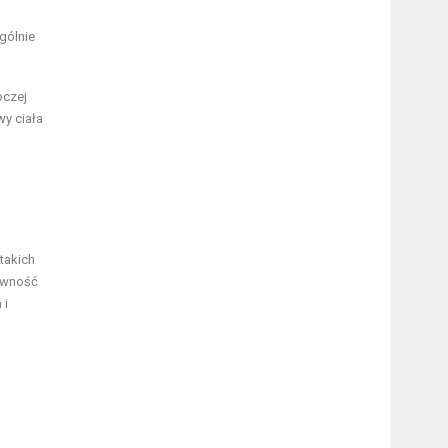
gólnie
oczej
wy ciała
takich
tywność
 i