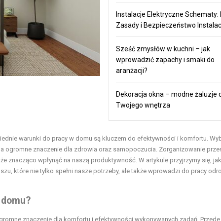
Instalacje Elektryczne Schematy:
Zasady i Bezpieczeństwo Instalac
Sześć zmysłów w kuchni – jak
wprowadzić zapachy i smaki do
aranżacji?
Dekoracja okna – modne żaluzje 
Twojego wnętrza
owiednie warunki do pracy w domu są kluczem do efektywności i komfortu. Wy
, ma ogromne znaczenie dla zdrowia oraz samopoczucia. Zorganizowanie przes
oże znacząco wpłynąć na naszą produktywność. W artykule przyjrzymy się, ja
u, które nie tylko spełni nasze potrzeby, ale także wprowadzi do pracy odr
w domu?
romne znaczenie dla komfortu i efektywności wykonywanych zadań. Przede