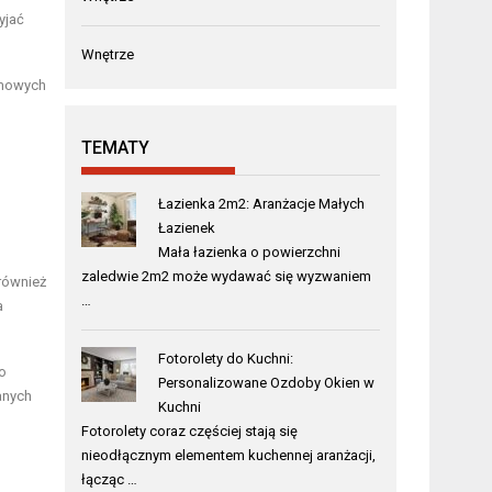
yjać
Wnętrze
omowych
TEMATY
Łazienka 2m2: Aranżacje Małych
Łazienek
Mała łazienka o powierzchni
zaledwie 2m2 może wydawać się wyzwaniem
 również
…
a
Fotorolety do Kuchni:
o
Personalizowane Ozdoby Okien w
anych
Kuchni
Fotorolety coraz częściej stają się
nieodłącznym elementem kuchennej aranżacji,
łącząc …