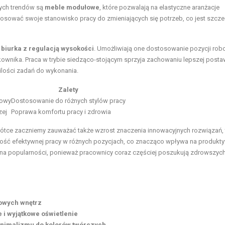
cych trendów są
meble modułowe
, które pozwalają na elastyczne aranżacje
tosować swoje stanowisko pracy do zmieniających się potrzeb, co jest szcze
ą
biurka z regulacją wysokości
. Umożliwiają one dostosowanie pozycji rob
kownika. Praca w trybie siedząco-stojącym sprzyja zachowaniu lepszej posta
ilości zadań do wykonania.
Zalety
dowy
Dostosowanie do różnych stylów pracy
zej
Poprawa komfortu pracy i zdrowia
rótce zaczniemy zauważać także wzrost znaczenia innowacyjnych rozwiązań, 
iwość efektywnej pracy w różnych pozycjach, co znacząco wpływa na produk
na popularności, ponieważ pracownicy coraz częściej poszukują zdrowszych
towych wnętrz
 i wyjątkowe oświetlenie
inimalizmu do kolorów twórczych