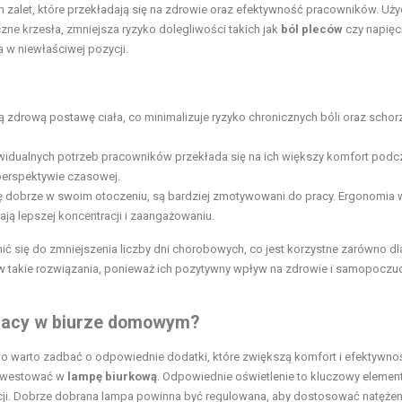
h zalet, które przekładają się na zdrowie oraz efektywność pracowników. Uży
zne krzesła, zmniejsza ryzyko dolegliwości takich jak
ból pleców
czy napięc
 w niewłaściwej pozycji.
ą zdrową postawę ciała, co minimalizuje ryzyko chronicznych bóli oraz schor
widualnych potrzeb pracowników przekłada się na ich większy komfort podc
perspektywie czasowej.
 się dobrze w swoim otoczeniu, są bardziej zmotywowani do pracy. Ergonomia
ją lepszej koncentracji i zaangażowaniu.
 się do zmniejszenia liczby dni chorobowych, co jest korzystne zarówno dl
ć w takie rozwiązania, ponieważ ich pozytywny wpływ na zdrowie i samopoczu
pracy w biurze domowym?
o warto zadbać o odpowiednie dodatki, które zwiększą komfort i efektywno
inwestować w
lampę biurkową
. Odpowiednie oświetlenie to kluczowy element
ji. Dobrze dobrana lampa powinna być regulowana, aby dostosować natężen