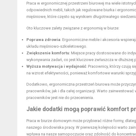
Praca w ergonomicznej przestrzeni biurowej ma wiele istotnyc
odpowiednich mebli, takich jak regulowane biurka i ergonomic
mięśniowe, które często są wynikiem długotrwałego siedzenia
Oto kluczowe zalety związane z ergonomią w biurze:
Poprawa zdrowia
: Ergonomiczne meble i akcesoria wspieraj
układu mięśniowo-szkieletowego.
Zwiększenie komfortu
: Miejsce pracy dostosowane do indy
wykonywania zadań, co jest kluczowe zwłaszcza w dłuższej 
Wyższa motywacja i wydajność
: Pracownicy, którzy czują
na wzrost efektywności, ponieważ komfortowe warunki sprzyja
Dodatkowo, ergonomiczna przestrzeń biurowa może przyczynić
pracowników, jak i dla całej organizacji. Warto zainwestowa
pracowników jest nie do przecenienia.
Jakie dodatki mogą poprawić komfort 
Praca w biurze domowym może przybierać różne formy, dlateg
naszego środowiska pracy. W pierwszej kolejności warto za
wpływa na nasze samopoczucie oraz zdolność do koncentrac