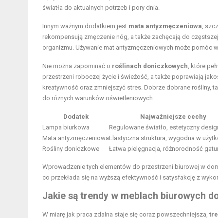
światła do aktualnych potrzeb i pory dnia.
Innym ważnym dodatkiem jest
mata antyzmęczeniowa
, szc
rekompensują zmęczenie nóg, a także zachęcają do częstszej 
organizmu. Używanie mat antyzmęczeniowych może pomóc w un
Nie można zapominać o
roślinach doniczkowych
, które pe
przestrzeni roboczej życie i świeżość, a także poprawiają ja
kreatywność oraz zmniejszyć stres. Dobrze dobrane rośliny, ta
do różnych warunków oświetleniowych.
Dodatek
Najważniejsze cechy
Lampa biurkowa
Regulowane światło, estetyczny desig
Mata antyzmęczeniowa
Elastyczna struktura, wygodna w użyt
Rośliny doniczkowe
Łatwa pielęgnacja, różnorodność gat
Wprowadzenie tych elementów do przestrzeni biurowej w dom
co przekłada się na wyższą efektywność i satysfakcję z wyk
Jakie są trendy w meblach biurowych do
W miarę jak praca zdalna staje się coraz powszechniejsza,
tr