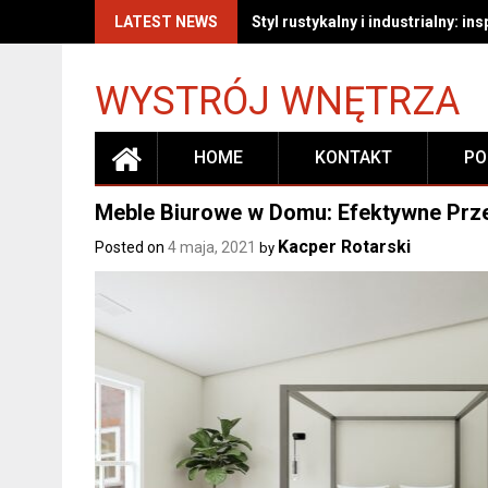
Skip
LATEST NEWS
Styl rustykalny i industrialny: i
to
content
WYSTRÓJ WNĘTRZA
HOME
KONTAKT
PO
Meble Biurowe w Domu: Efektywne Prze
Kacper Rotarski
Posted on
4 maja, 2021
by