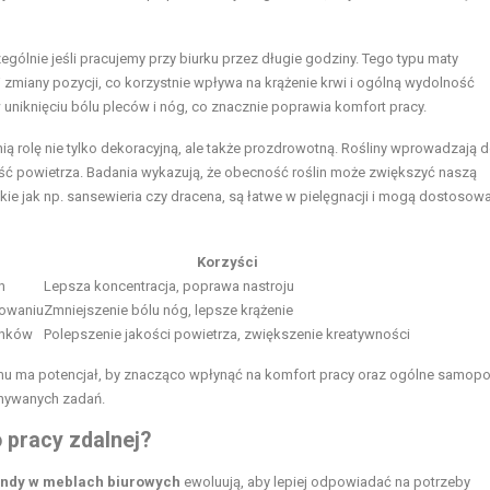
zególnie jeśli pracujemy przy biurku przez długie godziny. Tego typu maty
zmiany pozycji, co korzystnie wpływa na krążenie krwi i ogólną wydolność
iknięciu bólu pleców i nóg, co znacznie poprawia komfort pracy.
łnią rolę nie tylko dekoracyjną, ale także prozdrowotną. Rośliny wprowadzają 
kość powietrza. Badania wykazują, że obecność roślin może zwiększyć naszą
kie jak np. sansewieria czy dracena, są łatwe w pielęgnacji i mogą dostosowa
Korzyści
n
Lepsza koncentracja, poprawa nastroju
kowaniu
Zmniejszenie bólu nóg, lepsze krążenie
unków
Polepszenie jakości powietrza, zwiększenie kreatywności
u ma potencjał, by znacząco wpłynąć na komfort pracy oraz ogólne samopo
onywanych zadań.
 pracy zdalnej?
endy w meblach biurowych
ewoluują, aby lepiej odpowiadać na potrzeby