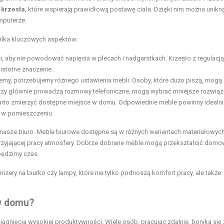
 krzesła
, które wspierają prawidłową postawę ciała. Dzięki nim można unikn
mputerze.
ilka kluczowych aspektów:
 aby nie powodować napięcia w plecach i nadgarstkach. Krzesło z regulacją
stotne znaczenie.
jemy, potrzebujemy różnego ustawienia mebli. Osoby, które dużo piszą, mogą
tórzy głównie prowadzą rozmowy telefoniczne, mogą wybrać mniejsze rozwiąz
arto zmierzyć dostępne miejsce w domu. Odpowiednie meble powinny idealni
u w pomieszczeniu.
 nasze biuro. Meble biurowe dostępne są w różnych wariantach materiałowych
sprzyjającej pracy atmosfery. Dobrze dobrane meble mogą przekształcić dom
spędzimy czas.
anizery na biurko czy lampy, które nie tylko podnoszą komfort pracy, ale także
w domu?
iągnięcia wysokiej produktywności. Wiele osób, pracując zdalnie, boryka się 