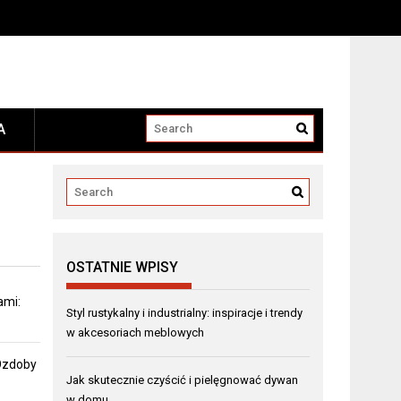
A
OSTATNIE WPISY
ami:
Styl rustykalny i industrialny: inspiracje i trendy
w akcesoriach meblowych
 Ozdoby
Jak skutecznie czyścić i pielęgnować dywan
w domu