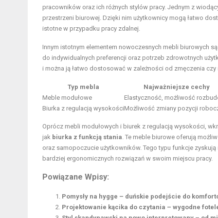
pracowników oraz ich różnych stylów pracy. Jednym z wiodą
przestrzeni biurowej. Dzięki nim użytkownicy mogą łatwo dos
istotne w przypadku pracy zdalnej.
Innym istotnym elementem nowoczesnych mebli biurowych s
do indywidualnych preferencji oraz potrzeb zdrowotnych użyt
i można ją łatwo dostosować w zależności od zmęczenia czy 
Typ mebla
Najważniejsze cechy
Meble modułowe
Elastyczność, możliwość rozbu
Biurka z regulacją wysokości
Możliwość zmiany pozycji roboc
Oprócz mebli modułowych i biurek z regulacją wysokości, wk
jak
biurka z funkcją stania
. Te meble biurowe oferują możl
oraz samopoczucie użytkowników. Tego typu funkcje zyskują 
bardziej ergonomicznych rozwiązań w swoim miejscu pracy.
Powiązane Wpisy:
Pomysły na hygge – duńskie podejście do komfor
Projektowanie kącika do czytania – wygodne fotele
Styl skandynawski na nowo interpretowany – od m