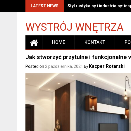
Skip
LATEST NEWS
Styl rustykalny i industrialny: i
to
content
WYSTRÓJ WNĘTRZA
HOME
KONTAKT
PO
Jak stworzyć przytulne i funkcjonaln
Kacper Rotarski
Posted on
2 października, 2021
by