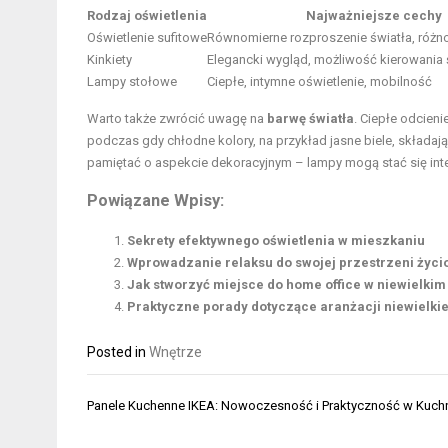
Rodzaj oświetlenia
Najważniejsze cechy
Oświetlenie sufitowe
Równomierne rozproszenie światła, różn
Kinkiety
Elegancki wygląd, możliwość kierowania 
Lampy stołowe
Ciepłe, intymne oświetlenie, mobilność
Warto także zwrócić uwagę na
barwę światła
. Ciepłe odcieni
podczas gdy chłodne kolory, na przykład jasne biele, składają
pamiętać o aspekcie dekoracyjnym – lampy mogą stać się inte
Powiązane Wpisy:
Sekrety efektywnego oświetlenia w mieszkaniu
Wprowadzanie relaksu do swojej przestrzeni życi
Jak stworzyć miejsce do home office w niewielki
Praktyczne porady dotyczące aranżacji niewielki
Posted in
Wnętrze
Nawigacja
Panele Kuchenne IKEA: Nowoczesność i Praktyczność w Kuch
wpisu