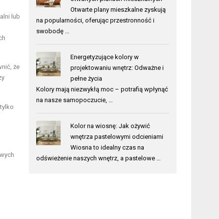
Otwarte plany mieszkalne zyskują
lni lub
na popularności, oferując przestronność i
swobodę …
ch
Energetyzujące kolory w
nić, że
projektowaniu wnętrz: Odważne i
zy
pełne życia
Kolory mają niezwykłą moc – potrafią wpłynąć
na nasze samopoczucie, …
tylko
Kolor na wiosnę: Jak ożywić
wnętrza pastelowymi odcieniami
Wiosna to idealny czas na
owych
odświeżenie naszych wnętrz, a pastelowe …
o