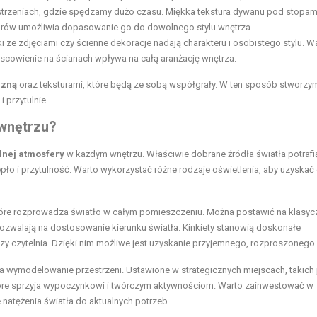
estrzeniach, gdzie spędzamy dużo czasu. Miękka tekstura dywanu pod stopam
lorów umożliwia dopasowanie go do dowolnego stylu wnętrza.
ki ze zdjęciami czy ścienne dekoracje nadają charakteru i osobistego stylu. W
jscowienie na ścianach wpływa na całą aranżację wnętrza.
czną
oraz teksturami, które będą ze sobą współgrały. W ten sposób stworzy
 przytulnie.
 wnętrzu?
lnej atmosfery
w każdym wnętrzu. Właściwie dobrane źródła światła potrafi
ło i przytulność. Warto wykorzystać różne rodzaje oświetlenia, aby uzyskać 
tóre rozprowadza światło w całym pomieszczeniu. Można postawić na klasyc
ozwalają na dostosowanie kierunku światła. Kinkiety stanowią doskonałe
 czy czytelnia. Dzięki nim możliwe jest uzyskanie przyjemnego, rozproszonego
wymodelowanie przestrzeni. Ustawione w strategicznych miejscach, takich 
, które sprzyja wypoczynkowi i twórczym aktywnościom. Warto zainwestować w
 natężenia światła do aktualnych potrzeb.