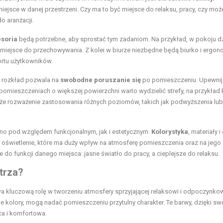
miejsce w danej przestrzeni. Czy ma to być miejsce do relaksu, pracy, czy moż
o aranżacji.
esoria
będą potrzebne, aby sprostać tym zadaniom. Na przykład, w pokoju 
miejsce do przechowywania. Z kolei w biurze niezbędne będą biurko i ergo
ortu użytkowników.
y rozkład pozwala na
swobodne poruszanie się
po pomieszczeniu. Upewnij 
omieszczeniach o większej powierzchni warto wydzielić strefy, na przykład 
że rozważenie zastosowania różnych poziomów, takich jak podwyższenia lub
no pod względem funkcjonalnym, jak i estetycznym.
Kolorystyka
, materiały i
oświetlenie, które ma duży wpływ na atmosferę pomieszczenia oraz na jego
 do funkcji danego miejsca: jasne światło do pracy, a cieplejsze do relaksu.
trza?
kluczową rolę w tworzeniu atmosfery sprzyjającej relaksowi i odpoczynkow
lowe kolory, mogą nadać pomieszczeniu przytulny charakter. Te barwy, dzięki sw
ąca i komfortowa.