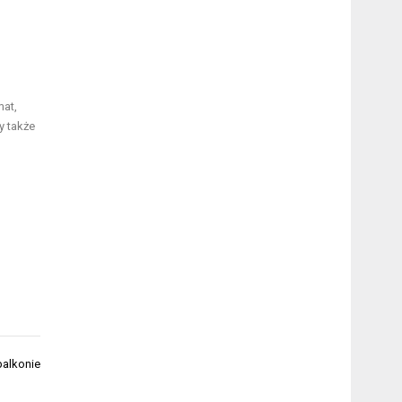
mat,
y także
balkonie