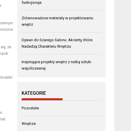
funkcjonuje
e
Zrównoważone materiały w projektowaniu
dziennym
wnętrz
nomiczne
Dywan do Szarego Salonu: Akcenty, Które
Nadadzą Charakteru Wnętrzu
się, że
kącik
Inspirujące projekty wnętrz z nutką sztuki
współczesnej
 dodatki
KATEGORIE
Pozostałe
i.
ojej
Wnętrze