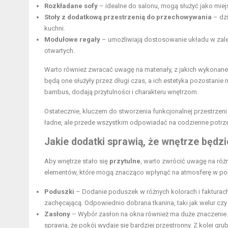
Rozkładane sofy
– idealne do salonu, mogą służyć jako miej
Stoły z dodatkową przestrzenią do przechowywania
– dzi
kuchni.
Modułowe regały
– umożliwiają dostosowanie układu w zale
otwartych.
Warto również zwracać uwagę na materiały, z jakich wykonane
będą one służyły przez długi czas, a ich estetyka pozostanie
bambus, dodają przytulności i charakteru wnętrzom.
Ostatecznie, kluczem do stworzenia funkcjonalnej przestrzeni
ładne, ale przede wszystkim odpowiadać na codzienne potrzeb
Jakie dodatki sprawią, że wnętrze będzi
Aby wnętrze stało się
przytulne
, warto zwrócić uwagę na różn
elementów, które mogą znacząco wpłynąć na atmosferę w po
Poduszki
– Dodanie poduszek w różnych kolorach i fakturach
zachęcającą. Odpowiednio dobrana tkanina, taki jak welur czy 
Zasłony
– Wybór zasłon na okna również ma duże znaczenie. 
sprawia, że pokój wydaje się bardziej przestronny. Z kolei g