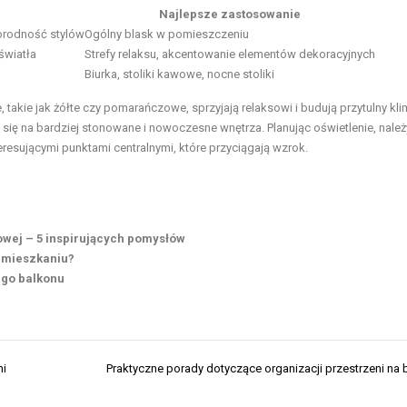
Najlepsze zastosowanie
orodność stylów
Ogólny blask w pomieszczeniu
światła
Strefy relaksu, akcentowanie elementów dekoracyjnych
Biurka, stoliki kawowe, nocne stoliki
e, takie jak żółte czy pomarańczowe, sprzyjają relaksowi i budują przytulny kli
 się na bardziej stonowane i nowoczesne wnętrza. Planując oświetlenie, należ
resującymi punktami centralnymi, które przyciągają wzrok.
owej – 5 inspirujących pomysłów
m mieszkaniu?
ego balkonu
ni
Praktyczne porady dotyczące organizacji przestrzeni na 