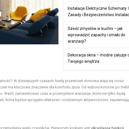
Instalacje Elektryczne Schematy:
Zasady i Bezpieczeństwo Instalac
Sześć zmysłów w kuchni – jak
wprowadzić zapachy i smaki do
aranżacji?
Dekoracja okna – modne żaluzje 
Twojego wnętrza
nalność? W dzisiejszych czasach, kiedy przestrzeń domowa staje się coraz
czeń ma kluczowe znaczenie dla komfortu życia. Od wyboru kolorów po mebl
 Warto zainwestować czas w przemyślane aranżacje, które nie tylko będą
rzeń, która będzie sprzyjała relaksowi i codziennym aktywnościom, zapewniaj
przemyślenia wielu czynników. Pierwszym krokiem jest
określenie funkcji