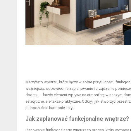
Marzysz o wnętrzu, które łączy w sobie przytulność i funkcjo
ważniejsza, odpowiednie zaplanowanie i urządzenie pomiesz
dodatki – każdy element wpływa na atmosferę w naszym domu.
estetyczne, ale także praktyczne. Odkryj, jak stworzyć przest
jednocześnie harmonię i styl.
Jak zaplanować funkcjonalne wnętrze?
Planowanie funkcjonalnego wnętrza to proces, który wymaga 