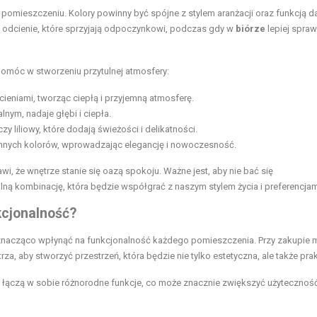
pomieszczeniu. Kolory powinny być spójne z stylem aranżacji oraz funkcją 
odcienie, które sprzyjają odpoczynkowi, podczas gdy w
biórze
lepiej spraw
pomóc w stworzeniu przytulnej atmosfery:
cieniami, tworząc ciepłą i przyjemną atmosferę.
lnym, nadaje głębi i ciepła.
 czy liliowy, które dodają świeżości i delikatności.
innych kolorów, wprowadzając elegancję i nowoczesność.
, że wnętrze stanie się oazą spokoju. Ważne jest, aby nie bać się
ną kombinację, która będzie współgrać z naszym stylem życia i preferencjam
kcjonalność?
znacząco wpłynąć na funkcjonalność każdego pomieszczenia. Przy zakupie m
, aby stworzyć przestrzeń, która będzie nie tylko estetyczna, ale także pra
ż łączą w sobie różnorodne funkcje, co może znacznie zwiększyć użytecznoś