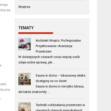
danego
Wnętrze
dzą się
TEMATY
Architekt Wnętrz: Profesjonalne
Projektowanie i Aranżacja
Przestrzeni
W dzisiejszych czasach coraz więcej osób
zdaje sobie sprawę, jak …
i.
Sauna w domu – luksusowy relaks
dostępny na co dzień
ebli
Sauna w domu to nie tylko luksus,
ktyczna.
ale także znakomity …
ć
Techniki oddzielania przestrzeni w
otwartych planach mieszkalnych