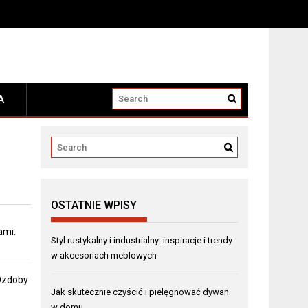
A
OSTATNIE WPISY
ami:
Styl rustykalny i industrialny: inspiracje i trendy
w akcesoriach meblowych
 Ozdoby
Jak skutecznie czyścić i pielęgnować dywan
w domu