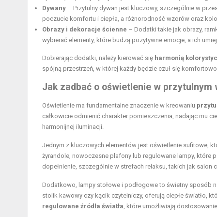
Dywany
– Przytulny dywan jest kluczowy, szczególnie w prz
poczucie komfortu i ciepła, a różnorodność wzorów oraz ko
Obrazy i dekoracje ścienne
– Dodatki takie jak obrazy, ram
wybierać elementy, które budzą pozytywne emocje, a ich umie
Dobierając dodatki, należy kierować się
harmonią kolorysty
spójną przestrzeń, w której każdy będzie czuł się komfortowo i
Jak zadbać o oświetlenie w przytulnym
Oświetlenie ma fundamentalne znaczenie w kreowaniu
przytu
całkowicie odmienić charakter pomieszczenia, nadając mu ciep
harmonijnej iluminacji.
Jednym z kluczowych elementów jest oświetlenie sufitowe, k
żyrandole, nowoczesne plafony lub regulowane lampy, które p
dopełnienie, szczególnie w strefach relaksu, takich jak salon
Dodatkowo, lampy stołowe i podłogowe to świetny sposób na 
stolik kawowy czy kącik czytelniczy, oferują ciepłe światło
regulowane źródła światła
, które umożliwiają dostosowanie