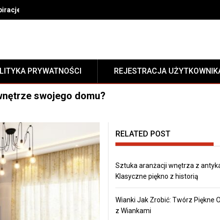
nspiracje i trendy w akcesoriach meblowych
LITYKA PRYWATNOŚCI
REJESTRACJA UŻYTKOWNIK
e wnętrze swojego domu?
RELATED POST
Sztuka aranżacji wnętrza z antyk
Klasyczne piękno z historią
Wianki Jak Zrobić: Twórz Piękne
z Wiankami