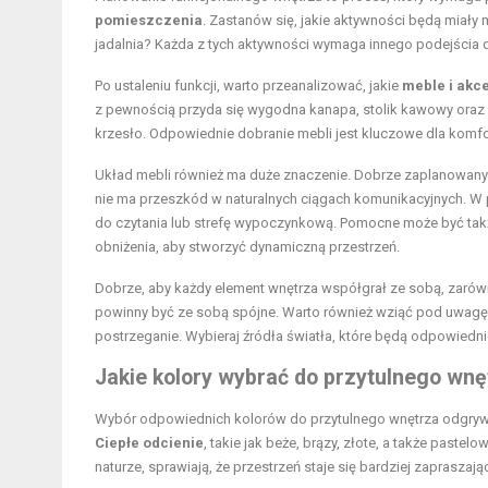
pomieszczenia
. Zastanów się, jakie aktywności będą miały 
jadalnia? Każda z tych aktywności wymaga innego podejścia d
Po ustaleniu funkcji, warto przeanalizować, jakie
meble i akc
z pewnością przyda się wygodna kanapa, stolik kawowy oraz 
krzesło. Odpowiednie dobranie mebli jest kluczowe dla komf
Układ mebli również ma duże znaczenie. Dobrze zaplanowan
nie ma przeszkód w naturalnych ciągach komunikacyjnych. W p
do czytania lub strefę wypoczynkową. Pomocne może być tak
obniżenia, aby stworzyć dynamiczną przestrzeń.
Dobrze, aby każdy element wnętrza współgrał ze sobą, zarów
powinny być ze sobą spójne. Warto również wziąć pod uwagę 
postrzeganie. Wybieraj źródła światła, które będą odpowiednie
Jakie kolory wybrać do przytulnego wnę
Wybór odpowiednich kolorów do przytulnego wnętrza odgrywa 
Ciepłe odcienie
, takie jak beże, brązy, złote, a także paste
naturze, sprawiają, że przestrzeń staje się bardziej zapraszaj