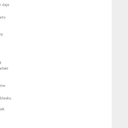
i daje
arto
my
ą
efekt
zne
 blasku.
jak