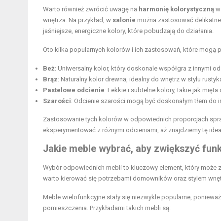
Warto również zwrócić uwagę na
harmonię kolorystyczną
w 
wnętrza. Na przykład, w
salonie
można zastosować delikatne 
jaśniejsze, energiczne kolory, które pobudzają do działania.
Oto kilka popularnych kolorów i ich zastosowań, które mogą 
Beż
: Uniwersalny kolor, który doskonale współgra z innymi od
Brąz
: Naturalny kolor drewna, idealny do wnętrz w stylu rustyka
Pastelowe odcienie
: Lekkie i subtelne kolory, takie jak mięta
Szarości
: Odcienie szarości mogą być doskonałym tłem do 
Zastosowanie tych kolorów w odpowiednich proporcjach sprawi
eksperymentować z różnymi odcieniami, aż znajdziemy tę ideal
Jakie meble wybrać, aby zwiększyć fun
Wybór odpowiednich mebli to kluczowy element, który może 
warto kierować się potrzebami domowników oraz stylem wnętrza
Meble wielofunkcyjne stały się niezwykle popularne, poniewa
pomieszczenia. Przykładami takich mebli są: