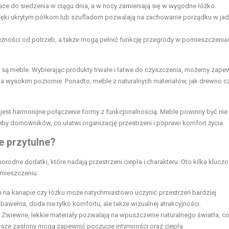
sce do siedzenia w ciągu dnia, a w nocy zamieniają się w wygodne łóżko.
ęki ukrytym półkom lub szufladom pozwalają na zachowanie porządku w jada
żności od potrzeb, a także mogą pełnić funkcję przegrody w pomieszczenia
 są meble. Wybierając produkty trwałe i łatwe do czyszczenia, możemy zapew
 na wysokim poziomie. Ponadto, meble z naturalnych materiałów, jak drewno c
 jest harmonijne połączenie formy z funkcjonalnością. Meble powinny być nie 
y domowników, co ułatwi organizację przestrzeni i poprawi komfort życia.
e przytulne?
orodne dodatki, które nadają przestrzeni ciepła i charakteru. Oto kilka klucz
mieszczeniu:
 na kanapie czy łóżku może natychmiastowo uczynić przestrzeń bardziej
bawełna, doda nie tylko komfortu, ale także wizualnej atrakcyjności.
Zwiewne, lekkie materiały pozwalają na wpuszczenie naturalnego światła, c
rubsze zasłony mogą zapewnić poczucie intymności oraz ciepła.