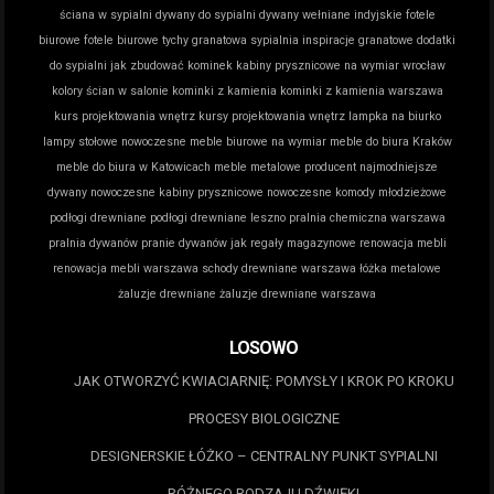
ściana w sypialni
dywany do sypialni
dywany wełniane indyjskie
fotele
biurowe
fotele biurowe tychy
granatowa sypialnia inspiracje
granatowe dodatki
do sypialni
jak zbudować kominek
kabiny prysznicowe na wymiar wrocław
kolory ścian w salonie
kominki z kamienia
kominki z kamienia warszawa
kurs projektowania wnętrz
kursy projektowania wnętrz
lampka na biurko
lampy stołowe nowoczesne
meble biurowe na wymiar
meble do biura Kraków
meble do biura w Katowicach
meble metalowe producent
najmodniejsze
dywany
nowoczesne kabiny prysznicowe
nowoczesne komody młodzieżowe
podłogi drewniane
podłogi drewniane leszno
pralnia chemiczna warszawa
pralnia dywanów
pranie dywanów jak
regały magazynowe
renowacja mebli
renowacja mebli warszawa
schody drewniane warszawa
łóżka metalowe
żaluzje drewniane
żaluzje drewniane warszawa
LOSOWO
JAK OTWORZYĆ KWIACIARNIĘ: POMYSŁY I KROK PO KROKU
PROCESY BIOLOGICZNE
DESIGNERSKIE ŁÓŻKO – CENTRALNY PUNKT SYPIALNI
RÓŻNEGO RODZAJU DŹWIĘKI