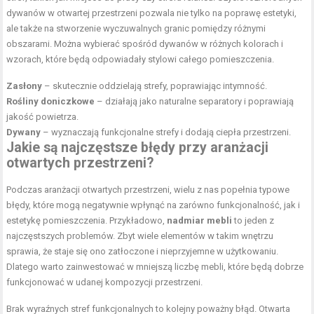
dywanów w otwartej przestrzeni pozwala nie tylko na poprawę estetyki,
ale także na stworzenie wyczuwalnych granic pomiędzy różnymi
obszarami. Można wybierać spośród dywanów w różnych kolorach i
wzorach, które będą odpowiadały stylowi całego pomieszczenia.
Zasłony
– skutecznie oddzielają strefy, poprawiając intymność.
Rośliny doniczkowe
– działają jako naturalne separatory i poprawiają
jakość powietrza.
Dywany
– wyznaczają funkcjonalne strefy i dodają ciepła przestrzeni.
Jakie są najczęstsze błędy przy aranżacji
otwartych przestrzeni?
Podczas aranżacji otwartych przestrzeni, wielu z nas popełnia typowe
błędy, które mogą negatywnie wpłynąć na zarówno funkcjonalność, jak i
estetykę pomieszczenia. Przykładowo,
nadmiar mebli
to jeden z
najczęstszych problemów. Zbyt wiele elementów w takim wnętrzu
sprawia, że staje się ono zatłoczone i nieprzyjemne w użytkowaniu.
Dlatego warto zainwestować w mniejszą liczbę mebli, które będą dobrze
funkcjonować w udanej kompozycji przestrzeni.
Brak wyraźnych stref funkcjonalnych to kolejny poważny błąd. Otwarta