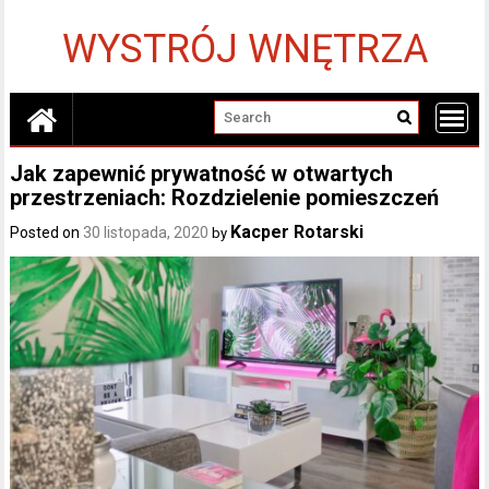
Skip
to
WYSTRÓJ WNĘTRZA
content
Jak zapewnić prywatność w otwartych
przestrzeniach: Rozdzielenie pomieszczeń
Kacper Rotarski
Posted on
30 listopada, 2020
by