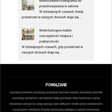
Nowoczesne rozwiązania do
przechowywania w salonie
W dzisiejszych czasach, kiedy
przestrzeń w naszych domach staje się …
Wielofunkcyjne meble:
oszczędność miejsca i
praktyczność
W dzisiejszych czasach, gdy przestrzeń w
naszych domach staje się …
POWIĄZANE
aranżacja kominka narożnego
aranżacje kominek narożny
aranżacje kominka
narożnego
baldachim nad łóżkiem
blaty granitowe
blaty kamienne
czarne
drewniane żaluzje do czego pasują
czym odtłuścić meble przed malowaniem
czyszczenie wykładzin Kraków
drewniana podłoga w salonie
drewniana