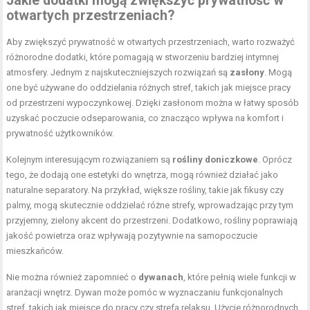
Jakie dodatki mogą zwiększyć prywatność w
otwartych przestrzeniach?
Aby zwiększyć prywatność w otwartych przestrzeniach, warto rozważyć
różnorodne dodatki, które pomagają w stworzeniu bardziej intymnej
atmosfery. Jednym z najskuteczniejszych rozwiązań są
zasłony
. Mogą
one być używane do oddzielania różnych stref, takich jak miejsce pracy
od przestrzeni wypoczynkowej. Dzięki zasłonom można w łatwy sposób
uzyskać poczucie odseparowania, co znacząco wpływa na komfort i
prywatność użytkowników.
Kolejnym interesującym rozwiązaniem są
rośliny doniczkowe
. Oprócz
tego, że dodają one estetyki do wnętrza, mogą również działać jako
naturalne separatory. Na przykład, większe rośliny, takie jak fikusy czy
palmy, mogą skutecznie oddzielać różne strefy, wprowadzając przy tym
przyjemny, zielony akcent do przestrzeni. Dodatkowo, rośliny poprawiają
jakość powietrza oraz wpływają pozytywnie na samopoczucie
mieszkańców.
Nie można również zapomnieć o
dywanach
, które pełnią wiele funkcji w
aranżacji wnętrz. Dywan może pomóc w wyznaczaniu funkcjonalnych
stref, takich jak miejsce do pracy czy strefa relaksu. Użycie różnorodnych