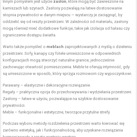
Innym pomysłem jest użycie
zasłon
, które mogą być zawieszone na
karniszach lub szynach. Zasłony pozwalają na łatwe dostosowanie
stopnia prywatności w danym miejscu — wystarczy je zaciągnąć, by
oddzielić się od reszty przestrzeni. W zależności od materiału, zasłony
mogą również mieć dodatkowe funkcje, takie jak izolacja od hałasu czy
ograniczenie dostępu światła.
Warto także pomyśleć o
meblach
zaprojektowanych z myślą o dzieleniu
przestrzeni. Sofy, kanapy czy fotele umieszczone w odpowiednich
konfiguracjach mogą stworzyć naturalne granice, jednocześnie
zachowując otwartość pomieszczenia. Meble te oferują intymność, gdy
są umieszczone w sposób, który sprzyja rozmowom czy wypoczynkowi.
Parawany – elastyczne i dekoracyjne rozwiązanie.
Regały – praktyczna opcja do przechowywania i wydzielania przestrzeni.
Zasłony – łatwe w użyciu, pozwalające na szybkie dostosowanie
prywatności.
Meble – funkcjonalne i estetyczne, tworzące przytulne strefy.
Podczas wyboru metody rozdzielenia przestrzeni warto kierować się
zarówno estetyką, jak i funkcjonalnością, aby uzyskane rozwiązania
harmonizowały z resztą wystroju wnętrza.