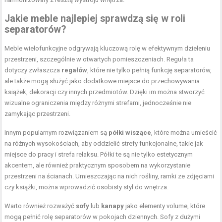
Jakie meble najlepiej sprawdzą się w roli
separatorów?
Meble wielofunkcyjne odgrywają kluczową rolę w efektywnym dzieleniu
przestrzeni, szczególnie w otwartych pomieszczeniach. Reguła ta
dotyczy zwłaszcza
regałów
, które nie tylko pełnią funkcję separatorów,
ale także mogą służyć jako dodatkowe miejsce do przechowywania
książek, dekoracji czy innych przedmiotów. Dzięki im można stworzyć
wizualne ograniczenia między różnymi strefami, jednocześnie nie
zamykając przestrzeni.
Innym popularnym rozwiązaniem są
półki wiszące
, które można umieścić
na różnych wysokościach, aby oddzielić strefy funkcjonalne, takie jak
miejsce do pracy i strefa relaksu. Półki te są nie tylko estetycznym
akcentem, ale również praktycznym sposobem na wykorzystanie
przestrzeni na ścianach. Umieszczając na nich rośliny, ramki ze zdjęciami
czy książki, można wprowadzić osobisty styl do wnętrza.
Warto również rozważyć
sofy
lub
kanapy
jako elementy volume, które
mogą pełnić rolę separatorów w pokojach dziennych. Sofy z dużymi