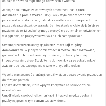
co daje możliwość regularnego odświeżania wnętrza.
Jedną z konkretnych zalet otwartych przestrzeni jest
lepsze
doświetlenie pomieszczeń
. Dzięki większym oknom oraz braku
przeszkód w postaci ścian, naturalne światło swobodnie przechodzi
przez całą przestrzeń, co sprawia, że mieszkanie wydaje się jaśniejsze i
przyjemniejsze. Mieszkańcy mogą cieszyć się optymalnym oświetleniem
w ciągu dnia, co pozytywnie wpływa na ich samopoczucie.
Otwarte przestrzenie sprzyjają również
interakcji między
domownikami
. W jednym pomieszczeniu można łatwo rozmawiać,
gotować w kuchni czy bawić się z dziećmi, co tworzy bardziej
integracyjną atmosferę. Dzięki temu domownicy są ze sobą bardziej
związani, co jest szczególnie ważne w przypadku rodzin.
Wysoka elastyczność aranżacji, umożliwiająca dostosowanie przestrzeni
do różnych potrzeb.
Lepsze doświetlenie, które wpływa korzystnie na samopoczucie
mieszkańców.
Umożliwienie swobodnej komunikacji i interakcji między osobami
przebywającymi w tym samym czasie w domu.