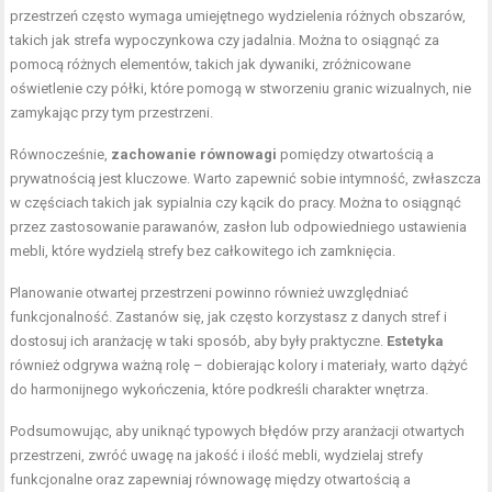
przestrzeń często wymaga umiejętnego wydzielenia różnych obszarów,
takich jak strefa wypoczynkowa czy jadalnia. Można to osiągnąć za
pomocą różnych elementów, takich jak dywaniki, zróżnicowane
oświetlenie czy półki, które pomogą w stworzeniu granic wizualnych, nie
zamykając przy tym przestrzeni.
Równocześnie,
zachowanie równowagi
pomiędzy otwartością a
prywatnością jest kluczowe. Warto zapewnić sobie intymność, zwłaszcza
w częściach takich jak sypialnia czy kącik do pracy. Można to osiągnąć
przez zastosowanie parawanów, zasłon lub odpowiedniego ustawienia
mebli, które wydzielą strefy bez całkowitego ich zamknięcia.
Planowanie otwartej przestrzeni powinno również uwzględniać
funkcjonalność. Zastanów się, jak często korzystasz z danych stref i
dostosuj ich aranżację w taki sposób, aby były praktyczne.
Estetyka
również odgrywa ważną rolę – dobierając kolory i materiały, warto dążyć
do harmonijnego wykończenia, które podkreśli charakter wnętrza.
Podsumowując, aby uniknąć typowych błędów przy aranżacji otwartych
przestrzeni, zwróć uwagę na jakość i ilość mebli, wydzielaj strefy
funkcjonalne oraz zapewniaj równowagę między otwartością a